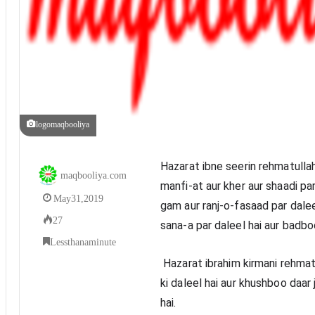
logomaqbooliya
Hazarat ibne seerin rehmatulla
maqbooliya.com
manfi-at aur kher aur shaadi par
May 31, 2019
gam aur ranj-o-fasaad par dalee
27
sana-a par daleel hai aur badboo 
Less than a minute
 Hazarat ibrahim kirmani rehmatullah aleh ne farmaya ke shere jawarish ka gam 
ki daleel hai aur khushboo daar
hai.