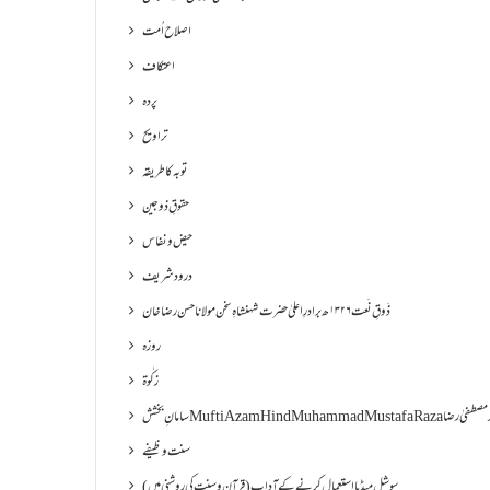
اصلاح اُمت
اعتکاف
پردہ
تراویح
توبہ کا طریقہ
حقوقِ ذوجین
حیض و نفاس
درود شریف
ذَوقِ نَعت ۱۳۲۶ھ برادرِ اعلیٰ حضرت شہنشاہِ سخن مولانا حسن رضا خان
روزہ
زکٰوۃ
Muf مفتی اعظم ھند محمد مصطفیٰ رضا
سنت وظیفے
سوشل میڈیا استعمال کرنے کے آداب (قرآن و سنت کی روشنی میں)