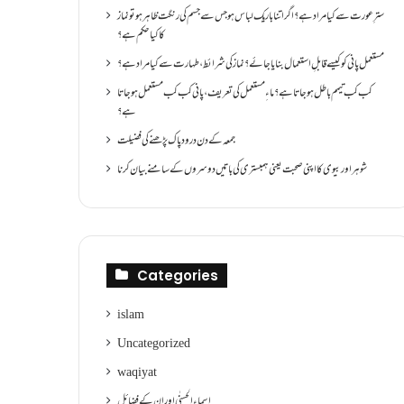
سترِ عورت سے کیا مراد ہے؟اگر اتنا باریک لباس ہو جس سے جسم کی رنگت ظاہر ہو تو نماز
کا کیا حکم ہے؟
مستعمل پانی کو کیسے قابلِ استعمال بنایا جائے؟ نماز کی شرائط ،طہارت سے کیا مراد ہے؟
کب کب تیمم باطل ہو جاتا ہے؟ ماءِ مستعمل کی تعریف ،پانی کب کب مستعمل ہو جاتا
ہے؟
جمعہ کے دن درود پاک پڑھنے کی فضیلت
شوہر اور بیوی کا اپنی صحبت یعنی ہمبستری کی باتیں دوسروں کے سامنے بیان کرنا
Categories
islam
Uncategorized
waqiyat
اسماءالحسنٰی اور ان کے فضائل