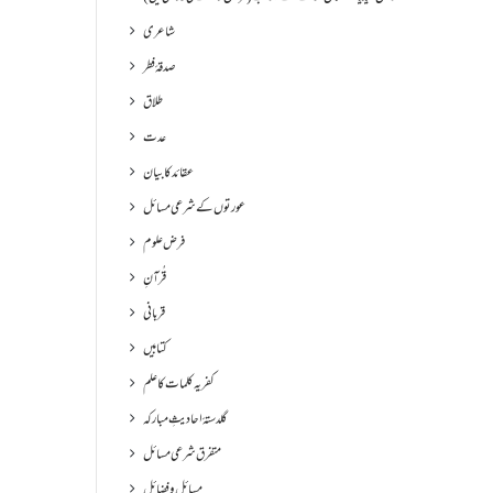
شاعری
صدقۂ فطر
طلاق
عدت
عقائد کا بیان
عورتوں کے شرعی مسائل
فرض علوم
قُرآنِ
قربانی
کتابیں
کفریہ کلمات کا علم
گلدستۂ احادیثِ مبارکہ
متفرق شرعی مسائل
مسائل و فضائل