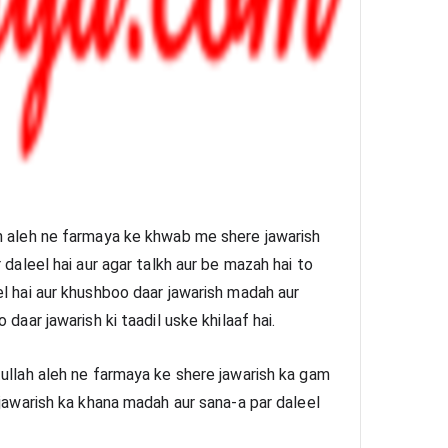
h aleh ne farmaya ke khwab me shere jawarish 
 daleel hai aur agar talkh aur be mazah hai to 
l hai aur khushboo daar jawarish madah aur 
daar jawarish ki taadil uske khilaaf hai. 
 jawarish ka khana madah aur sana-a par daleel 