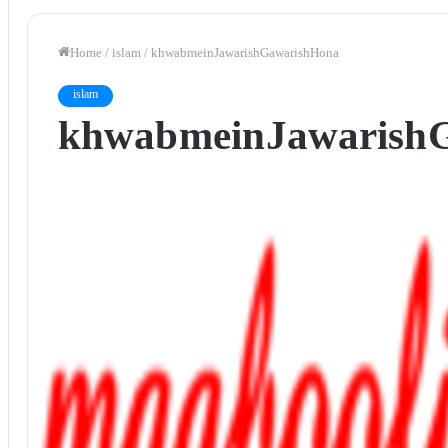
Home
/
islam
/
khwab mein Jawarish Gawarish Hona
islam
khwab mein Jawarish 