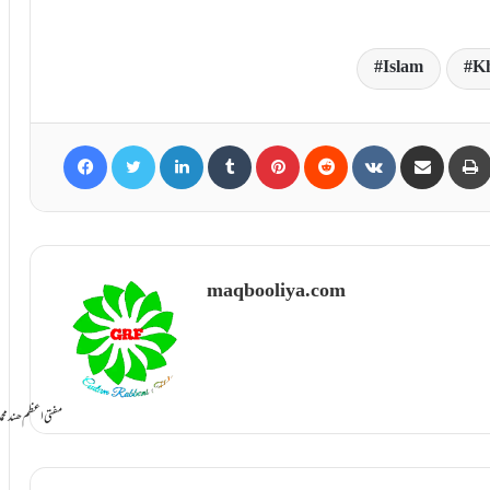
Islam
Kh
Facebook
Twitter
LinkedIn
Tumblr
Pinterest
Reddit
VKontakte
Share via Email
maqbooliya.com
سامانِ بخشش ti Azam Hind Muhammad Mustafa Raza