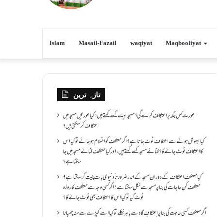
Islam
Masail-Fazail
waqiyat
Maqbooliyat
تازہ ترین
عورت کس جگہ پر اعتکاف کرے گی؟مسجد بیت کسے کہتے ہیں؟کیا عورتیں مسجد میں
اعتکاف کر سکتی ہیں؟
کیا بیہوش ہونے سے اعتکاف ٹوٹ جاتا ہے؟ اگر معتکف کو احتلام ہو جائے تو کیا اس
کا اعتکاف ٹوٹ جائے گا؟فنائے مسجد کسے کہتے ہیں ، اور کیا معتکف فنائے مسجد میں جا
سکتا ہے؟
کیا معتکف اعتکاف کے دوران مسجد کے اندر ضرورتاً دنیوی بات چیت کر سکتا ہے؟
معتکف کن حاجات کی بنا پر مسجد سے نکل سکتا ہے؟ اگر کسی وجہ سے معتکف کا روزہ
ٹوٹ گیا تو کیا اس کا اعتکاف بھی ٹوٹ جائے گا؟
اگر معتکف کسی حاجت کی بنا پر اعتکاف گاہ سے باہر نکلے تو کیا اسے کپڑے سے منہ چھپانا