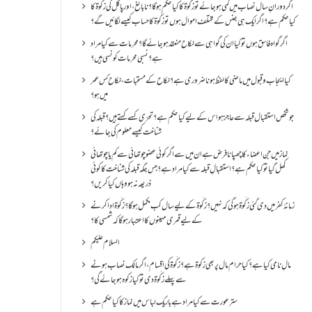
اگر دورانِ سال نصاب میں کمی ہو جائے تو زکٰوۃ کا کیا حکم ہو گا؟ نا بالغ ، اور پاگل کی زکٰوۃ کا
کیا حکم ہے؟ اگر ایک ہی جنس کے مختلف اموال ہوں تو زکٰوۃ کا حساب کیسے لگائیں گے؟
اگر گواہ فاسق ہوں تو کیا ان کی گواہی سے نکاح منعقد ہو جائے گا؟ محرمات سے کیا مراد
ہے؟ نسبی محرمات کونسی ہیں؟
کیا ایجاب و قبول میں ماضی کا لفظ ہونا ضروری ہے؟ نکاح کے مستحبات، نکاح کس عمر
میں ہو؟
جو شخص استقبال قبلہ سے عاجز ہو اس کے لیے کیا حکم ہے؟ تحرّی کسے کہتے ہیں؟ قبلہ کی
شناخت کیسے معلوم کی جائے؟
نماز میں جن اعضاء کا چھپانا فرض ہے ان میں سے اگر کوئی عضو چوتھائی سے کم یا چوتھائی
کھل گیا تو کیا حکم ہے؟استقبالِ قبلہ سے کیا مراد ہے؟جس جگہ قبلہ کی شناخت کا کوئی
ذریعہ نہ ہو وہاں کیا کریں؟
زمانۂ کفر میں دی گئی زکٰوۃ ہو گی کہ نہیں؟زکٰوۃ کے لیے سال کب مکمل ہو گا؟زکٰوۃ ادا کرنے
کے لیے قمری مہینوں کا اعتبار ہو گا کہ شمسی کا؟
السلام علیکم
مالِ نامی کیا ہے؟ کیا حرام مال پر بھی زکوۃ ہے؟ زکٰوۃ کی اقسام ،اگر مالک نصاب ہونے
سے پہلے زکٰوۃ دی تو کیا زکوه ہو جائےگی؟
ستر عورت سے کیا مراد ہے باریک لباس میں نماز کا کیا حکم ہے