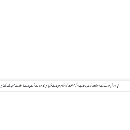
کیا بیہوش ہونے سے اعتکاف ٹوٹ جاتا ہے؟ اگر معتکف کو احتلام ہو جائے تو کیا اس کا اعتکاف ٹوٹ جائے گا؟فنائے مسجد کسے کہتے ہیں ، 