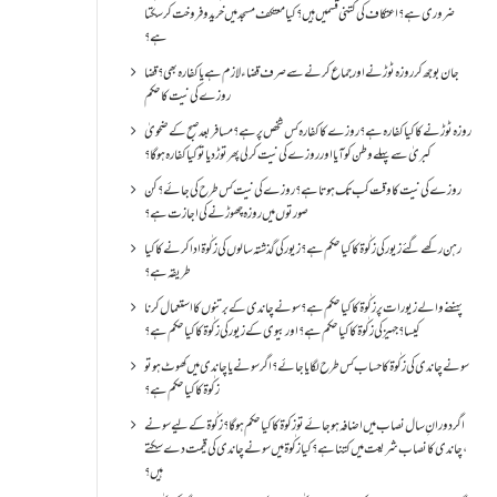
ضروری ہے؟اعتکاف کی کتنی قسمیں ہیں؟کیا معتکف مسجد میں خرید و فروخت کر سکتا
ہے؟
جان بوجھ کر روزہ ٹوڑنے اور جماع کرنے سے صرف قضاء لازم ہے یا کفارہ بھی؟ قضا
روزے کی نیت کا حکم
روزہ ٹوڑنے کا کیا کفارہ ہے؟روزے کا کفارہ کس شخص پر ہے؟ مسافر بعد صبح کے ضحویٰ
کبریٰ سے پہلے وطن کو آیا اور روزے کی نیت کر لی پھر توڑ دیا تو کیا کفارہ ہو گا؟
روزے کی نیت کا وقت کب تک ہوتا ہے؟ روزے کی نیت کس طرح کی جائے؟ کن
صورتوں میں روزہ چھوڑنے کی اجازت ہے؟
رہن رکھے گئے زیور کی زکٰوۃ کا کیا حکم ہے؟زیور کی گذشتہ سالوں کی زکٰوۃ ادا کرنے کا کیا
طریقہ ہے؟
پہننے والے زیورات پر زکٰوۃ کا کیا حکم ہے؟ سونے چاندی کے برتنوں کا استعمال کرنا
کیسا؟ جہیز کی زکٰوۃ کا کیا حکم ہے؟ اور بیوی کے زیور کی زکٰوۃ کا کیا حکم ہے؟
سونے چاندی کی زکٰوۃ کا حساب کس طرح لگایا جائے؟ اگر سونے یا چاندی میں کھوٹ ہو تو
زکٰوۃ کا کیا حکم ہے؟
اگر دورانِ سال نصاب میں اضافہ ہو جائے تو زکوۃ کا کیا حکم ہو گا؟ زکٰوۃ کے لیے سونے
،چاندی کا نصاب شریعت میں کتنا ہے؟ کیا زکٰوۃ میں سونے چاندی کی قیمت دے سکتے
ہیں؟