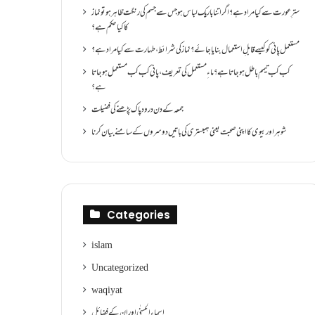
سترِ عورت سے کیا مراد ہے؟اگر اتنا باریک لباس ہو جس سے جسم کی رنگت ظاہر ہو تو نماز
کا کیا حکم ہے؟
مستعمل پانی کو کیسے قابلِ استعمال بنایا جائے؟ نماز کی شرائط ،طہارت سے کیا مراد ہے؟
کب کب تیمم باطل ہو جاتا ہے؟ ماءِ مستعمل کی تعریف ،پانی کب کب مستعمل ہو جاتا
ہے؟
جمعہ کے دن درود پاک پڑھنے کی فضیلت
شوہر اور بیوی کا اپنی صحبت یعنی ہمبستری کی باتیں دوسروں کے سامنے بیان کرنا
Categories
islam
Uncategorized
waqiyat
اسماءالحسنٰی اور ان کے فضائل