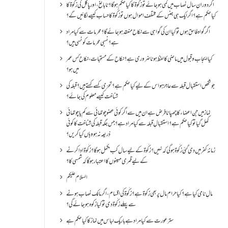
اگر دورانِ سال نصاب میں کمی ہو جائے تو زکٰوۃ کا کیا حکم ہو گا؟ نا بالغ ، اور پاگل کی زکٰوۃ کا
کیا حکم ہے؟ اگر ایک ہی جنس کے مختلف اموال ہوں تو زکٰوۃ کا حساب کیسے لگائیں گے؟
اگر گواہ فاسق ہوں تو کیا ان کی گواہی سے نکاح منعقد ہو جائے گا؟ محرمات سے کیا مراد
ہے؟ نسبی محرمات کونسی ہیں؟
کیا ایجاب و قبول میں ماضی کا لفظ ہونا ضروری ہے؟ نکاح کے مستحبات، نکاح کس عمر
میں ہو؟
جو شخص استقبال قبلہ سے عاجز ہو اس کے لیے کیا حکم ہے؟ تحرّی کسے کہتے ہیں؟ قبلہ کی
شناخت کیسے معلوم کی جائے؟
نماز میں جن اعضاء کا چھپانا فرض ہے ان میں سے اگر کوئی عضو چوتھائی سے کم یا چوتھائی
کھل گیا تو کیا حکم ہے؟استقبالِ قبلہ سے کیا مراد ہے؟جس جگہ قبلہ کی شناخت کا کوئی
ذریعہ نہ ہو وہاں کیا کریں؟
زمانۂ کفر میں دی گئی زکٰوۃ ہو گی کہ نہیں؟زکٰوۃ کے لیے سال کب مکمل ہو گا؟زکٰوۃ ادا کرنے
کے لیے قمری مہینوں کا اعتبار ہو گا کہ شمسی کا؟
السلام علیکم
مالِ نامی کیا ہے؟ کیا حرام مال پر بھی زکوۃ ہے؟ زکٰوۃ کی اقسام ،اگر مالک نصاب ہونے
سے پہلے زکٰوۃ دی تو کیا زکوه ہو جائےگی؟
ستر عورت سے کیا مراد ہے باریک لباس میں نماز کا کیا حکم ہے