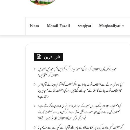
Islam
Masail-Fazail
waqiyat
Maqbooliyat
تازہ ترین
عورت کس جگہ پر اعتکاف کرے گی؟مسجد بیت کسے کہتے ہیں؟کیا عورتیں مسجد میں
اعتکاف کر سکتی ہیں؟
کیا بیہوش ہونے سے اعتکاف ٹوٹ جاتا ہے؟ اگر معتکف کو احتلام ہو جائے تو کیا اس
کا اعتکاف ٹوٹ جائے گا؟فنائے مسجد کسے کہتے ہیں ، اور کیا معتکف فنائے مسجد میں جا
سکتا ہے؟
کیا معتکف اعتکاف کے دوران مسجد کے اندر ضرورتاً دنیوی بات چیت کر سکتا ہے؟
معتکف کن حاجات کی بنا پر مسجد سے نکل سکتا ہے؟ اگر کسی وجہ سے معتکف کا روزہ
ٹوٹ گیا تو کیا اس کا اعتکاف بھی ٹوٹ جائے گا؟
اگر معتکف کسی حاجت کی بنا پر اعتکاف گاہ سے باہر نکلے تو کیا اسے کپڑے سے منہ چھپانا