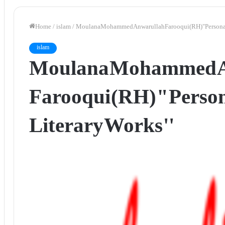
Home
/
islam
/
Moulana Mohammed Anwarullah Farooqui (RH) " Personalit
islam
Moulana Mohammed A
Farooqui (RH) " Perso
Literary Works ''