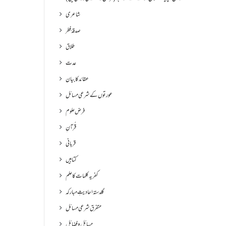
شاعری
صدقۂ فطر
طلاق
عدت
عقائد کا بیان
عورتوں کے شرعی مسائل
فرض علوم
قُرآنِ
قربانی
کتابیں
کفریہ کلمات کا علم
گلدستۂ احادیثِ مبارکہ
متفرق شرعی مسائل
مسائل و فضائل