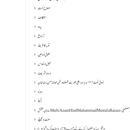
اصلاح اُمت
اعتکاف
پردہ
تراویح
توبہ کا طریقہ
حقوقِ ذوجین
حیض و نفاس
درود شریف
ذَوقِ نَعت ۱۳۲۶ھ برادرِ اعلیٰ حضرت شہنشاہِ سخن مولانا حسن رضا خان
روزہ
زکٰوۃ
سامانِ بخشش Mufti Azam Hind Muham
سنت وظیفے
سوشل میڈیا استعمال کرنے کے آداب (قرآن و سنت کی روشنی میں)