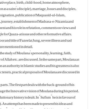
 native place, birth, child-hood, home atmosphere,
on as a saint’s disciple), marriage, Issues and disciples,
esignation, publication of Maquasid-ul-Islam,
s, journey, establishment of Madrasa-e-Nizamia and
nt and his role in refutation, comments on views and
gle for Quaza-at issue and other reformative affairs.
r and title of Fazeelat Jung, severe illness and sad
 are mentioned in detail.
 the study of Moulana’s personality, learning, faith,
of Allah etc. are discussed. In the same part, Moulana as
 an authority in Islamic studies and his greatness is also
ic tenets, practical proposals of Moulana are discussed in
parts. The first part deals with the back-ground of his
uage the Innovative vision of Moulana during his period.
utionary history is dealt. In “Sufism” he is in favour of
 An attempt has been made to present his ideas and