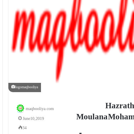
logomaqbooliya
Hazrath 
maqbooliya.com
Moulana Mohamm
June 10, 2019
34