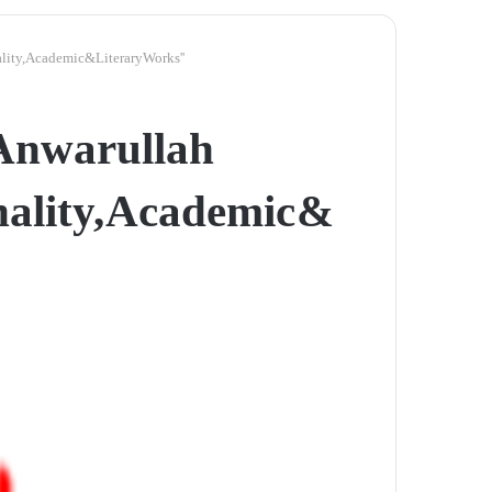
y, Academic & Literary Works ''
nwarullah
nality, Academic &