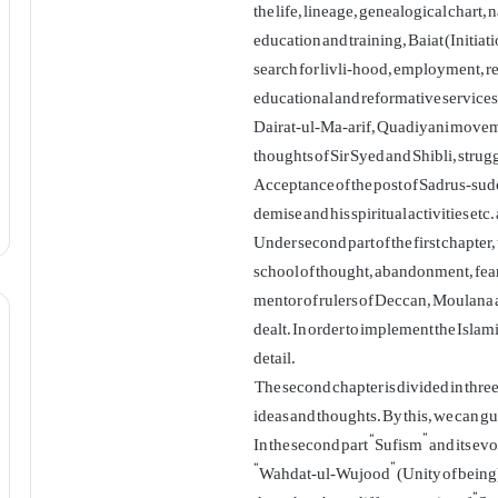
the life, lineage, genealogical chart,
education and training, Baiat (Initiati
search for livli-hood, employment, r
educational and reformative service
Dairat-ul-Ma-arif, Quadiyani moveme
thoughts of Sir Syed and Shibli, strug
Acceptance of the post of Sadrus-sudoo
demise and his spiritual activities etc.
Under second part of the first chapter,
school of thought, abandonment, fear 
mentor of rulers of Deccan, Moulana as
dealt. In order to implement the Islam
detail.
The second chapter is divided in three 
ideas and thoughts. By this, we can g
In the second part “Sufism” and its evol
“Wahdat-ul-Wujood” (Unity of being).