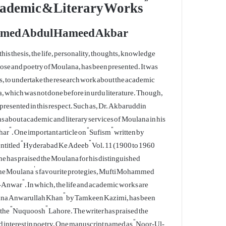
cademic & Literary Works ”
mmed Abdul Hameed Akbar
In this thesis, the life, personality, thoughts, knowledge
rose and poetry of Moulana, has been presented. It was
s, to undertake the research work about the academic
, which was not done before in urdu literature. Though,
resented in this respect. Such as, Dr. Akbaruddin
s about academic and literary services of Moulana in his
”. One important article on “Sufism” written by
 entitled “Hyderabad Ke Adeeb” Vol. 11 (1900 to 1960
he has praised the Moulana for his distinguished
f the Moulana’s favourite protegies, Mufti Mohammed
-Anwar”. In which, the life and academic works are
lana Anwarullah Khan” by Tamkeen Kazimi, has been
the “Nuquoosh” Lahore. The writer has praised the
nd interest in poetry. One manuscript named as “Noor-Ul-