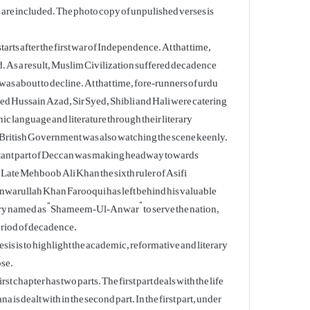
re included. The photo copy of unpulished verses is
ts after the first war of Independence. At that time,
 As a result, Muslim Civilization suffered decadence
was about to decline. At that time, fore-runners of urdu
 Hussain Azad, Sir Syed, Shibli and Hali were catering
 language and literature through their literary
British Government was also watching the scene keenly.
tant part of Deccan was making headway towards
 Late Mehboob Ali Khan the sixth ruler of Asifi
nwarullah Khan Farooqui has left behind his valuable
try named as “Shameem-Ul-Anwar” to serve the nation,
period of decadence.
esis is to highlight the academic, reformative and literary
ose.
st chapter has two parts. The first part deals with the life
is dealt with in the second part. In the first part, under