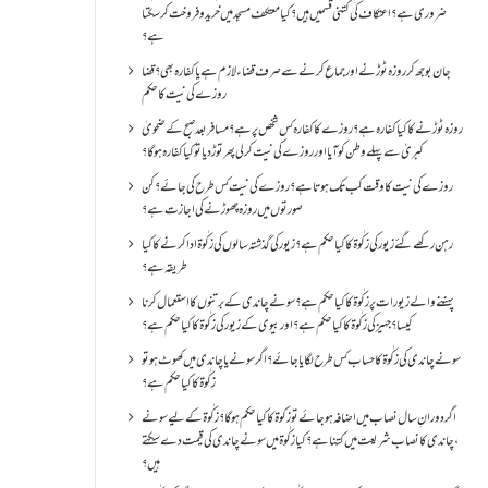
ضروری ہے؟اعتکاف کی کتنی قسمیں ہیں؟کیا معتکف مسجد میں خرید و فروخت کر سکتا
ہے؟
جان بوجھ کر روزہ ٹوڑنے اور جماع کرنے سے صرف قضاء لازم ہے یا کفارہ بھی؟ قضا
روزے کی نیت کا حکم
روزہ ٹوڑنے کا کیا کفارہ ہے؟روزے کا کفارہ کس شخص پر ہے؟ مسافر بعد صبح کے ضحویٰ
کبریٰ سے پہلے وطن کو آیا اور روزے کی نیت کر لی پھر توڑ دیا تو کیا کفارہ ہو گا؟
روزے کی نیت کا وقت کب تک ہوتا ہے؟ روزے کی نیت کس طرح کی جائے؟ کن
صورتوں میں روزہ چھوڑنے کی اجازت ہے؟
رہن رکھے گئے زیور کی زکٰوۃ کا کیا حکم ہے؟زیور کی گذشتہ سالوں کی زکٰوۃ ادا کرنے کا کیا
طریقہ ہے؟
پہننے والے زیورات پر زکٰوۃ کا کیا حکم ہے؟ سونے چاندی کے برتنوں کا استعمال کرنا
کیسا؟ جہیز کی زکٰوۃ کا کیا حکم ہے؟ اور بیوی کے زیور کی زکٰوۃ کا کیا حکم ہے؟
سونے چاندی کی زکٰوۃ کا حساب کس طرح لگایا جائے؟ اگر سونے یا چاندی میں کھوٹ ہو تو
زکٰوۃ کا کیا حکم ہے؟
اگر دورانِ سال نصاب میں اضافہ ہو جائے تو زکوۃ کا کیا حکم ہو گا؟ زکٰوۃ کے لیے سونے
،چاندی کا نصاب شریعت میں کتنا ہے؟ کیا زکٰوۃ میں سونے چاندی کی قیمت دے سکتے
ہیں؟