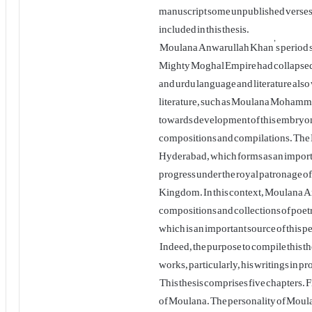
manuscript some unpublished verses a
included in this thesis.
Moulana Anwarullah Khan’s period star
Mighty Moghal Empire had collapsed.
and urdu language and literature also 
literature, such as Moulana Mohammed
towards development of this embryonic
compositions and compilations. The 
Hyderabad, which forms as an impor
progress under the royal patronage of
Kingdom. In this context, Moulana A
compositions and collections of poe
which is an important source of this 
Indeed, the purpose to compile this th
works, particularly, his writings in pr
This thesis comprises five chapters. Fir
of Moulana. The personality of Moulana 