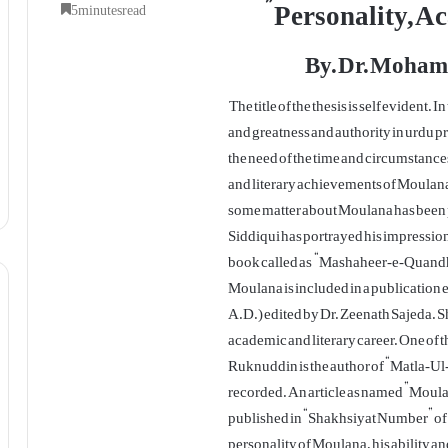
” Personality, A
5 minutes read
By. Dr. Moha
The title of the thesis is self evident. 
and greatness and authority in urdu p
the need of the time and circumstance
and literary achievements of Moulana
some matter about Moulana has been p
Siddiqui has portrayed his impression
book called as “Mashaheer-e-Quandhar
Moulana is included in a publication
A.D.) edited by Dr. Zeenath Sajeda. S
academic and literary career. One o
Ruknuddin is the author of “Matla-Ul
recorded. An article as named ”Mou
published in “Shakhsiyat Number” of 
personality of Moulana, his ability a