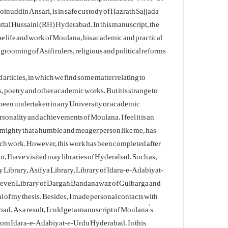
nuddin Ansari, is in safe custody of Hazrath Sajjada
tal Hussaini (RH) Hyderabad. In this manuscript, the
he life and work of Moulana, his academic and practical
 grooming of Asifi rulers, religious and political reforms
 articles, in which we find some matter relating to
 poetry and other academic works. But it is strange to
as been undertaken in any University or academic
personality and achievements of Moulana. I feel it is an
lmighty that a humble and meager person like me, has
arch work. However, this work has been completed after
on, I have visited may libraries of Hyderabad. Such as,
 Library, Asifya Library, Library of Idara-e-Adabiyat-
d even Library of Dargah Bandanawaz of Gulbarga and
al of my thesis. Besides, I made personal contacts with
ad. As a result, I culd get a manuscript of Moulana’s
om Idara-e-Adabiyat-e-Urdu Hyderabad. In this