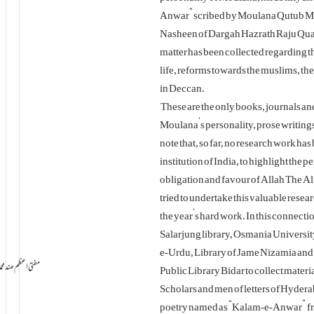
Anwar” scribed by Moulana Qutub Moi
Nasheen of Dargah Hazrath Raju Quat
matter has been collected regarding t
life, reforms towards the muslims, the
in Deccan.
These are the only books, journals and
Moulana’s personality, prose writings,
note that, so far, no research work h
institution of India, to highlight the 
obligation and favour of Allah The A
tried to undertake this valuable rese
the year’s hard work. In this connecti
Salarjung library, Osmania University
e-Urdu, Library of Jame Nizamia an
mad Mustafa Raza مفتی اعظم ھند محمد مصطفیٰ رضا
Public Library Bidar to collect materi
Scholars and men of letters of Hyderab
poetry named as “Kalam-e-Anwar” fr