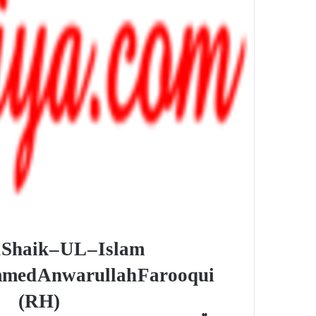
Shaik – UL – Islam
ed Anwarullah Farooqui
(RH)