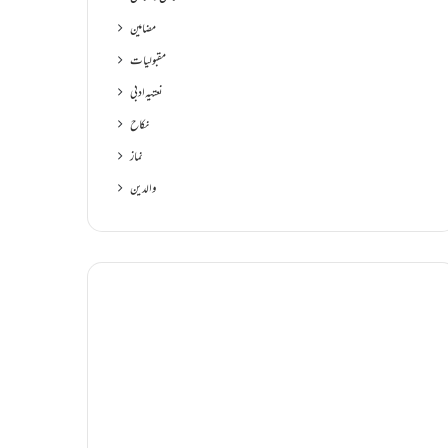
مضامین
مقبولیات
نعتیہ ادبی
نکاح
نماز
والدین