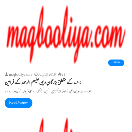
islam
maqbooliya.com
July 13, 2019
21
حسد کے متعلق بزرگانِ دین علیہم الرحمۃ کے فرامین:
حضرت ابن سیرین رضی اللہ تعالیٰ عنہ کہتے ہیں :”میں نے کسی سے کسی دنیوی شے کی وجہ سے حسد…
Read More »