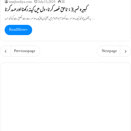
maqbooliya.com
July 13, 2019
38
کبیرہ نمبر3: ناحق غصہ کرنا، دل میں کینہ رکھنا اورحسد کرنا
یہ تینوں چونکہ ایک دوسرے کولازم وملزوم ہيں یعنی ان کا ایک دوسرے سے تعلق ہے کیونکہ حسد…
Read More »
Previous page
Next page