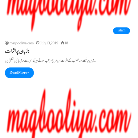
islam
maqbooliya.com
July 13, 2019
18
زبان پر اَثرات:
زبان پر غصے اور غضب کے اثرات اس طرح مرتب ہوتے ہیں کہ اس سے بری باتیں نکلتی ہیں…
Read More »