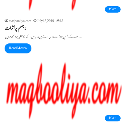
islam
maqbooliya.com
July 13, 2019
18
جسم پر اَثرات:
غضب کے جسم پر جو اثرات طاری ہوتے ہیں وہ یہ ہیں: رنگ کا متغیر ہونا، کندھوں پر…
Read More »
islam