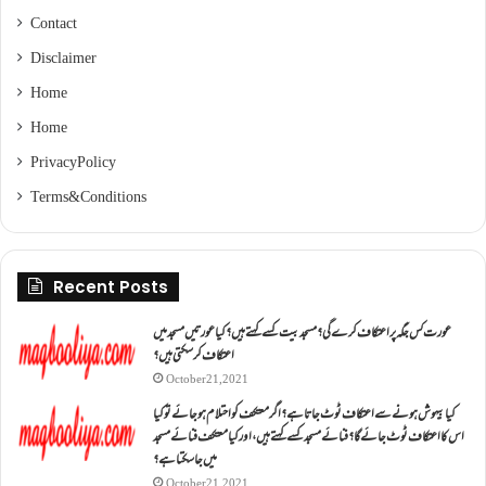
Contact
Disclaimer
Home
Home
Privacy Policy
Terms & Conditions
Recent Posts
عورت کس جگہ پر اعتکاف کرے گی؟مسجد بیت کسے کہتے ہیں؟کیا عورتیں مسجد میں
اعتکاف کر سکتی ہیں؟
October 21, 2021
کیا بیہوش ہونے سے اعتکاف ٹوٹ جاتا ہے؟ اگر معتکف کو احتلام ہو جائے تو کیا
اس کا اعتکاف ٹوٹ جائے گا؟فنائے مسجد کسے کہتے ہیں ، اور کیا معتکف فنائے مسجد
میں جا سکتا ہے؟
October 21, 2021