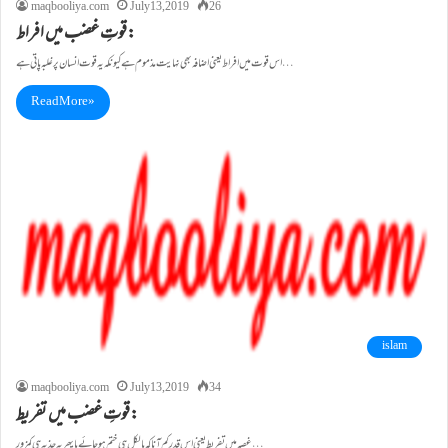
maqbooliya.com
July 13, 2019
26
قوتِ غضب میں افراط:
اس قوت میں افراط یعنی اضافہ بھی نہایت مذموم ہے کیونکہ یہ قوت انسان پر غلبہ پاتی ہے…
Read More »
islam
maqbooliya.com
July 13, 2019
34
قوتِ غضب میں تفریط:
غصہ میں تفریط یعنی اس قدر کم آنا کہ بالکل ہی ختم ہو جائے یا پھر یہ جذبہ ہی کمزور…