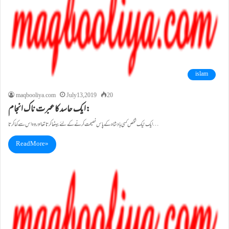
islam
maqbooliya.com
July 13, 2019
20
ایک حاسد کا عبرت ناک انجام:
ایک نیک شخص کسی بادشاہ کے پاس نصیحت کرنے کے لئے بیٹھا کرتا تھا اوروہ اس سے کہا کرتا…
Read More »