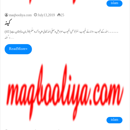
islam
maqbooliya.com
July 13, 2019
25
کینہ
(41)۔۔۔۔۔۔اللہ کے مَحبوب، دانائے غُیوب، مُنَزَّہٌ عَنِ الْعُیوب عزوجل وصلَّی اللہ تعالیٰ علیہ وآلہ وسلَّم کا فرمانِ عالیشان ہے
:”اللہ…
Read More »
islam