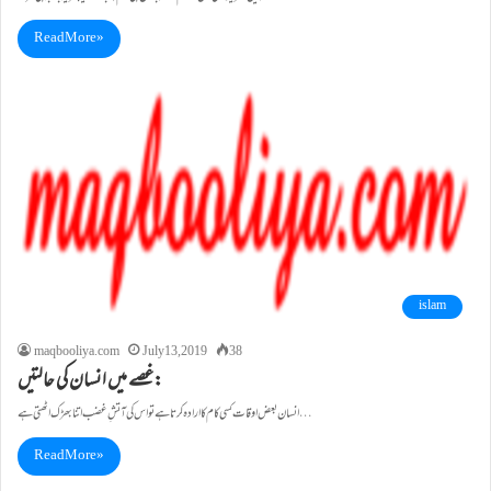
Read More »
islam
maqbooliya.com
July 13, 2019
38
غصے میں انسان کی حالتیں:
انسان بعض اوقات کسی کام کا ارادہ کرتا ہے تو اس کی آتشِ غضب اتنا بھڑک اٹھتی ہے…
Read More »