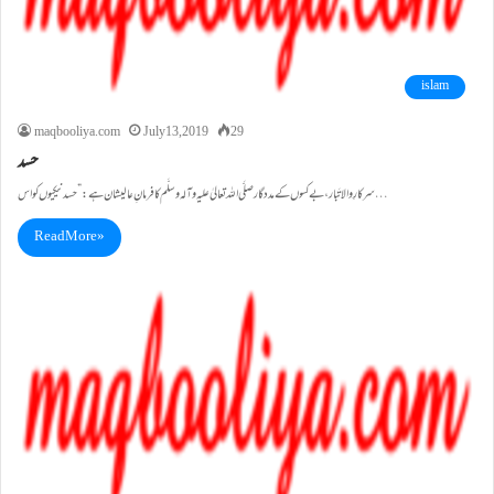
islam
maqbooliya.com
July 13, 2019
29
حسد
سرکارِ والا تَبار، بے کسوں کے مددگارصلَّی اللہ تعالیٰ علیہ وآلہ وسلَّم کا فرمانِ عالیشان ہے :”حسد نیکیوں کو اس…
Read More »