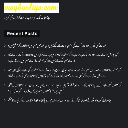
اپنے احباب تک اس ویب سائٹ کو ضرور شئیر کریں
Recent Posts
عورت کس جگہ پر اعتکاف کرے گی؟مسجد بیت کسے کہتے ہیں؟کیا عورتیں مسجد میں اعتکاف کر سکتی ہیں؟
کیا بیہوش ہونے سے اعتکاف ٹوٹ جاتا ہے؟ اگر معتکف کو احتلام ہو جائے تو کیا اس کا اعتکاف ٹوٹ جائے گا؟
فنائے مسجد کسے کہتے ہیں ، اور کیا معتکف فنائے مسجد میں جا سکتا ہے؟
کیا معتکف اعتکاف کے دوران مسجد کے اندر ضرورتاً دنیوی بات چیت کر سکتا ہے؟معتکف کن حاجات کی بنا پر مسجد
سے نکل سکتا ہے؟ اگر کسی وجہ سے معتکف کا روزہ ٹوٹ گیا تو کیا اس کا اعتکاف بھی ٹوٹ جائے گا؟
اگر معتکف کسی حاجت کی بنا پر اعتکاف گاہ سے باہر نکلے تو کیا اسے کپڑے سے منہ چھپانا ضروری ہے؟اعتکاف کی کتنی
قسمیں ہیں؟کیا معتکف مسجد میں خرید و فروخت کر سکتا ہے؟
جان بوجھ کر روزہ ٹوڑنے اور جماع کرنے سے صرف قضاء لازم ہے یا کفارہ بھی؟ قضا روزے کی نیت کا حکم