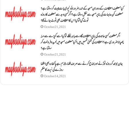
کیا معتکف اعتکاف کے دوران مسجد کے اندر ضرورتاً دنیوی بات چیت کر سکتا ہے؟
معتکف کن حاجات کی بنا پر مسجد سے نکل سکتا ہے؟ اگر کسی وجہ سے معتکف کا روزہ
ٹوٹ گیا تو کیا اس کا اعتکاف بھی ٹوٹ جائے گا؟
October 21, 2021
اگر معتکف کسی حاجت کی بنا پر اعتکاف گاہ سے باہر نکلے تو کیا اسے کپڑے سے منہ
چھپانا ضروری ہے؟اعتکاف کی کتنی قسمیں ہیں؟کیا معتکف مسجد میں خرید و فروخت کر
سکتا ہے؟
October 21, 2021
جان بوجھ کر روزہ ٹوڑنے اور جماع کرنے سے صرف قضاء لازم ہے یا کفارہ بھی؟ قضا
روزے کی نیت کا حکم
October 14, 2021