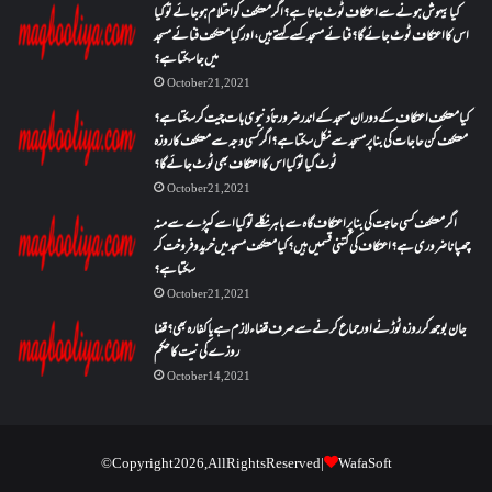
کیا بیہوش ہونے سے اعتکاف ٹوٹ جاتا ہے؟ اگر معتکف کو احتلام ہو جائے تو کیا
اس کا اعتکاف ٹوٹ جائے گا؟فنائے مسجد کسے کہتے ہیں ، اور کیا معتکف فنائے مسجد
میں جا سکتا ہے؟
October 21, 2021
کیا معتکف اعتکاف کے دوران مسجد کے اندر ضرورتاً دنیوی بات چیت کر سکتا ہے؟
معتکف کن حاجات کی بنا پر مسجد سے نکل سکتا ہے؟ اگر کسی وجہ سے معتکف کا روزہ
ٹوٹ گیا تو کیا اس کا اعتکاف بھی ٹوٹ جائے گا؟
October 21, 2021
اگر معتکف کسی حاجت کی بنا پر اعتکاف گاہ سے باہر نکلے تو کیا اسے کپڑے سے منہ
چھپانا ضروری ہے؟اعتکاف کی کتنی قسمیں ہیں؟کیا معتکف مسجد میں خرید و فروخت کر
سکتا ہے؟
October 21, 2021
جان بوجھ کر روزہ ٹوڑنے اور جماع کرنے سے صرف قضاء لازم ہے یا کفارہ بھی؟ قضا
روزے کی نیت کا حکم
October 14, 2021
© Copyright 2026, All Rights Reserved |
WafaSoft