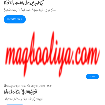
صبح طیبہ میں ہوئی بٹتا ہے باڑا نور کا
صبح طیبہ میں ہوئی بٹتا ہے باڑا نور کا صدقہ لینے نور کا آیا ہے تارا نور کا باغِ…
Read More »
islam
maqbooliya.com
May 11, 2019
35
اَلَا یٰٓاَیُّھَاالسَّاقِیْ اَدِرْ کَاْسًا وَّ نَاوِلْھَا
اَلَا یٰٓـاَیـُّھَا السَّاقِیْ اَدِرْ کَاْسًا وَّ نَاوِلْھَا کہ بَر یادِ شہِ کوثر بِنا سازَیم مَحفِلہا…