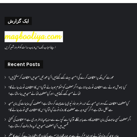
ایک گزارش
اپنے احباب تک اس ویب سائٹ کو ضرور شئیر کریں
Recent Posts
عورت کس جگہ پر اعتکاف کرے گی؟مسجد بیت کسے کہتے ہیں؟کیا عورتیں مسجد میں اعتکاف کر سکتی ہیں؟
کیا بیہوش ہونے سے اعتکاف ٹوٹ جاتا ہے؟ اگر معتکف کو احتلام ہو جائے تو کیا اس کا اعتکاف ٹوٹ جائے گا؟
فنائے مسجد کسے کہتے ہیں ، اور کیا معتکف فنائے مسجد میں جا سکتا ہے؟
کیا معتکف اعتکاف کے دوران مسجد کے اندر ضرورتاً دنیوی بات چیت کر سکتا ہے؟معتکف کن حاجات کی بنا پر مسجد
سے نکل سکتا ہے؟ اگر کسی وجہ سے معتکف کا روزہ ٹوٹ گیا تو کیا اس کا اعتکاف بھی ٹوٹ جائے گا؟
اگر معتکف کسی حاجت کی بنا پر اعتکاف گاہ سے باہر نکلے تو کیا اسے کپڑے سے منہ چھپانا ضروری ہے؟اعتکاف کی کتنی
قسمیں ہیں؟کیا معتکف مسجد میں خرید و فروخت کر سکتا ہے؟
جان بوجھ کر روزہ ٹوڑنے اور جماع کرنے سے صرف قضاء لازم ہے یا کفارہ بھی؟ قضا روزے کی نیت کا حکم