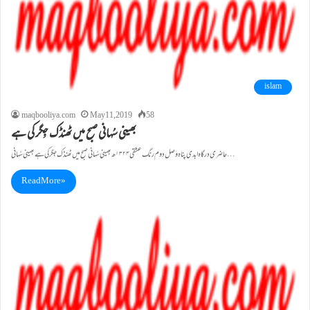
islam
maqbooliya.com
May 11, 2019
58
بھینی سُہانی صبح میں ٹھنڈک جِگر کی ہے
حاضری درگاہ ابدی پناہ وَصل دوم رنگ عشقی ۱۳۲۴ھ بھینی سُہانی صبح میں ٹھنڈک جِگر کی ہے بھینی سُہانی…
Read More »