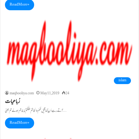
Read More »
islam
maqbooliya.com
May 11, 2019
24
رُباعیات
آتے رہے اَنبیا کَمَا قِیْلَ لَھُمْ وَ الْخَاتَمُ حَقُّکُمْ کہ خاتم ہوئے تم یعنی …
Read More »