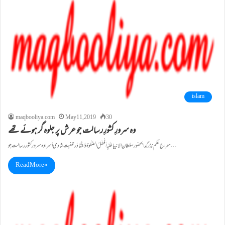
islam
maqbooliya.com
May 11, 2019
30
وہ سرورِ کشورِ رسالت جو عرش پر جلوہ گر ہوئے تھے
معراج نظم نذر گدا بحضور سلطان الانبیا عَلَیْہ اَفْضَلُ الصَّلٰوۃِ وَالثَّنَا دَر تہنیت شادی اَسرا وہ سرورِ کشورِ رسالت جو…
Read More »