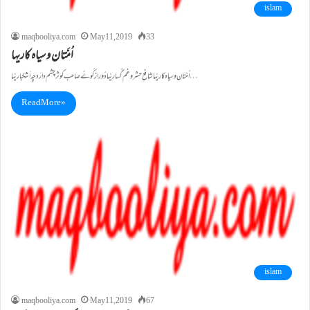
islam
maqbooliya.com
May 11, 2019
33
اُمَّتان و سیاہ کاریہا
اُمَّتان و سیاہ کاریْہا شافعِ حشر و غم گُساریْہا دُور از کُوئے صاحب کوثر چشم دارَد چہ اَشکباریْہا…
Read More »
islam
maqbooliya.com
May 11, 2019
67