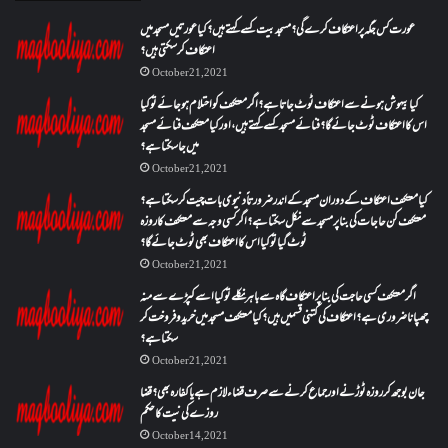
عورت کس جگہ پر اعتکاف کرے گی؟مسجد بیت کسے کہتے ہیں؟کیا عورتیں مسجد میں
اعتکاف کر سکتی ہیں؟
October 21, 2021
کیا بیہوش ہونے سے اعتکاف ٹوٹ جاتا ہے؟ اگر معتکف کو احتلام ہو جائے تو کیا
اس کا اعتکاف ٹوٹ جائے گا؟فنائے مسجد کسے کہتے ہیں ، اور کیا معتکف فنائے مسجد
میں جا سکتا ہے؟
October 21, 2021
کیا معتکف اعتکاف کے دوران مسجد کے اندر ضرورتاً دنیوی بات چیت کر سکتا ہے؟
معتکف کن حاجات کی بنا پر مسجد سے نکل سکتا ہے؟ اگر کسی وجہ سے معتکف کا روزہ
ٹوٹ گیا تو کیا اس کا اعتکاف بھی ٹوٹ جائے گا؟
October 21, 2021
اگر معتکف کسی حاجت کی بنا پر اعتکاف گاہ سے باہر نکلے تو کیا اسے کپڑے سے منہ
چھپانا ضروری ہے؟اعتکاف کی کتنی قسمیں ہیں؟کیا معتکف مسجد میں خرید و فروخت کر
سکتا ہے؟
October 21, 2021
جان بوجھ کر روزہ ٹوڑنے اور جماع کرنے سے صرف قضاء لازم ہے یا کفارہ بھی؟ قضا
روزے کی نیت کا حکم
October 14, 2021