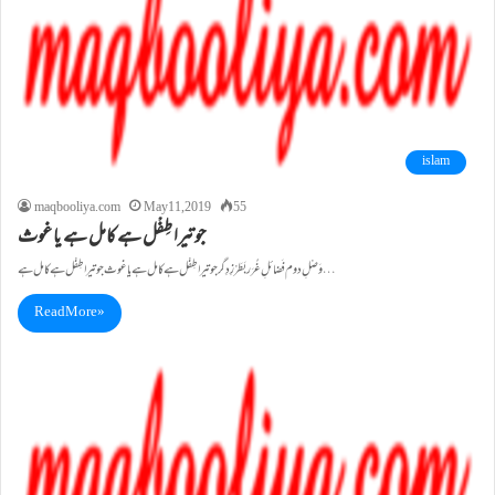
islam
maqbooliya.com
May 11, 2019
55
جو تیرا طِفْل ہے کامل ہے یا غوث
وَصْلِ دوم فَضائلِ غُرَر بَطَرْزِ دِگر جو تیرا طِفْل ہے کامل ہے یا غوث جو تیرا طِفْل ہے کامل ہے…
Read More »