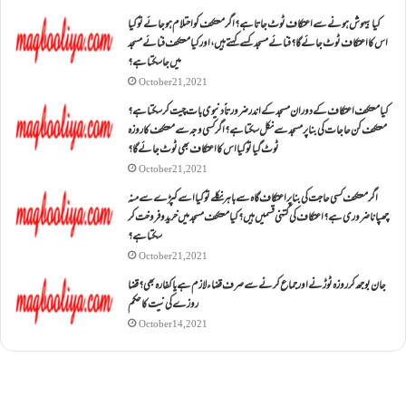
کیا بیہوش ہونے سے اعتکاف ٹوٹ جاتا ہے؟ اگر معتکف کو احتلام ہو جائے تو کیا
اس کا اعتکاف ٹوٹ جائے گا؟فنائے مسجد کسے کہتے ہیں ، اور کیا معتکف فنائے مسجد
میں جا سکتا ہے؟
October 21, 2021
کیا معتکف اعتکاف کے دوران مسجد کے اندر ضرورتاً دنیوی بات چیت کر سکتا ہے؟
معتکف کن حاجات کی بنا پر مسجد سے نکل سکتا ہے؟ اگر کسی وجہ سے معتکف کا روزہ
ٹوٹ گیا تو کیا اس کا اعتکاف بھی ٹوٹ جائے گا؟
October 21, 2021
اگر معتکف کسی حاجت کی بنا پر اعتکاف گاہ سے باہر نکلے تو کیا اسے کپڑے سے منہ
چھپانا ضروری ہے؟اعتکاف کی کتنی قسمیں ہیں؟کیا معتکف مسجد میں خرید و فروخت کر
سکتا ہے؟
October 21, 2021
جان بوجھ کر روزہ ٹوڑنے اور جماع کرنے سے صرف قضاء لازم ہے یا کفارہ بھی؟ قضا
روزے کی نیت کا حکم
October 14, 2021