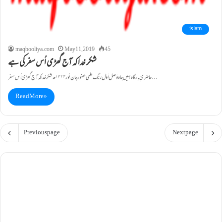
islam
maqbooliya.com
May 11, 2019
45
شکر خدا کہ آج گھڑی اُس سفر کی ہے
حاضریِ بارگاہ بہیں جاہ وَصل اَوّل رنگ علمی حضور جان نور ۱۳۲۴ھ شکر خدا کہ آج گھڑی اُس سفر…
Read More »
Previous page
Next page