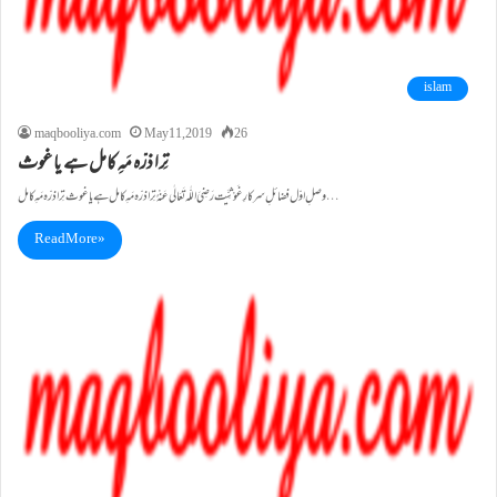
islam
maqbooliya.com
May 11, 2019
26
تِرا ذرّہ مَہِ کامل ہے یا غوث
وصلِ اوّل فضائلِ سرکارِ غَوْثِیَّت رَضِیَ اللّٰہ تَعَالٰی عَنْہُ تِرا ذرّہ مَہِ کامل ہے یا غوث تِرا ذرّہ مَہِ کامل…
Read More »