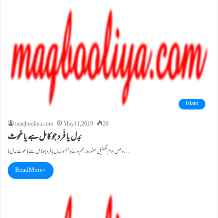
islam
maqbooliya.com
May 11, 2019
20
بَدل یا فَرد جو کامل ہے یا غوث
وصلِ سوم تفضیلِ حضور و رَغمِ ہر عَدُّ وِ مَقہور بَدل یا فَرد جو کامل ہے یا غوث بَدل یا …
Read More »