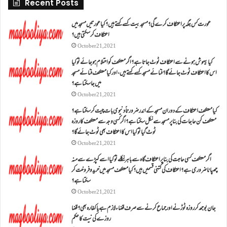
Recent Posts
عورت کس جگہ پر اعتکاف کرے گی؟مسجد بیت کسے کہتے ہیں؟کیا عورتیں مسجد میں
اعتکاف کر سکتی ہیں؟
October 21, 2021
کیا بیہوش ہونے سے اعتکاف ٹوٹ جاتا ہے؟ اگر معتکف کو احتلام ہو جائے تو کیا
اس کا اعتکاف ٹوٹ جائے گا؟فنائے مسجد کسے کہتے ہیں ، اور کیا معتکف فنائے مسجد
میں جا سکتا ہے؟
October 21, 2021
کیا معتکف اعتکاف کے دوران مسجد کے اندر ضرورتاً دنیوی بات چیت کر سکتا ہے؟
معتکف کن حاجات کی بنا پر مسجد سے نکل سکتا ہے؟ اگر کسی وجہ سے معتکف کا روزہ
ٹوٹ گیا تو کیا اس کا اعتکاف بھی ٹوٹ جائے گا؟
October 21, 2021
اگر معتکف کسی حاجت کی بنا پر اعتکاف گاہ سے باہر نکلے تو کیا اسے کپڑے سے منہ
چھپانا ضروری ہے؟اعتکاف کی کتنی قسمیں ہیں؟کیا معتکف مسجد میں خرید و فروخت کر
سکتا ہے؟
October 21, 2021
جان بوجھ کر روزہ ٹوڑنے اور جماع کرنے سے صرف قضاء لازم ہے یا کفارہ بھی؟ قضا
روزے کی نیت کا حکم