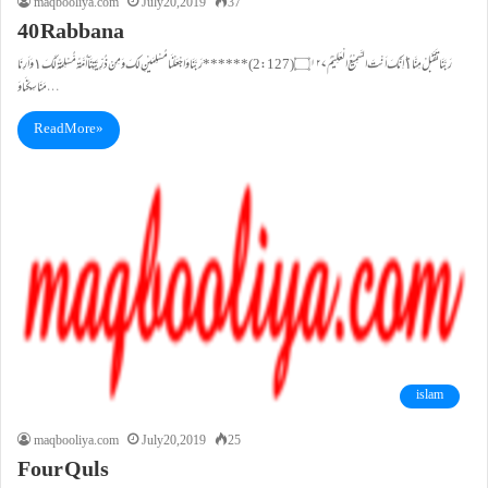
maqbooliya.com
July 20, 2019
37
40 Rabbana
رَبَّنَا تَقَبَّلْ مِنَّا١ؕ اِنَّـكَ اَنْتَ السَّمِیْعُ الْعَلِیْـمُ۝۱۲۷(2:127) ****** رَبَّنَاوَ اجْعَلْنَا مُسْلِمَیْنِ لَكَ وَ مِنْ ذُرِّیَّتِنَاۤ اُمَّةً مُّسْلِمَةً لَّكَ١وَ اَرِنَا
مَنَاسِكَنَا وَ…
Read More »
islam
maqbooliya.com
July 20, 2019
25
Four Quls