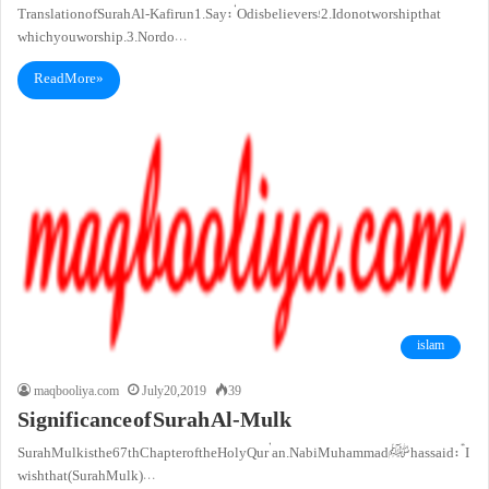
Translation of Surah Al-Kafirun 1. Say: ‘O disbelievers! 2. I do not worship that
which you worship. 3. Nor do…
Read More »
islam
maqbooliya.com
July 20, 2019
39
Significance of Surah Al-Mulk
Surah Mulk is the 67th Chapter of the Holy Qur’an. Nabi Muhammad ﷺ has said: “I
wish that (Surah Mulk)…