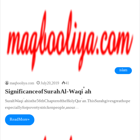
islam
maqbooliya.com
July 20, 2019
41
Significance of Surah Al-Waqi’ah
Surah Waqi’ah is the 56th Chapter of the Holy Qur’an.ThisSurah gives great hope
especially for poverty stricken people, as our…
Read More »