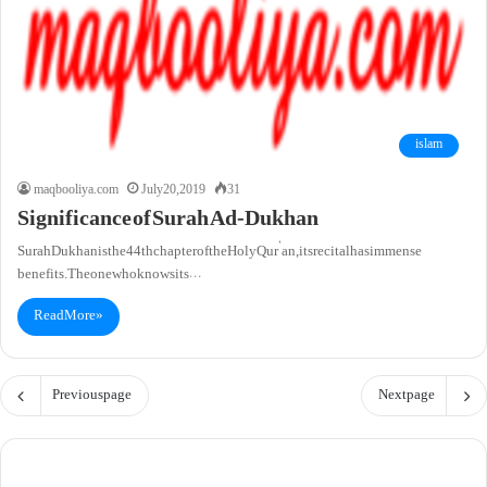
islam
maqbooliya.com
July 20, 2019
31
Significance of Surah Ad-Dukhan
Surah Dukhan is the 44th chapter of the Holy Qur’an, its recital has immense
benefits. The one who knows its…
Read More »
Previous page
Next page