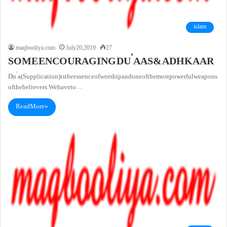
islam
maqbooliya.com
July 20, 2019
27
SOME ENCOURAGING DU’AAS& ADHKAAR
Du’a (Supplication) is the essence of worship and one of the most powerful weapons
of the believers. We have to…
Read More »