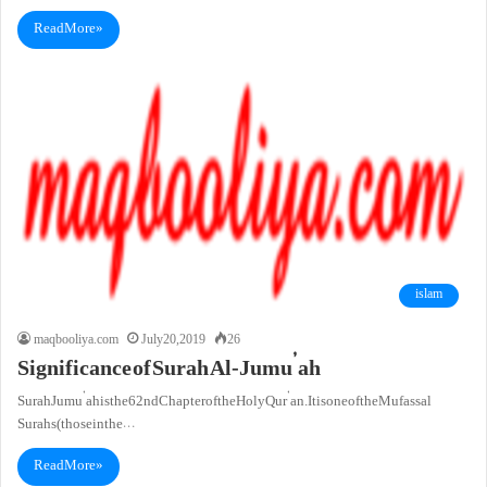
Read More »
islam
maqbooliya.com
July 20, 2019
26
Significance of Surah Al-Jumu’ah
Surah Jumu’ah is the 62nd Chapter of the Holy Qur’an. It is one of the Mufassal
Surahs (those in the…
Read More »