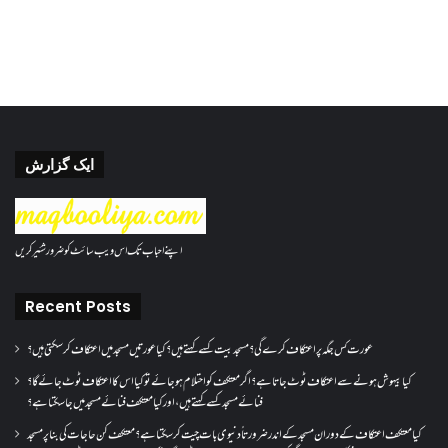
ایک گزارش
اپنے احباب تک اس ویب سائٹ کو ضرور شئیر کریں
Recent Posts
عورت کس جگہ پر اعتکاف کرے گی؟مسجد بیت کسے کہتے ہیں؟کیا عورتیں مسجد میں اعتکاف کر سکتی ہیں؟
کیا بیہوش ہونے سے اعتکاف ٹوٹ جاتا ہے؟ اگر معتکف کو احتلام ہو جائے تو کیا اس کا اعتکاف ٹوٹ جائے گا؟
فنائے مسجد کسے کہتے ہیں ، اور کیا معتکف فنائے مسجد میں جا سکتا ہے؟
کیا معتکف اعتکاف کے دوران مسجد کے اندر ضرورتاً دنیوی بات چیت کر سکتا ہے؟معتکف کن حاجات کی بنا پر مسجد