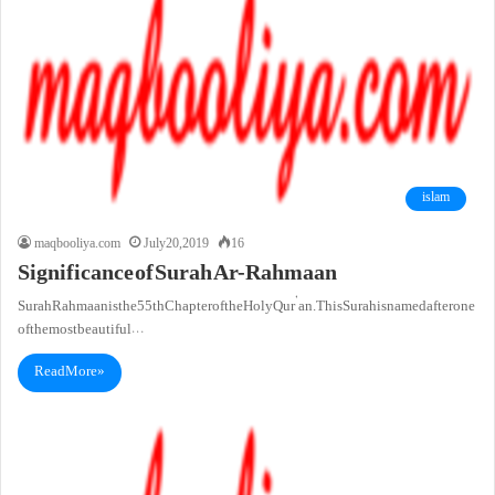
islam
maqbooliya.com
July 20, 2019
16
Significance of Surah Ar-Rahmaan
Surah Rahmaan is the 55th Chapter of the Holy Qur’an. This Surah is named after one
of the most beautiful…
Read More »