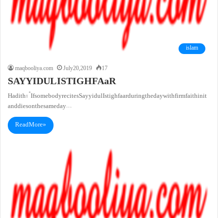
islam
maqbooliya.com
July 20, 2019
17
SAYYIDUL ISTIGHFAaR
Hadith: “If somebody recites Sayyidul Istighfaar during the day with firm faith in it
and dies on the same day…
Read More »