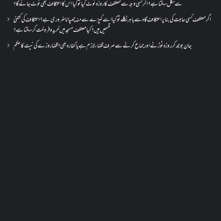
سے نکل سکتا ہے؟ اگر کسی وجہ سے معتکف کا روزہ ٹوٹ گیا تو کیا اس کا اعتکاف بھی ٹوٹ جائے گا؟
اگر معتکف کسی حاجت کی بنا پر اعتکاف گاہ سے باہر نکلے تو کیا اسے کپڑے سے منہ چھپانا ضروری ہے؟اعتکاف کی کتنی
قسمیں ہیں؟کیا معتکف مسجد میں خرید و فروخت کر سکتا ہے؟
جان بوجھ کر روزہ ٹوڑنے اور جماع کرنے سے صرف قضاء لازم ہے یا کفارہ بھی؟ قضا روزے کی نیت کا حکم