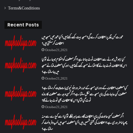
Terms & Conditions
Recent Posts
عورت کس جگہ پر اعتکاف کرے گی؟مسجد بیت کسے کہتے ہیں؟کیا عورتیں مسجد میں
اعتکاف کر سکتی ہیں؟
October 21, 2021
کیا بیہوش ہونے سے اعتکاف ٹوٹ جاتا ہے؟ اگر معتکف کو احتلام ہو جائے تو کیا
اس کا اعتکاف ٹوٹ جائے گا؟فنائے مسجد کسے کہتے ہیں ، اور کیا معتکف فنائے مسجد
میں جا سکتا ہے؟
October 21, 2021
کیا معتکف اعتکاف کے دوران مسجد کے اندر ضرورتاً دنیوی بات چیت کر سکتا ہے؟
معتکف کن حاجات کی بنا پر مسجد سے نکل سکتا ہے؟ اگر کسی وجہ سے معتکف کا روزہ
ٹوٹ گیا تو کیا اس کا اعتکاف بھی ٹوٹ جائے گا؟
October 21, 2021
اگر معتکف کسی حاجت کی بنا پر اعتکاف گاہ سے باہر نکلے تو کیا اسے کپڑے سے منہ
چھپانا ضروری ہے؟اعتکاف کی کتنی قسمیں ہیں؟کیا معتکف مسجد میں خرید و فروخت کر
سکتا ہے؟