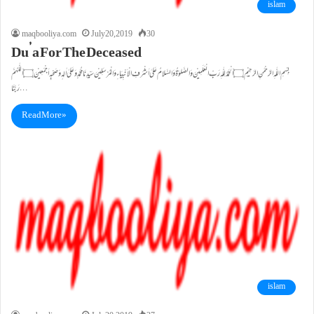
islam
maqbooliya.com
July 20, 2019
30
Du’a For The Deceased
بِسْمِ اللّٰهِ الرَّحْمٰنِ الرَّحِیْمِ۝اَلْحَمْدُ لِلّٰہِ رَبِّ الْعٰلَمِیْنَ وَالصَّلوٰۃُ وَالسَّلامُ عَلیٰ اَشْرَفِ الْاَنْبِیَاءِ وَالْمُرْسَلِیْنَ سَیِّدِنَا مُحَمَّدٍ وَعَلیٰ اٰلِہٖ وَصَحْبِہٖ اَجْمَعِیْنَ۝اَللّٰہُمَّ
رَبَّنَا…
Read More »
islam