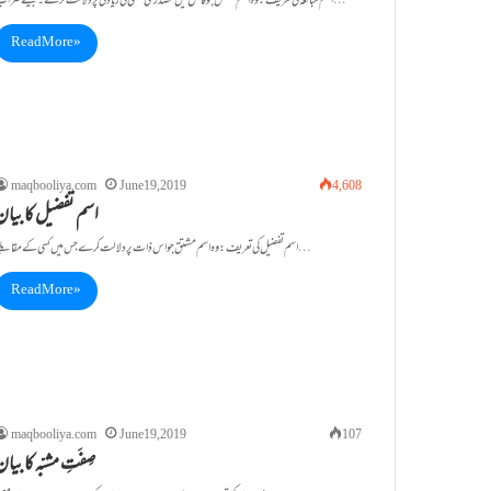
اسم مبالغہ کی تعریف: وہ اسم مشتق جو فاعل میں مصدری معنی کی زیادتی پر دلالت کرے ۔جیسےضَرَّابٌ …
Read More »
maqbooliya.com
June 19, 2019
4,608
اسم تفضیل کا بیان
اسم تفضیل کی تعریف: وہ اسم مشتق جو اس ذات پر دلالت کرے جس میں کسی کے مقابلے…
Read More »
maqbooliya.com
June 19, 2019
107
صِفَتِ مشبّہ کا بیا