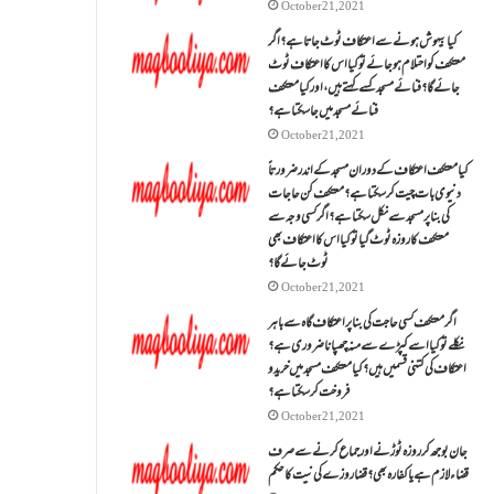
October 21, 2021
کیا بیہوش ہونے سے اعتکاف ٹوٹ جاتا ہے؟ اگر
معتکف کو احتلام ہو جائے تو کیا اس کا اعتکاف ٹوٹ
جائے گا؟فنائے مسجد کسے کہتے ہیں ، اور کیا معتکف
فنائے مسجد میں جا سکتا ہے؟
October 21, 2021
کیا معتکف اعتکاف کے دوران مسجد کے اندر ضرورتاً
دنیوی بات چیت کر سکتا ہے؟معتکف کن حاجات
کی بنا پر مسجد سے نکل سکتا ہے؟ اگر کسی وجہ سے
معتکف کا روزہ ٹوٹ گیا تو کیا اس کا اعتکاف بھی
ٹوٹ جائے گا؟
October 21, 2021
اگر معتکف کسی حاجت کی بنا پر اعتکاف گاہ سے باہر
نکلے تو کیا اسے کپڑے سے منہ چھپانا ضروری ہے؟
اعتکاف کی کتنی قسمیں ہیں؟کیا معتکف مسجد میں خرید و
فروخت کر سکتا ہے؟
October 21, 2021
جان بوجھ کر روزہ ٹوڑنے اور جماع کرنے سے صرف
قضاء لازم ہے یا کفارہ بھی؟ قضا روزے کی نیت کا حکم