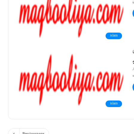
islam
ہ
ر
islam
Previous page