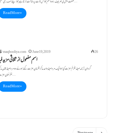
صفت مشبہ کی تعریف: وہ اسم جو ا س ذات پر دلالت کرتا ہے جو اپنے مصدری معنی…
Read More »
maqbooliya.com
June 19, 2019
26
اسم مفعول از ثلاثی مزید فی
گردان ترجمہ صیغہ مُکْرَمٌ عزت کیاہواایک مرد صیغہ واحد مذکر مُکْرَمَانِ عزت کئے ہوئے دومرد صیغہ تثنیہ مذک
مُکْرَمُوْنَ عزت…
Read More »
Next page