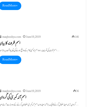
Read More »
maqbooliya.com
June 19, 2019
146
اسم ظرف کا بیان
اسم ظرف کی تعریف: وہ اسم جو کسی کام کے و اقع ہونے کی جگہ یاوقت پر دلالت…
Read More »
maqbooliya.com
June 19, 2019
36
اسم آلہ کبریٰ کی گردان
گردان ترجمہ صیغہ مِفْعَالٌ کرنے کا ایک بڑا آلہ صیغہ واحداسم آلہ کبریٰ مِفْعَالانِ کرنے کے دو بڑے آلے صیغہ…