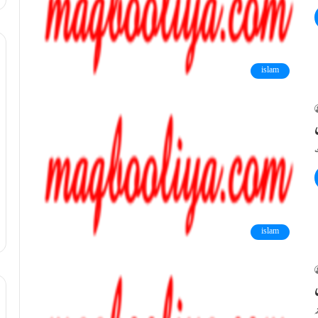
islam
islam