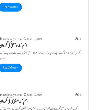
Read More »
maqbooliya.com
June 19, 2019
21
اسم آلہ وسطیٰ کی گردان
گردان ترجمہ صیغہ مِفْعَلَۃٌ کرنے کا ایک درمیانہ آلہ صیغہ واحداسم آلہ وسطیٰ مِفْعَلَتَانِ کرنے کے دو درمیانے آل
صیغہ…
Read More »
maqbooliya.com
June 19, 2019
54
اسم آلہ صغرٰی کی گردان
گردان ترجمہ صیغہ مِفْعَلٌ کرنے کا ایک چھوٹا آلہ صیغہ واحداسم آلہ صغری مِفْعَلانِ کرنے کے دو چھوٹے آل