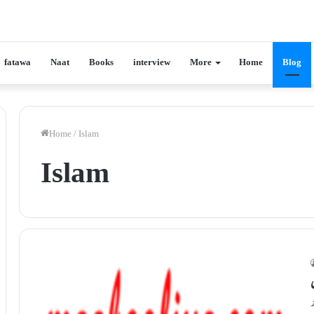
fatawa
Naat
Books
interview
More
Home
Blog
Home
/
Islam
Islam