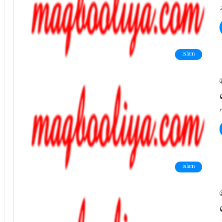
islam
ن
islam
ن