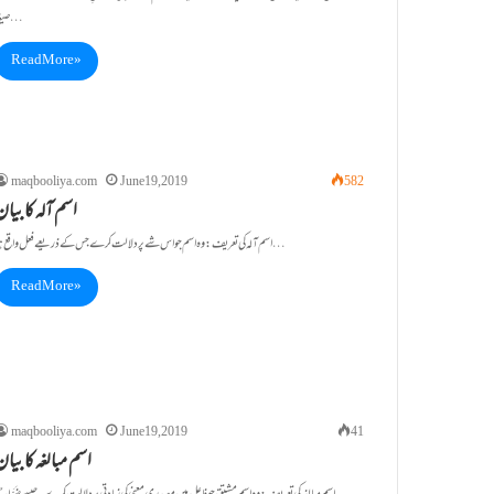
صیغہ…
Read More »
maqbooliya.com
June 19, 2019
582
اسم آلہ کا بیا
اسم آلہ کی تعریف: وہ اسم جو اس شے پر دلالت کرے جس کے ذریعے فعل واقع ہو…
Read More »
maqbooliya.com
June 19, 2019
41
اسم مبالغہ کا بیا