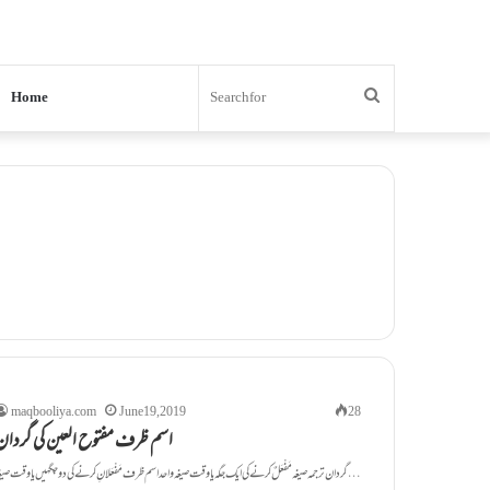
Search
Home
for
maqbooliya.com
June 19, 2019
28
اسم ظرف مفتوح العین کی گردان
گردان ترجمہ صیغہ مَفْعَلٌ کرنے کی ایک جگہ یا وقت صیغہ واحداسم ظرف مَفْعَلانِ کرنے کی دو جگہیں یاوقت صیغہ…