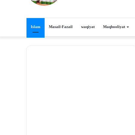
Islam
Masail-Fazail
waqiyat
Maqbooliyat