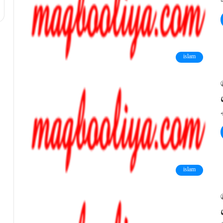
islam
islam
ن