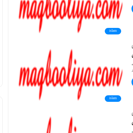
islam
ے
islam
ے