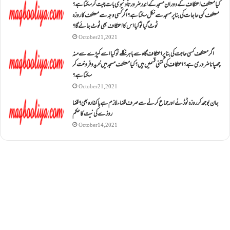
کیا معتکف اعتکاف کے دوران مسجد کے اندر ضرورتاً دنیوی بات چیت کر سکتا ہے؟
معتکف کن حاجات کی بنا پر مسجد سے نکل سکتا ہے؟ اگر کسی وجہ سے معتکف کا روزہ
ٹوٹ گیا تو کیا اس کا اعتکاف بھی ٹوٹ جائے گا؟
October 21, 2021
اگر معتکف کسی حاجت کی بنا پر اعتکاف گاہ سے باہر نکلے تو کیا اسے کپڑے سے منہ
چھپانا ضروری ہے؟اعتکاف کی کتنی قسمیں ہیں؟کیا معتکف مسجد میں خرید و فروخت کر
سکتا ہے؟
October 21, 2021
جان بوجھ کر روزہ ٹوڑنے اور جماع کرنے سے صرف قضاء لازم ہے یا کفارہ بھی؟ قضا
روزے کی نیت کا حکم
October 14, 2021