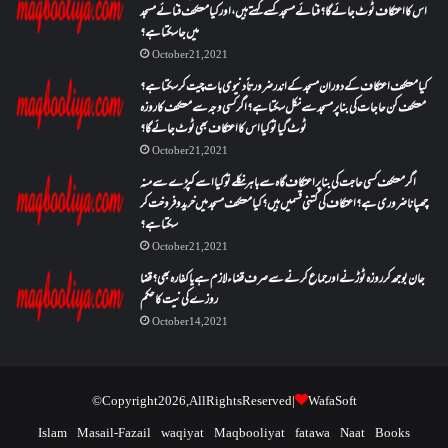
اس کا اعتکاف ٹوٹ جائے گا؟فنائے مسجد کسے کہتے ہیں ، اور کیا معتکف فنائے مسجد
میں جا سکتا ہے؟
October 21, 2021
کیا معتکف اعتکاف کے دوران مسجد کے اندر ضرورتاً دنیوی بات چیت کر سکتا ہے؟
معتکف کن حاجات کی بنا پر مسجد سے نکل سکتا ہے؟ اگر کسی وجہ سے معتکف کا روزہ
ٹوٹ گیا تو کیا اس کا اعتکاف بھی ٹوٹ جائے گا؟
October 21, 2021
اگر معتکف کسی حاجت کی بنا پر اعتکاف گاہ سے باہر نکلے تو کیا اسے کپڑے سے منہ
چھپانا ضروری ہے؟اعتکاف کی کتنی قسمیں ہیں؟کیا معتکف مسجد میں خرید و فروخت کر
سکتا ہے؟
October 21, 2021
جان بوجھ کر روزہ ٹوڑنے اور جماع کرنے سے صرف قضاء لازم ہے یا کفارہ بھی؟ قضا
روزے کی نیت کا حکم
October 14, 2021
© Copyright 2026, All Rights Reserved |
WafaSoft
Islam
Masail-Fazail
waqiyat
Maqbooliyat
fatawa
Naat
Books