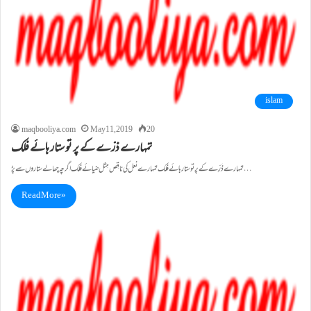
islam
maqbooliya.com
May 11, 2019
20
تمہارے ذرّے کے پر تو ستار ہائے فلک
تمہارے ذَرِّے کے پر تو ستارہائے فلک تمہارے نعل کی ناقِص مِثل ضیائے فلک اگرچہ چھالے ستاروں سے پڑ…
Read More »