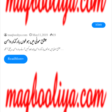
islam
maqbooliya.com
May 11, 2019
19
عِشق مولٰی میں ہو خوں بار کنارِ دامن
عِشق مولیٰ میں ہو خوں بار کنارِ دامن یاخدا جلد کہیں آئے بہارِ دامن بہ چلی آنکھ…
Read More »