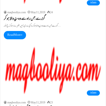
islam
maqbooliya.com
May 11, 2019
24
گزرے جس راہ سے وہ سیِّدِ والا ہو کر
گزرے جس راہ سے وہ سیِّدِ والا ہو کر رہ گئی ساری زَمیں عَنْبرِ سارا ہو کر رُخِ اَنور…
Read More »
islam
maqbooliya.com
May 11, 2019
23