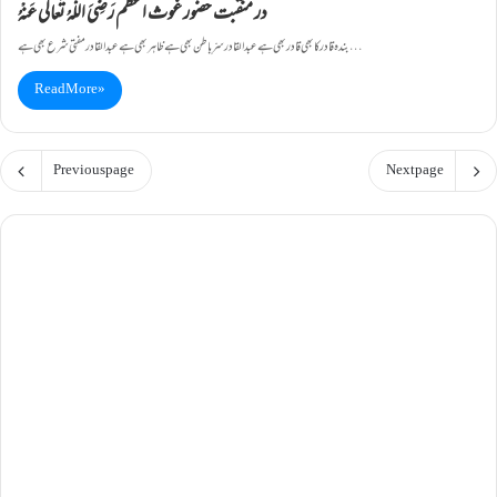
در منقبت حضور غوث اعظم رَضِیَ اللّٰہُ تَعالٰی عَنْہُ
بندہ قادر کا بھی قادر بھی ہے عبدالقادر سرِّ باطن بھی ہے ظاہر بھی ہے عبدالقادر مفتِی شرع بھی ہے…
Read More »
Previous page
Next page