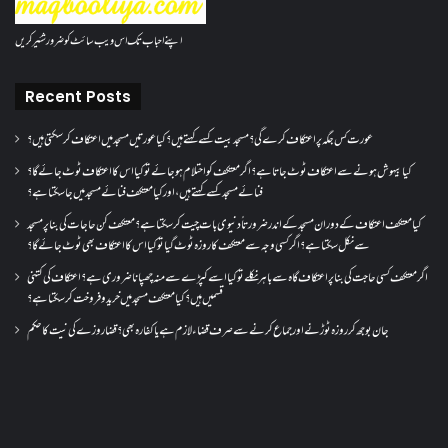
اپنے احباب تک اس ویب سائٹ کو ضرور شئیر کریں
Recent Posts
عورت کس جگہ پر اعتکاف کرے گی؟مسجد بیت کسے کہتے ہیں؟کیا عورتیں مسجد میں اعتکاف کر سکتی ہیں؟
کیا بیہوش ہونے سے اعتکاف ٹوٹ جاتا ہے؟ اگر معتکف کو احتلام ہو جائے تو کیا اس کا اعتکاف ٹوٹ جائے گا؟
فنائے مسجد کسے کہتے ہیں ، اور کیا معتکف فنائے مسجد میں جا سکتا ہے؟
کیا معتکف اعتکاف کے دوران مسجد کے اندر ضرورتاً دنیوی بات چیت کر سکتا ہے؟معتکف کن حاجات کی بنا پر مسجد
سے نکل سکتا ہے؟ اگر کسی وجہ سے معتکف کا روزہ ٹوٹ گیا تو کیا اس کا اعتکاف بھی ٹوٹ جائے گا؟
اگر معتکف کسی حاجت کی بنا پر اعتکاف گاہ سے باہر نکلے تو کیا اسے کپڑے سے منہ چھپانا ضروری ہے؟اعتکاف کی کتنی
قسمیں ہیں؟کیا معتکف مسجد میں خرید و فروخت کر سکتا ہے؟
جان بوجھ کر روزہ ٹوڑنے اور جماع کرنے سے صرف قضاء لازم ہے یا کفارہ بھی؟ قضا روزے کی نیت کا حکم