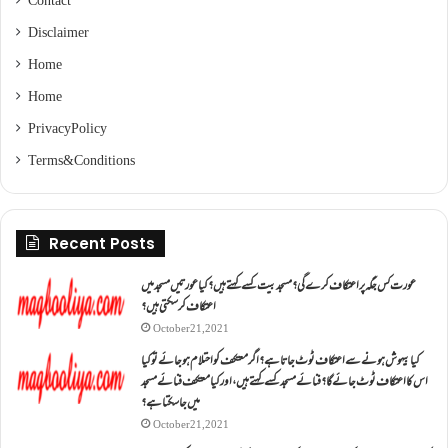
Contact
Disclaimer
Home
Home
Privacy Policy
Terms & Conditions
Recent Posts
عورت کس جگہ پر اعتکاف کرے گی؟مسجد بیت کسے کہتے ہیں؟کیا عورتیں مسجد میں
اعتکاف کر سکتی ہیں؟
October 21, 2021
کیا بیہوش ہونے سے اعتکاف ٹوٹ جاتا ہے؟ اگر معتکف کو احتلام ہو جائے تو کیا
اس کا اعتکاف ٹوٹ جائے گا؟فنائے مسجد کسے کہتے ہیں ، اور کیا معتکف فنائے مسجد
میں جا سکتا ہے؟
October 21, 2021