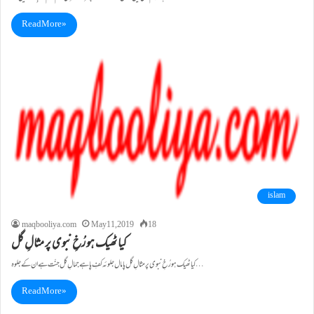
Read More »
islam
maqbooliya.com
May 11, 2019
18
کیا ٹھیک ہو رُخِ نبوی پر مثالِ گل
کیا ٹھیک ہو رُخِ نبوی پر مثالِ گل پامال جلوئہ کفِ پا ہے جمَالِ گل جنّت ہے ان کے جلوہ…
Read More »