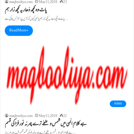
maqbooliya.com
May 11, 2019
23
پاٹ وہ کچھ دَھار یہ کچھ زار ہم
پاٹ وہ کچھ دَھار یہ کچھ زَار ہم یاالٰہی کیوں کر اُتریں پار ہم کس بَلا کی مے…
Read More »
islam
maqbooliya.com
May 11, 2019
22
ہے کلامِ الٰہی میں شمس و ضحٰے ترے چہرئہ نور فزا کی قسم
ہے کلامِ الٰہی میں شَمس و ضُحٰے ترے چہرٔہ نور فزا کی قسم قسمِ شبِ تار میں راز…