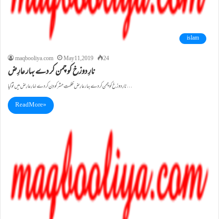
islam
maqbooliya.com
May 11, 2019
24
نارِ دوزخ کو چمن کر دے بہار عارِض
نارِ دوزخ کو چمن کر دے بہار عارِض ظلمتِ حشر کو دِن کر دے نہارِ عارِض میں تو کیا…
Read More »