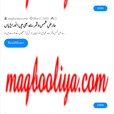
islam
maqbooliya.com
May 11, 2019
25
عارضِ شمس و قمر سے بھی ہیں انور ایڑیاں
عارضِ شمس و قمر سے بھی ہیں انور ایڑیاں عرش کی آنکھوں کے تارے ہیں وہ…
Read More »
islam