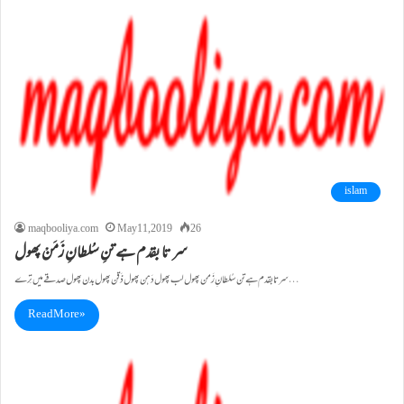
islam
maqbooliya.com
May 11, 2019
26
سر تا بقدم ہے تنِ سُلطانِ زَمَنْ پھول
سر تا بقدم ہے تن سُلطانِ زَمن پھول لب پھول دَہن پھول ذَقن پھول بدن پھول صدقے میں تِرے…
Read More »