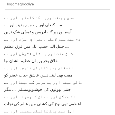
logomaqbooliya
حسن یوسف اورہے طٰہٰ کاجلوہ اور ہے
ماہ کنعاں اور ہے مہرمدینہ اورہے
آسمانوں پرگئے ادریس وعیسٰی شک نہیں
دم میں سیر لامکاں معراج اسرٰی اور ہے
ہے خلیل اللہ حبیب اللہ میں فرق عظیم
شان خلت اور ہے تاج فترضٰی اور ہے
انفلاق بحر برہان عظیم الشان تھا
انشقاق بدر کالیکن نتیجہ اور ہے
مفت بھی لیتے نہیں عاشق حیات خضر کو
خالی جینا اور ہے مرمر کے جینااور ہے
جنتی پھولوں کی خوشبوتومسلم ہے مگر
نکہت گل اور ہے ان کاپسینہ اور ہے
اعظمی تھی نوح کی کشتی میں عالم کی نجات
اہل بیت پاک کالیکن سفینہ اور ہے