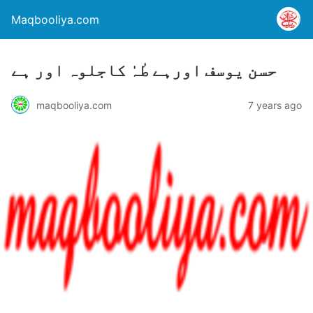
Maqbooliya.com
حسن یوسف اورہے طٰہٰ کاجلوہ اور ہے
maqbooliya.com
7 years ago