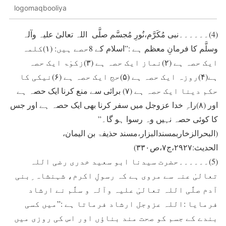
logomaqbooliya
(4)۔۔۔۔۔۔نبی مُکَرَّم،نُورِ مُجسَّم صلَّی اللہ تعالیٰ علیہ وآلہ
وسلَّم کا فرمانِ معظم ہے :”اسلام کے 8حصے ہيں: (۱)کلمہ
ايک حصہ ہے (۲)نماز ايک حصہ ہے (۳)زکوٰۃ ايک حصہ
ہے(۴)روزہ ايک حصہ ہے (۵)حج ايک حصہ ہے (۶)نیکی کا
حکم دینا ايک حصہ ہے (۷) برائی سے منع کرنا ايک حصہ ہے
اور (۸)راہِ خدا عزوجل ميں سفر کرنا بھی ايک حصہ ہے اور جس
کا کوئی حصہ نہيں وہ رسوا ہو گا۔”
(البحرالزخاربمسندالبزار،مسند حذیفۃ بن الیمان،
الحدیث:۲۹۲۷،ج۷،ص۳۳۰)
(5)۔۔۔۔۔۔حضرت سیدنا ابو سعيد خدری رضی اللہ
تعالیٰ عنہ سے مروی ہے کہ رسولِ اکرم، شہنشاہ ِبنی
آدم صلَّی اللہ تعالیٰ علیہ وآلہ و سلَّم نے ارشاد
فرمايا :اللہ عزوجل ارشاد فرماتا ہے :”ميں کسی
بندے کے جسم کو صحت مند بناؤں اور اس کی روزی ميں