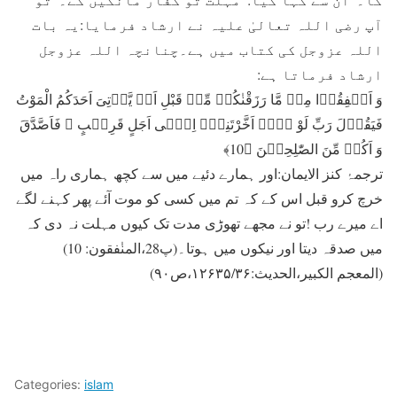
آپ رضی اللہ تعالیٰ علیہ نے ارشاد فرمايا:يہ بات
اللہ عزوجل کی کتاب ميں ہے۔چنانچہ اللہ عزوجل
ارشاد فرماتا ہے:
وَ اَنۡفِقُوۡا مِنۡ مَّا رَزَقْنٰکُمۡ مِّنۡ قَبْلِ اَنۡ یَّاۡتِیَ اَحَدَکُمُ الْمَوْتُ
فَیَقُوۡلَ رَبِّ لَوْ لَاۤ اَخَّرْتَنِیۡۤ اِلٰۤی اَجَلٍ قَرِیۡبٍ ۙ فَاَصَّدَّقَ
وَ اَکُنۡ مِّنَ الصّٰلِحِیۡنَ ﴿10﴾
ترجمۂ کنز الايمان:اور ہمارے دئيے ميں سے کچھ ہماری راہ ميں
خرچ کرو قبل اس کے کہ تم ميں کسی کو موت آئے پھر کہنے لگے
اے ميرے رب !تو نے مجھے تھوڑی مدت تک کیوں مہلت نہ دی کہ
ميں صدقہ دیتا اور نيکوں ميں ہوتا۔(پ28،المنٰفقون: 10)
(المعجم الکبیر،الحدیث:۱۲۶۳۵/۳۶،ص۹۰)
Categories:
islam