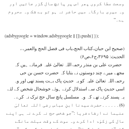
وسعت عطا کروں پھر اس پر پانچ سال گزر جائيں اور
وہ ميری بارگاہ ميں حاضر نہ ہو تو بے شک وہ محروم
ہے۔”
(adsbygoogle = window.adsbygoogle || []).push({});
(صحیح ابن حبان،کتاب الحج،باب فی فضل الحج والعمرۃ،
الحدیث: ۳۶۹۵،ج۶،ص۶)
حضرت علی بن منذر رحمۃاللہ تعالیٰ علیہ فرماتے ہيں کہ
مجھے ميرے چند دوستوں نے بتايا کہ حضرت حسن بن حی
رحمۃاللہ تعالیٰ علیہ کو يہ حدیثِ پاک بہت پسند تھی اور وہ
اسی حدیثِ پاک سے استدلال کرتے ہوئے خوشحال شخص کے لئے
يہ پسند کرتے تھے کہ وہ مسلسل پانچ سال حج ترک نہ کرے۔
(6)۔۔۔۔۔۔حضرت سیدنا ابنِ عباس رضی اللہ تعالیٰ
عنہما نے ارشادفریا :”جو شخص حج نہ کرے نہ ہی اپنے
مال کی زکوٰۃ ادا کرے وہ موت کے وقت مہلت مانگے
گا۔”ان سے کہا گيا:”مہلت تو کفار مانگيں گے۔”تو