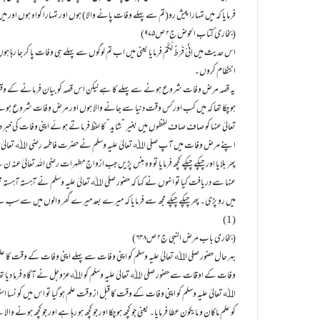
فرمایا کہ میں تمہارا پیش رو(تم سے پہلے وفات پانے والا) ہوں اور تمہارا گواہ ہوں اور م
(بخاری کتاب الحوض ج۲ ص۹۷۵)
اس حدیث میں اِنِّیْ فَرَطٌ لَّکُمْ فرمایا یعنی میں اب تم لوگوں سے پہلے ہی وفات پا کر جا رہا
انتظام کروں۔
یہ قصہ مرض وفات شروع ہونے سے پہلے کا ہے لیکن اس قصہ کو بیان فرمانے کے وقت آ
ہو چکا تھا کہ میں کب اور کس وقت دنیا سے جانے والا ہوں اور مرض وفات شروع ہونے
تعالیٰ عنہا کو صاف صاف لفظوں میں بغیر ”شاید” کا لفظ فرماتے ہوئے اپنی وفات کی 
اپنے مرض وفات میں آپ صلی اﷲ تعالیٰ علیہ وسلم نے حضرت فاطمہ رضی اﷲ تعالیٰ عنہا کو 
پھر بلایا اور چپکے چپکے کچھ فرمایا تو وہ ہنس پڑیں جب ازواجِ مطہرات رضی اللہ تعالیٰ 
عنہا سے دریافت کیا تو انہوں نے کہا کہ حضور صلی اﷲ تعالیٰ علیہ وسلم نے آہستہ آہستہ مجھ
میں رو پڑی۔ پھر چپکے چپکے مجھ سے فرمایا کہ میرے بعد میرے گھر والوں میں سے سب سے
(1)
(بخاری باب مرض النبی ج۲ ص۶۳۸)
بہر حال حضور صلی اﷲ تعالیٰ علیہ وسلم کو اپنی وفات سے پہلے اپنی وفات کے وقت کا عل
وفات کے اوقات سے حضور صلی اﷲ تعالیٰ علیہ وسلم کو اﷲعزوجل نے آگاہ فرما دیا تھا 
اﷲ تعالیٰ علیہ وسلم کو اپنی وفات کے وقت کا قبل از وقت علم ہو گیا تو اس میں کو نسا 
کو علم ماکان و مایکون عطا فرمایا۔ یعنی جو کچھ ہو چکا اور جو کچھ ہو رہا ہے اور جو کچھ ہونے و