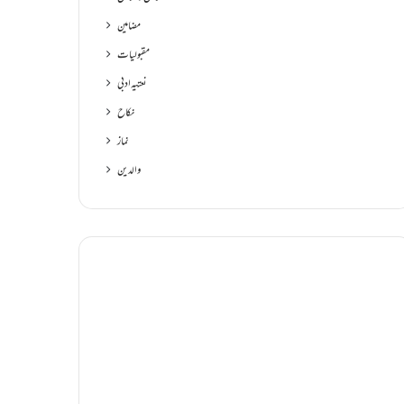
مضامین
مقبولیات
نعتیہ ادبی
نکاح
نماز
والدین