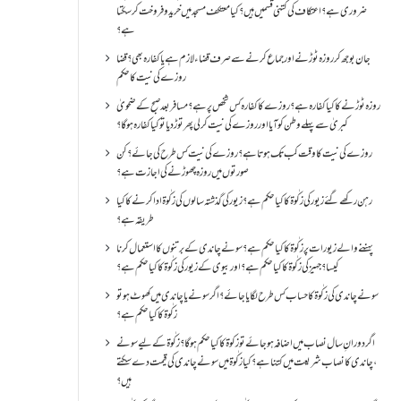
ضروری ہے؟اعتکاف کی کتنی قسمیں ہیں؟کیا معتکف مسجد میں خرید و فروخت کر سکتا
ہے؟
جان بوجھ کر روزہ ٹوڑنے اور جماع کرنے سے صرف قضاء لازم ہے یا کفارہ بھی؟ قضا
روزے کی نیت کا حکم
روزہ ٹوڑنے کا کیا کفارہ ہے؟روزے کا کفارہ کس شخص پر ہے؟ مسافر بعد صبح کے ضحویٰ
کبریٰ سے پہلے وطن کو آیا اور روزے کی نیت کر لی پھر توڑ دیا تو کیا کفارہ ہو گا؟
روزے کی نیت کا وقت کب تک ہوتا ہے؟ روزے کی نیت کس طرح کی جائے؟ کن
صورتوں میں روزہ چھوڑنے کی اجازت ہے؟
رہن رکھے گئے زیور کی زکٰوۃ کا کیا حکم ہے؟زیور کی گذشتہ سالوں کی زکٰوۃ ادا کرنے کا کیا
طریقہ ہے؟
پہننے والے زیورات پر زکٰوۃ کا کیا حکم ہے؟ سونے چاندی کے برتنوں کا استعمال کرنا
کیسا؟ جہیز کی زکٰوۃ کا کیا حکم ہے؟ اور بیوی کے زیور کی زکٰوۃ کا کیا حکم ہے؟
سونے چاندی کی زکٰوۃ کا حساب کس طرح لگایا جائے؟ اگر سونے یا چاندی میں کھوٹ ہو تو
زکٰوۃ کا کیا حکم ہے؟
اگر دورانِ سال نصاب میں اضافہ ہو جائے تو زکوۃ کا کیا حکم ہو گا؟ زکٰوۃ کے لیے سونے
،چاندی کا نصاب شریعت میں کتنا ہے؟ کیا زکٰوۃ میں سونے چاندی کی قیمت دے سکتے
ہیں؟