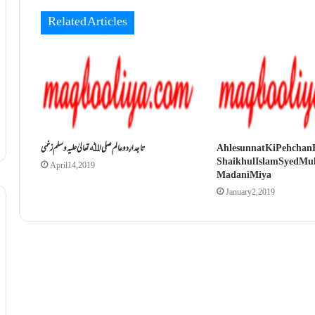
Related Articles
Ahlesunnat Ki Pehchan
تاجدارِ دو عالم صلی اﷲ تعالیٰ علیہ وسلم زخمی
Shaikhul Islam Syed 
April 14, 2019
Madani Miya
January 2, 2019