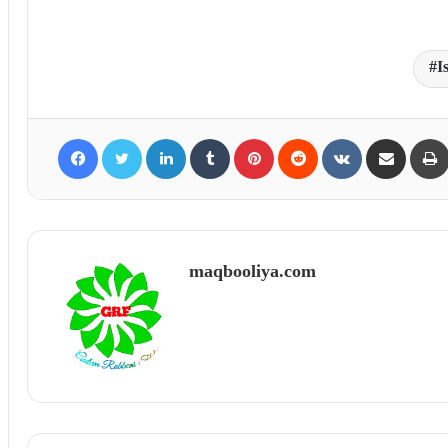
I
Facebook
Twitter
LinkedIn
Tumblr
Pinterest
Reddit
VKontakte
Share via Email
maqbooliya.com