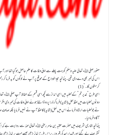
حضور صلی اﷲ تعالیٰ علیہ وسلم کو بہت پہلے سے اپنی وفات کا علم حاصل ہو گیا تھا اور آپ
اس کی خبر بھی دے دی تھی۔ چنانچہ حجۃ الوداع کے موقع پر آپ نے لوگوں کو یہ فرما کر ر
کر سکوں گا۔”(1)
اسی طرح ”غدیر خم” کے خطبہ میں اسی اندازسے کچھ اسی قسم کے الفاظ آپ صلی اﷲ تعالی
دونوں خطبات میں لفظ لعل (شاید) فرماکر ذرا پردہ ڈالتے ہوئے اپنی وفات کی خبر دی مگر 
نے جو خطبات ارشاد فرمائے اس میں لَعَلَّ(شاید)کا لفظ آپ نے نہیں فرمایا بلکہ صاف 
آگاہ فرما دیا۔
چنانچہ بخاری شریف میں حضرت عقبہ بن عامر رضی اﷲ تعالیٰ عنہ سے روایت ہے کہ ایک 
تشریف لے گئے اور شہداء احد کی قبروں پر اس طرح نماز پڑھی جیسے میت پر نماز پڑھی جات