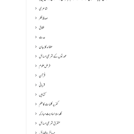
شاعری
صدقۂ فطر
طلاق
عدت
عقائد کا بیان
عورتوں کے شرعی مسائل
فرض علوم
قُرآنِ
قربانی
کتابیں
کفریہ کلمات کا علم
گلدستۂ احادیثِ مبارکہ
متفرق شرعی مسائل
مسائل و فضائل