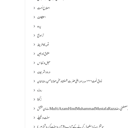
اصلاح اُمت
اعتکاف
پردہ
تراویح
توبہ کا طریقہ
حقوقِ ذوجین
حیض و نفاس
درود شریف
ذَوقِ نَعت ۱۳۲۶ھ برادرِ اعلیٰ حضرت شہنشاہِ سخن مولانا حسن رضا خان
روزہ
زکٰوۃ
Muf مفتی اعظم ھند محمد مصطفیٰ رضا
سنت وظیفے
سوشل میڈیا استعمال کرنے کے آداب (قرآن و سنت کی روشنی میں)