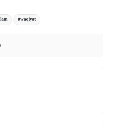
slam
waqiyat
Print