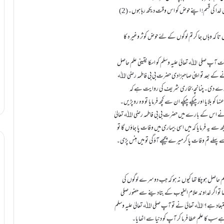
یں خدا کی قسم! اپنے حوض کو اس وقت دیکھ رہا ہوں۔(2)
 ہوں تا کہ وہاں جا کر تم لوگوں کے لئے حوض کوثر وغیرہ کا
پ صلی اﷲ تعالیٰ علیہ وسلم کو اسکا یقینی علم حاصل
 کے بعد تو اپنی صاحبزادی حضرت بی بی فاطمہ رضی اﷲ
خبر دے دی۔ چنانچہ بخاری شریف کی روایت ہے کہ
بلایا اور چپکے چپکے ان سے کچھ فرمایا تو وہ روپڑیں۔
عنہ ن نے اس کے بارے میں حضرت بی بی فاطمہ رضی اﷲ تعالیٰ
 سے یہ فرمایا کہ میں اسی بیماری میں وفات پا جاؤں گا تو
 پہلے تم وفات پا کر میرے پیچھے آؤگی تو میں ہنس پڑی۔
م حاصل ہو چکا تھا کیوں نہ ہو کہ جب دوسرے لوگوں کی
تو اگر خداوند علام الغیوب کے بتادینے سے حضور صلی
استبعاد ہے؟ اﷲ تعالیٰ نے تو آپ صلی اﷲ تعالیٰ علیہ وسلم
الا ہے سب کا علم عطا فرما کر آپ کو دنیا سے اٹھایا۔