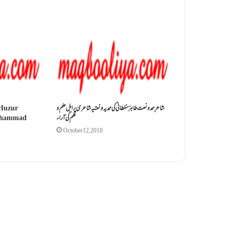
شاعرِ حمدونعت طاہرؔ سُلطانی کی حمدیہ و نعتیہ شاعری پر اہل علم و
 Huzur
قلم کی آراء
Muhammad
October 12, 2018