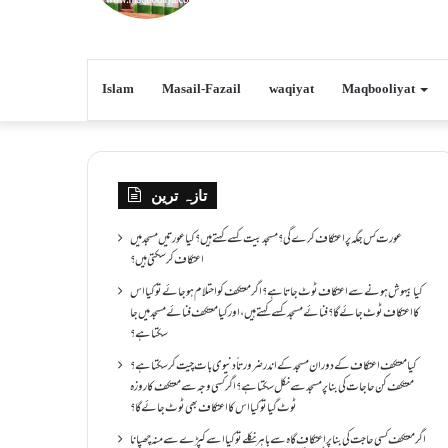
Islam
Masail-Fazail
waqiyat
Maqbooliyat
تازہ ترین
عورت کس جگہ پر اعتکاف کرے گی؟مسجد بیت کسے کہتے ہیں؟کیا عورتیں مسجد میں
اعتکاف کر سکتی ہیں؟
کیا بیہوش ہونے سے اعتکاف ٹوٹ جاتا ہے؟ اگر معتکف کو احتلام ہو جائے تو کیا اس
کا اعتکاف ٹوٹ جائے گا؟فنائے مسجد کسے کہتے ہیں ، اور کیا معتکف فنائے مسجد میں جا
سکتا ہے؟
کیا معتکف اعتکاف کے دوران مسجد کے اندر ضرورتاً دنیوی بات چیت کر سکتا ہے؟
معتکف کن حاجات کی بنا پر مسجد سے نکل سکتا ہے؟ اگر کسی وجہ سے معتکف کا روزہ
ٹوٹ گیا تو کیا اس کا اعتکاف بھی ٹوٹ جائے گا؟
اگر معتکف کسی حاجت کی بنا پر اعتکاف گاہ سے باہر نکلے تو کیا اسے کپڑے سے منہ چھپانا