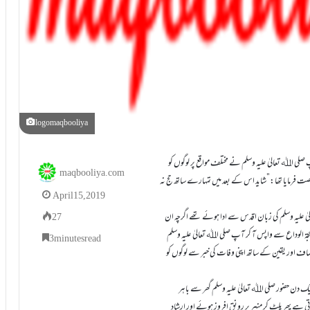
logomaqbooliya
 صلی اﷲ تعالیٰ علیہ وسلم نے مختلف مواقع پر لوگوں کو
maqbooliya.com
خصت فرمایا تھا:”شاید اس کے بعد میں تمہارے ساتھ حج نہ
April 15, 2019
ٰ علیہ وسلم کی زبان اقدس سے ادا ہوئے تھے اگرچہ ان
27
حجۃ الوداع سے واپس آ کر آپ صلی اﷲ تعالیٰ علیہ وسلم
3 minutes read
صاف اور یقین کے ساتھ اپنی وفات کی خبر سے لوگوں کو
دن حضور صلی اﷲ تعالیٰ علیہ وسلم گھر سے باہر
ی ہے پھر پلٹ کر منبر پر رونق افروز ہوئے اور ارشاد