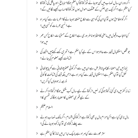
اگر دورانِ سال نصاب میں کمی ہو جائے تو زکٰوۃ کا کیا حکم ہو گا؟ نا بالغ ، اور پاگل کی زکٰوۃ کا
کیا حکم ہے؟ اگر ایک ہی جنس کے مختلف اموال ہوں تو زکٰوۃ کا حساب کیسے لگائیں گے؟
اگر گواہ فاسق ہوں تو کیا ان کی گواہی سے نکاح منعقد ہو جائے گا؟ محرمات سے کیا مراد
ہے؟ نسبی محرمات کونسی ہیں؟
کیا ایجاب و قبول میں ماضی کا لفظ ہونا ضروری ہے؟ نکاح کے مستحبات، نکاح کس عمر
میں ہو؟
جو شخص استقبال قبلہ سے عاجز ہو اس کے لیے کیا حکم ہے؟ تحرّی کسے کہتے ہیں؟ قبلہ کی
شناخت کیسے معلوم کی جائے؟
نماز میں جن اعضاء کا چھپانا فرض ہے ان میں سے اگر کوئی عضو چوتھائی سے کم یا چوتھائی
کھل گیا تو کیا حکم ہے؟استقبالِ قبلہ سے کیا مراد ہے؟جس جگہ قبلہ کی شناخت کا کوئی
ذریعہ نہ ہو وہاں کیا کریں؟
زمانۂ کفر میں دی گئی زکٰوۃ ہو گی کہ نہیں؟زکٰوۃ کے لیے سال کب مکمل ہو گا؟زکٰوۃ ادا کرنے
کے لیے قمری مہینوں کا اعتبار ہو گا کہ شمسی کا؟
السلام علیکم
مالِ نامی کیا ہے؟ کیا حرام مال پر بھی زکوۃ ہے؟ زکٰوۃ کی اقسام ،اگر مالک نصاب ہونے
سے پہلے زکٰوۃ دی تو کیا زکوه ہو جائےگی؟
ستر عورت سے کیا مراد ہے باریک لباس میں نماز کا کیا حکم ہے