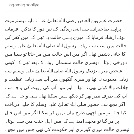
logomaqbooliya
حضرت عمروبن العاص رضی اﷲ تعالیٰ عنہ نے اپنے بسترموت
پراپنے صاحبزادے سے اپنی زندگی کے تین دور کا تذکرہ فرماتے
ہوئے ارشاد فرمایا کہ میری پہلی حالت یہ تھی کہ میں کفر کی
حالت میں سب سے زیادہ رسول اﷲ صلی اﷲ تعالیٰ علیہ وسلم
کا جانی دشمن تھا۔ اگر میں اس حالت میں مر جاتا تو یقینا میں
دوزخی ہوتا۔ دوسری حالت مسلمان ہونے کے بعد تھی کہ کوئی
شخص میرے نزدیک رسول اﷲ صلی اﷲ تعالیٰ علیہ وسلم سے
زیادہ محبوب نہ تھااور میری آنکھوں میں آپ سے زیادہ عظمت و
جلالت والا کوئی بھی نہ تھا ۔ اور میں آپ کی ہیبت کی و جہ سے
آپ کی طرف نظر بھر کر دیکھ نہیں سکتا تھا۔ یہی و جہ ہے کہ
اگر مجھ سے حضور صلی اﷲ تعالیٰ علیہ وسلم کا حلیہ دریافت
کیا جائے تو میں اچھی طرح بیان نہیں کر سکتا اگر میں اس حال
پر مر گیا تو مجھے امید ہے کہ میں اہل جنت میں سے ہوتا۔
تیسری حالت میری گورنری اور حکومت کی تھی جس میں مجھے