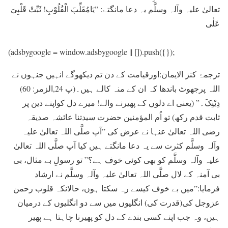
تعالیٰ علیہ وآلہ وسلَّم یہ دعا مانگتے: ”یَامُقَلِّبَ الْقُلُوْبِ! ثَبِّتْ قَلْبِیَ
عَلٰی
(adsbygoogle = window.adsbygoogle || []).push({});
ترجمۂ کنز الایمان:اورقیامت کے دن تم دیکھوگے انہیں جنہوں نے
اللہ پرجھوٹ باندھا کہ ان کے منہ کالے ہیں۔(پ 24,الزمر: 60)
دِیْنِکَ۔” (یعنی اے دلوں کے پھیرنے والے! میرے دل کواپنے دین پر
ثابت قدم رکھ) تو اُم المؤمنین حضرت سیدتنا عائشہ صدیقہ
رضی اللہ تعالیٰ عنہا نے عرض کی ”آپ صلَّی اللہ تعالیٰ علیہ
وآلہ وسلَّم کثرت سے یہ دعا مانگتے ہیں کیا آپ صلَّی اللہ تعالیٰ
علیہ وآلہ وسلَّم کو بھی کوئی خوف ہے؟” تو رسولِ بے مثال، بی
بی آمنہ کے لال صلَّی اللہ تعالیٰ علیہ وآلہ وسلَّم نے ارشاد
فرمایا:”میں بے خوف کیسے رہ سکتا ہوں، حالانکہ قلوب رحمن
عزوجل کی(قدرت کی) انگلیوں میں سے دو انگلیوں کے درمیان
ہیں، وہ جب اپنے کسی بندے کے دل کو پھیرنا چاہتا ہے پھیر