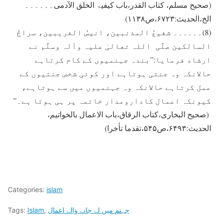
(صحیح مسلم، کتاب القدر،باب کیفیۃ الخلق الآدمی۔۔۔۔۔۔
الخ،الحدیث:۶۷۲۳،ص۱۱۳۸)
(8)۔۔۔۔۔۔ شفیعُ المذنبین، انیسُ الغریبین، سراجُ
السالکین صلَّی اللہ تعالیٰ علیہ وآلہ وسلَّم نے
ارشاد فرمایا:”بندہ جہنمیوں کے کام کرتاہے
حالانکہ وہ جنتی ہوتاہے اور کوئی شخص جنتیوں کے
عمل کرتاہے حالانکہ وہ جہنمیوں میں سے ہوتاہے،
کیونکہ اعمال کادارومدار خاتمہ پر ہی ہوتا ہے۔”
(صحیح البخاری،کتاب الرقاق،باب الاعمال بالخواتیم،
الحدیث:۶۴۹۳،ص۵۴۵،تقدما تأخرا)
Categories:
islam
جہنم میں لے جانے والے اعمال
,
Islam
Tags: