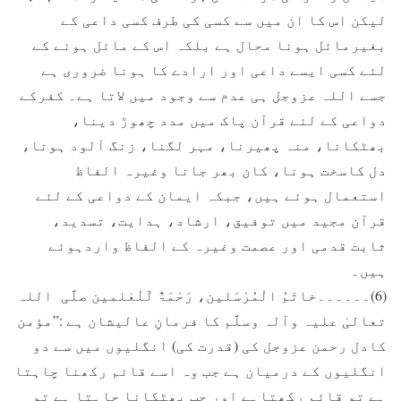
لیکن اس کا ان میں سے کسی کی طرف کسی داعی کے
بغیرمائل ہونا محال ہے بلکہ اس کے مائل ہونے کے
لئے کسی ایسے داعی اور ارادے کا ہونا ضروری ہے
جسے اللہ عزوجل ہی عدم سے وجود میں لاتا ہے۔ کفرکے
دواعی کے لئے قرآن پاک میں مدد چھوڑ دینا،
بھٹکانا، منہ پھیرنا، مہر لگنا، زنگ آلود ہونا،
دل کاسخت ہونا، کان بھر جانا وغیرہ الفاظ
استعمال ہوئے ہیں، جبکہ ایمان کے دواعی کے لئے
قرآن مجید میں توفیق، ارشاد، ہدایت، تسدید،
ثابت قدمی اور عصمت وغیرہ کے الفاظ واردہوئے
ہیں۔
(6)۔۔۔۔۔۔خاتَمُ الْمُرْسَلین، رَحْمَۃٌ لّلْعٰلمین صلَّی اللہ
تعالیٰ علیہ وآلہ وسلَّم کا فرمانِ عالیشان ہے :”مؤمن
کادل رحمن عزوجل کی (قدرت کی) انگلیوں میں سے دو
انگلیوں کے درمیان ہے جب وہ اسے قائم رکھنا چاہتا
ہے تو قائم رکھتاہے اور جب بھٹکانا چاہتا ہے تو