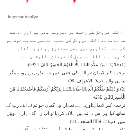
logomaqbooliya
اللہ عزوجل کی رحمت پر بھروسہ بھی ہو اور اس کے
ساتھ ساتھ اللہ عزوجل کی خفیہ تدبیر سے بے خوف ہو
کربندہ گناہوں میں بھی مستغرق ہو تو یہ گناہِ
کبیرہ ہے۔اللہ عزوجل کا فرمانِ عالیشان ہے :
(1) فَلَا یَاۡمَنُ مَکْرَ اللہِ اِلَّا الْقَوْمُ الْخٰسِرُوۡنَ ﴿٪99﴾
ترجمۂ کنزالایمان :تو اللہ کی خفی تدبیر سے نڈرنہیں ہوتے مگر
تباہی والے۔(پ9، الاعراف :99)
(2) وَ ذٰلِکُمْ ظَنُّکُمُ الَّذِیۡ ظَنَنۡتُمۡ بِرَبِّکُمْ اَرْدٰىکُمْ فَاَصْبَحْتُمۡ مِّنَ
الْخٰسِرِیۡنَ ﴿23﴾
ترجمۂ کنزالایمان:اوریہ ہے تمہارا وہ گمان جو تم نے اپنے رب کے
ساتھ کیا اور اس نے تمہیں ہلاک کردیا تو اب رہ گئے ہارے ہوؤں
میں۔(پ24، حٰمۤ السجدۃ:23)
(1)۔۔۔۔۔۔اللہ کے مَحبوب، دانائے غُیوب، مُنَزَّہٌ عَنِ الْعُیوب