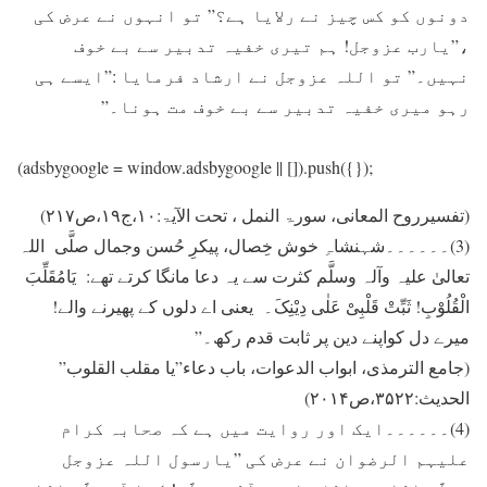
دونوں کو کس چیز نے رلایا ہے؟” تو انہوں نے عرض کی
،”یارب عزوجل! ہم تیری خفیہ تدبیر سے بے خوف
نہیں۔” تو اللہ عزوجل نے ارشاد فرمایا :”ایسے ہی
رہو میری خفیہ تدبیر سے بے خوف مت ہونا۔”
(adsbygoogle = window.adsbygoogle || []).push({});
(تفسیرروح المعانی، سورۃ النمل ، تحت الآیۃ:۱۰،ج۱۹،ص۲۱۷)
(3)۔۔۔۔۔۔شہنشاہِ خوش خِصال، پیکرِ حُسن وجمال صلَّی اللہ
تعالیٰ علیہ وآلہ وسلَّم کثرت سے یہ دعا مانگا کرتے تھے: یَامُقَلِّبَ
الْقُلُوْبِ! ثَبِّتْ قَلْبِیْ عَلٰی دِیْنِکَ۔ یعنی اے دلوں کے پھیرنے والے!
میرے دل کواپنے دین پر ثابت قدم رکھ۔”
(جامع الترمذی، ابواب الدعوات، باب دعاء”یا مقلب القلوب”
الحدیث:۳۵۲۲،ص۲۰۱۴)
(4)۔۔۔۔۔۔ایک اور روایت میں ہے کہ صحابہ کرام
علیہم الرضوان نے عرض کی ”یارسول اللہ عزوجل