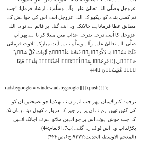
عزوجل وصلَّی اللہ تعالیٰ علیہ وآلہ وسلَّم نے ارشاد فرمایا: ”جب
تم کسی بندے کو دیکھو کہ اللہ عزوجل اسے اس کی خواہش کے
مطابق عطا فرماتاہے حالانکہ وہ اپنے گناہ پر قائم ہے تو یہ اللہ
عزوجل کا اُسے درجہ بدرجہ عذاب ميں مبتلا کر نا ہے پھر آپ
صلَّی اللہ تعالیٰ علیہ وآلہ وسلَّم نے یہ آیت مبارکہ تلاوت فرمائی:
فَلَمَّا نَسُوۡا مَا ذُکِّرُوۡا بِہٖ فَتَحْنَا عَلَیۡہِمْ اَبْوَابَ کُلِّ شَیۡءٍ ؕ
حَتّٰۤی اِذَا فَرِحُوۡا بِمَاۤ اُوۡتُوۡۤا اَخَذْنٰہُمۡ بَغْتَۃً فَاِذَا
ہُمۡ مُّبْلِسُوۡنَ ﴿44﴾
(adsbygoogle = window.adsbygoogle || []).push({});
ترجمۂ کنزالایمان :پھر جب انہو ں نے بھلادیا جو نصیحتیں ان کو
کی گئیں تھیں ہم نے ان پر ہر چیز کے دروازے کھول دیئے یہاں تک
کہ جب خوش ہوئے اس پر جو انہیں ملاتو ہم نے اچانک انہیں
پکڑلیااب وہ آس ٹو ٹے رہ گئے۔(پ7، الانعام:44)
(المعجم الاوسط، الحدیث:۹۲۷۲،ج۶،ص۴۲۲)