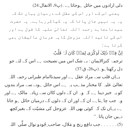
دلی ارادوں میں حائل ہوجاتاہے۔(پ9، الانفال:24)
یعنی اس کے اور اس کی عقل کے درمیان یہاں تک کہ
وہ یہ نہیں جان پاتا کہ وہ کیاکررہاہے۔ یہ حضرت
سیدنامجاہد رحمۃ اللہ تعالیٰ علیہ کا قول ہے اور
اس کی تائید اللہ عزوجل کایہ فرمانِ عالیشان بھی
کرتا ہے :
اِنَّ فِیۡ ذٰلِکَ لَذِکْرٰی لِمَنۡ کَانَ لَہٗ قَلْبٌ
ترجمۂ کنزالایمان : بے شک اس میں نصیحت ہے اس کے لئے جو
دل رکھتاہو۔(پ26، ق:37)
یہاں قلب سے مراد عقل ہے اور سیدناامام طبرانی رحمۃ اللہ
تعالیٰ علیہ کا مختار مذہب یہ ہے اس حائل ہونے سے مراد بندوں
کو یہ خبر دینا ہے کہ وہ ان کے دلوں کاان سے زیادہ مالک ہے اور
وہ جب چاہتاہے ان کے اور ان کے دلوں کے درمیان حائل ہو جاتا
ہے یہاں تک کہ کوئی بھی اللہ عزوجل کی مشیّت کے بغیرکچھ
نہیں جان پاتا۔”
(5)۔۔۔۔۔۔جب دافِعِ رنج و مَلال، صاحب ِجُودو نوال صلَّی اللہ