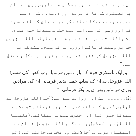
یعنی وہ نجات اور ہر بھلائی سے مایوس ہیں اور ان
پر نعمتوں کی بارش ہونے اور دوسروں کی ان سے
محرومی سے دھوکا کھانے کی وجہ سے ان کے لئے حسرت،
غم اور رسوائی ہے۔اسی لئے حضرت سیدنا حسن بصری
رضی اللہ تعالیٰ عنہ نے ارشاد فرمایا: ”اللہ عزوجل
جس پر وسعت فرمائے اوروہ یہ نہ سمجھ سکے کہ یہ
اللہ عزوجل کی خفیہ تدبیر ہے، تو وہ بالکل بے عقل
ہے۔”
اورایک ناشکری قوم کے بارے میں فرمایا:”رب کعبہ کی قسم!
اللہ عزوجل نے ان کے ساتھ خفیہ تدبیر فرمائی ان کی مرادیں
پوری فرمائیں پھر ان پر پکڑ فرمائی۔”
(2)۔۔۔۔۔۔ایک اور روایت میں ہے :”جب اللہ عزوجل نے
ابلیس لعین کے ساتھ خفیہ تدبیر فرمائی تو حضرت
سیدنا جبرائیل اور حضرت سیدنا میکائیل (علیہما
الصلوٰۃ و السلام)رونے لگے، اللہ عزوجل نے ان سے
استفسار فرمایا(حالانکہ وہ بخوبی جانتا تھا) تم