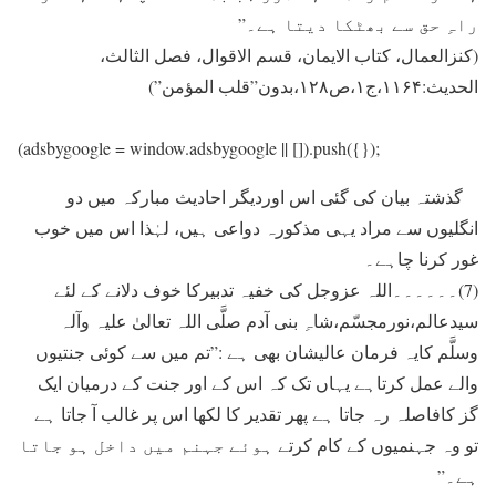
راہِ حق سے بھٹکا دیتا ہے۔”
(کنزالعمال، کتاب الایمان، قسم الاقوال، فصل الثالث،
الحدیث:۱۱۶۴،ج۱،ص۱۲۸،بدون”قلب المؤمن”)
(adsbygoogle = window.adsbygoogle || []).push({});
گذشتہ بیان کی گئی اس اوردیگر احادیث مبارکہ میں دو
انگلیوں سے مراد یہی مذکورہ دواعی ہیں، لہٰذا اس میں خوب
غور کرنا چاہے۔
(7)۔۔۔۔۔۔اللہ عزوجل کی خفیہ تدبیرکا خوف دلانے کے لئے
سیدعالم،نورمجسّم،شاہِ بنی آدم صلَّی اللہ تعالیٰ علیہ وآلہ
وسلَّم کایہ فرمان عالیشان بھی ہے :”تم میں سے کوئی جنتیوں
والے عمل کرتاہے یہاں تک کہ اس کے اور جنت کے درمیان ایک
گز کافاصلہ رہ جاتا ہے پھر تقدیر کا لکھا اس پر غالب آ جاتا ہے
تو وہ جہنمیوں کے کام کرتے ہوئے جہنم میں داخل ہو جاتا
ہے۔”