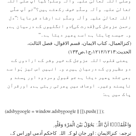
وصلَّی اللہ تعالیٰ علیہ وآلہ وسلَّم! کیا آپ صلَّی اللہ
تعالیٰ علیہ وآلہ وسلَّم خوف رکھتے ہیں؟”تو آپ صلَّی
اللہ تعالیٰ علیہ وآلہ وسلَّم نے ارشاد فرمایا :”دل
رحمن عزوجل کی (قدرت کی)دو انگلیوں کے درمیان ہے،
وہ جیسے چاہتا ہے اسے پھیر دیتا ہے۔”
(کنزالعمال، کتاب الایمان، قسم الاقوال، فصل الثالث،
الحدیث:۱۲۱۲/۱۲۱۳،ج۱،ص۱۳۳)
یعنی قلوب اللہ عزوجل کے خیر وشر کے ارادوں کے
دو مظہروں کے درمیان ہیں، وہ انہیں اس تیز ہَوا سے
بھی جلد پھیر دیتا ہے جو قبول ومردود اور پسند و
ناپسند وغیرہ اوصاف میں پھرتی رہتی ہے، اورقرآن
پاک میں ہے:
(adsbygoogle = window.adsbygoogle || []).push({});
وَاعْلَمُوْۤا اَنَّ اللّٰہَ یَحُوْلُ بَیْنَ الْمَرْءِ وَقَلْبِہٖ
ترجمۂ کنزالایمان : اور جان لو کہ اللہ کاحکم آدمی اور اس کے