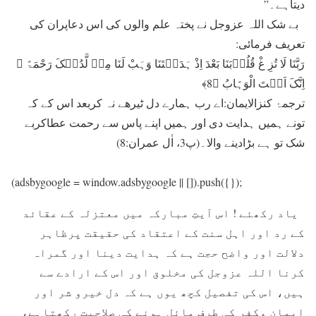
دیتاہے۔”
بے شک اللہ عزوجل نے پختہ علم والوں کی اس دعاپران کی
تعریف فرمائی:
رَبَّنَا لَا تُزِ غْ قُلُوۡبَنَا بَعْدَ اِذْ ہَدَیۡتَنَا وَہَبْ لَنَا مِنۡ لَّدُنۡکَ رَحْمَۃً ۚ
اِنَّکَ اَنۡتَ الْوَہَّابُ ﴿8﴾
ترجمۂ کنزالایمان:اے رب ہمارے دل ٹیرھے نہ کربعد اس کے کہ
تونے ہمیں ہدایت دی اور ہمیں اپنے پاس سے رحمت عطاکربے
شک تو ہے بڑادینے والا۔(پ3، اٰل عمران:8)
(adsbygoogle = window.adsbygoogle || []).push({});
یاد رکھئے ! اس آیتِ مبارکہ میں معتزلہ کے عقائد
کے رد اور اہل سنت کے اعتقاد کی حقیقت پرظاہر
دلالت اور واضح حجت ہے کہ ہدایت دینا اور گمراہ
کرنا اللہ عزوجل کی مخلوق اور اس کے ارادے سے
ہیں، اس کی تفصیل کچھ یوں ہے کہ دل خیرو شر اور
ایمان وکفر کی طرف مائل ہونے کی صلاحیت رکھتاہے،