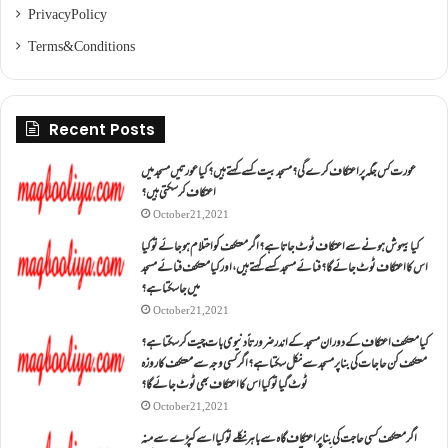
Privacy Policy
Terms & Conditions
Recent Posts
عورت کس جگہ پر اعتکاف کرے گی؟مسجد بیت کسے کہتے ہیں؟کیا عورتیں مسجد میں
اعتکاف کر سکتی ہیں؟
October 21, 2021
کیا بیہوش ہونے سے اعتکاف ٹوٹ جاتا ہے؟ اگر معتکف کو احتلام ہو جائے تو کیا
اس کا اعتکاف ٹوٹ جائے گا؟فنائے مسجد کسے کہتے ہیں ، اور کیا معتکف فنائے مسجد
میں جا سکتا ہے؟
October 21, 2021
کیا معتکف اعتکاف کے دوران مسجد کے اندر ضرورتاً دنیوی بات چیت کر سکتا ہے؟
معتکف کن حاجات کی بنا پر مسجد سے نکل سکتا ہے؟ اگر کسی وجہ سے معتکف کا روزہ
ٹوٹ گیا تو کیا اس کا اعتکاف بھی ٹوٹ جائے گا؟
October 21, 2021
اگر معتکف کسی حاجت کی بنا پر اعتکاف گاہ سے باہر نکلے تو کیا اسے کپڑے سے منہ