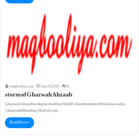
maqbooliya.com
June 24, 2019
26
storm of Ghazwah Ahzaab
Ghazwah Ahzaab took place in 4th or 5th AH. Another name of this Ghazwah is
‘Ghazwah Khandaq’ (the holy war…
Read More »