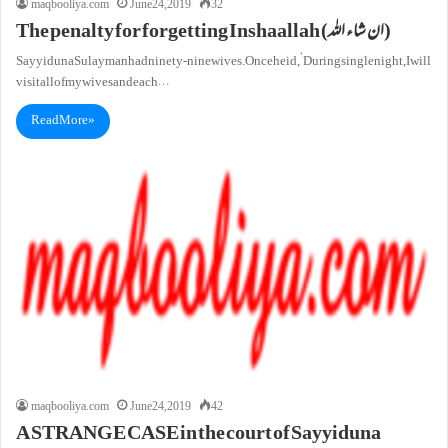
maqbooliya.com
June 24, 2019
32
The penalty for forgetting Inshaallah (ان شاء اللہ)
Sayyiduna Sulayman had ninety-nine wives. Once he id, ‘During single night, I will
visit all of my wives and each…
Read More »
maqbooliya.com
June 24, 2019
42
A STRANGE CASE in the court of Sayyiduna