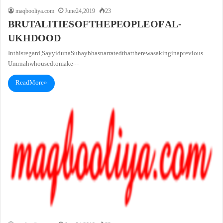
maqbooliya.com
June 24, 2019
23
BRUTALITIES OF THE PEOPLE OF AL-
UKHDOOD
In this regard, Sayyiduna Suhayb has narrated that there was a king in a previous
Umrnah who used to make…
Read More »