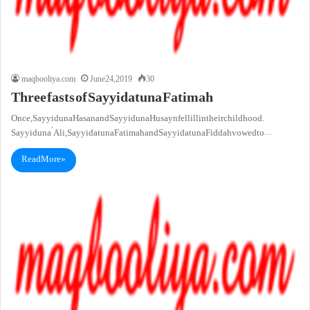
maqbooliya.com
June 24, 2019
30
Three fasts of Sayyidatuna Fatimah
Once, Sayyiduna Hasan and Sayyiduna Husayn fell ill in their childhood.
Sayyiduna ‘Ali, Sayyidatuna Fatimah and Sayyidatuna Fiddah vowed to…
Read More »