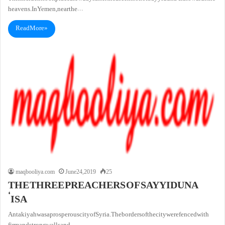
heavens. In Yemen, near the…
Read More »
maqbooliya.com
June 24, 2019
25
THE THREE PREACHERS OF SAYYIDUNA
‘ISA
Antakiyah was a prosperous city of Syria. The borders of the city were fenced with