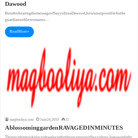
Dawood
But after hearing the message of Sayyiduna Dawood , how was it possible for the
guardians of the woman to…
Read More »
maqbooliya.com
June 24, 2019
33
A blossoming garden RAVAGED IN MINUTES
This incident took place a few days after the ascension of Sayyiduna ‘Isa towards the