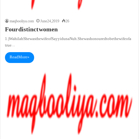
maqbooliya.com
June 24, 2019
26
Four distinct women
1.) Wahilah She was the wife of Sayyiduna Nuh . She was honoured to be the wife of a
true…
Read More »