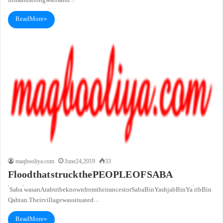
firm and strong walls and…
Read More »
maqbooliya.com
June 24, 2019
33
Flood that struck the PEOPLE OF SABA
‘Saba’ was an Arab tribe known from their ancestor Saba Bin Yashjab Bin Ya’rib Bin
Qahtan. Their village was situated…
Read More »