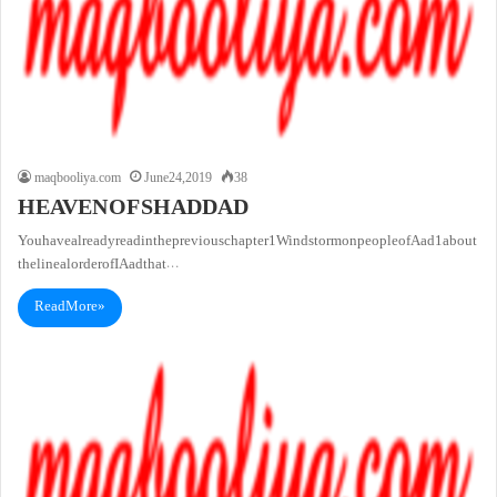
maqbooliya.com
June 24, 2019
38
HEAVEN OF SHADDAD
You have already read in the previous chapter 1Windstorm on people of Aad1 about
the lineal order of I Aad that…
Read More »