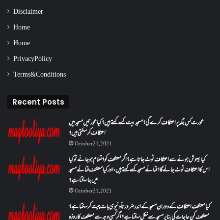
Disclaimer
Home
Home
Privacy Policy
Terms & Conditions
Recent Posts
عورت کس جگہ پر اعتکاف کرے گی؟مسجد بیت کسے کہتے ہیں؟کیا عورتیں مسجد میں
اعتکاف کر سکتی ہیں؟
October 21, 2021
کیا بیہوش ہونے سے اعتکاف ٹوٹ جاتا ہے؟ اگر معتکف کو احتلام ہو جائے تو کیا
اس کا اعتکاف ٹوٹ جائے گا؟فنائے مسجد کسے کہتے ہیں ، اور کیا معتکف فنائے مسجد
میں جا سکتا ہے؟
October 21, 2021
کیا معتکف اعتکاف کے دوران مسجد کے اندر ضرورتاً دنیوی بات چیت کر سکتا ہے؟
معتکف کن حاجات کی بنا پر مسجد سے نکل سکتا ہے؟ اگر کسی وجہ سے معتکف کا روزہ