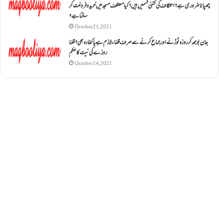
چھپانا ضروری ہے؟اعتکاف کی کتنی قسمیں ہیں؟کیا معتکف مسجد میں خرید و فروخت کر
سکتا ہے؟
October 21, 2021
جان بوجھ کر روزہ ٹوڑنے اور جماع کرنے سے صرف قضاء لازم ہے یا کفارہ بھی؟ قضا
روزے کی نیت کا حکم
October 14, 2021