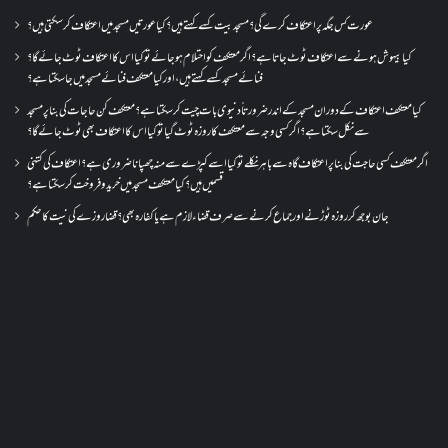
عورت کس جگہ پر اعتکاف کرے گی؟مسجد بیت کسے کہتے ہیں؟کیا عورتیں مسجد میں اعتکاف کر سکتی ہیں؟
کیا بیہوش ہونے سے اعتکاف ٹوٹ جاتا ہے؟ اگر معتکف کو احتلام ہو جائے تو کیا اس کا اعتکاف ٹوٹ جائے گا؟
فنائے مسجد کسے کہتے ہیں ، اور کیا معتکف فنائے مسجد میں جا سکتا ہے؟
کیا معتکف اعتکاف کے دوران مسجد کے اندر ضرورتاً دنیوی بات چیت کر سکتا ہے؟معتکف کن حاجات کی بنا پر مسجد
سے نکل سکتا ہے؟ اگر کسی وجہ سے معتکف کا روزہ ٹوٹ گیا تو کیا اس کا اعتکاف بھی ٹوٹ جائے گا؟
اگر معتکف کسی حاجت کی بنا پر اعتکاف گاہ سے باہر نکلے تو کیا اسے کپڑے سے منہ چھپانا ضروری ہے؟اعتکاف کی کتنی
قسمیں ہیں؟کیا معتکف مسجد میں خرید و فروخت کر سکتا ہے؟
جان بوجھ کر روزہ ٹوڑنے اور جماع کرنے سے صرف قضاء لازم ہے یا کفارہ بھی؟ قضا روزے کی نیت کا حکم