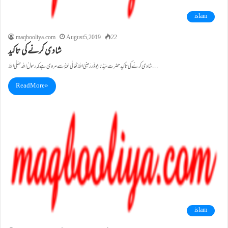
islam
maqbooliya.com
August 5, 2019
22
شادی کرنے کی تاکید
شادی کرنے کی تاکید حضرت سَیِّدُنا ابو ذَر رَضِیَ اللہُ تَعَالٰی عَنْہُ سے مروی ہے کہ رسولُ اللہ صَلَّی اللہُ…
Read More »
islam