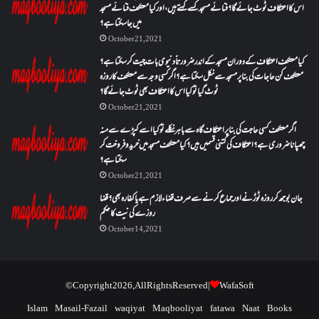
اس کا اعتکاف ٹوٹ جائے گا؟فنائے مسجد کسے کہتے ہیں ، اور کیا معتکف فنائے مسجد
میں جا سکتا ہے؟
October 21, 2021
کیا معتکف اعتکاف کے دوران مسجد کے اندر ضرورتاً دنیوی بات چیت کر سکتا ہے؟
معتکف کن حاجات کی بنا پر مسجد سے نکل سکتا ہے؟ اگر کسی وجہ سے معتکف کا روزہ
ٹوٹ گیا تو کیا اس کا اعتکاف بھی ٹوٹ جائے گا؟
October 21, 2021
اگر معتکف کسی حاجت کی بنا پر اعتکاف گاہ سے باہر نکلے تو کیا اسے کپڑے سے منہ
چھپانا ضروری ہے؟اعتکاف کی کتنی قسمیں ہیں؟کیا معتکف مسجد میں خرید و فروخت کر
سکتا ہے؟
October 21, 2021
جان بوجھ کر روزہ ٹوڑنے اور جماع کرنے سے صرف قضاء لازم ہے یا کفارہ بھی؟ قضا
روزے کی نیت کا حکم
October 14, 2021
© Copyright 2026, All Rights Reserved |
WafaSoft
Islam
Masail-Fazail
waqiyat
Maqbooliyat
fatawa
Naat
Books