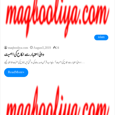
islam
maqbooliya.com
August 5, 2019
24
دینی اعتبار سے نکاح کی اہمیت
دینی اعتبار سے نکاح کی اہمیت آئیے اب قرآن و حدیث کی روشنی میں نکاح کی اہمیَّت مُلاحَظہ کیجئے : …
Read More »