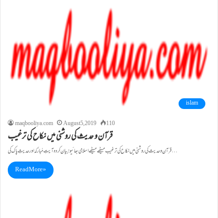
islam
maqbooliya.com
August 5, 2019
110
قرآن و حدیث کی روشنی میں نکاح کی ترغیب
قرآن و حدیث کی روشنی میں نکاح کی ترغیب میٹھے میٹھے اسلامی بھائیو!بیان کردہ آیتِ مُبارَکہ اور حدیثِ پاک کی…
Read More »