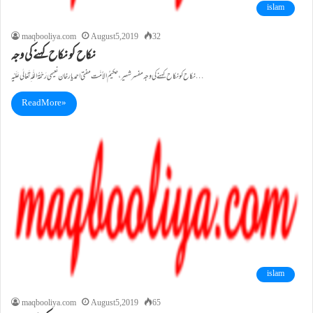
islam
maqbooliya.com
August 5, 2019
32
نکاح کو نکاح کہنے کی وجہ
نکاح کو نکاح کہنے کی وجہ مفسر شہیر ، حکیمُ الاُمَّت مفتی احمد یار خان نعیمی رَحْمَۃُ اللّٰہ ِتَعَالٰی عَلَیْہ…
Read More »
islam
maqbooliya.com
August 5, 2019
65