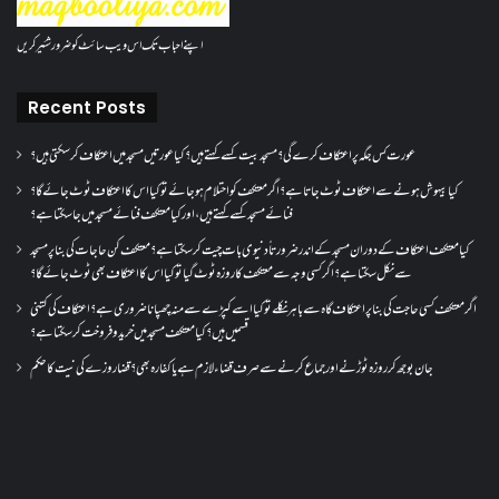
اپنے احباب تک اس ویب سائٹ کو ضرور شئیر کریں
Recent Posts
عورت کس جگہ پر اعتکاف کرے گی؟مسجد بیت کسے کہتے ہیں؟کیا عورتیں مسجد میں اعتکاف کر سکتی ہیں؟
کیا بیہوش ہونے سے اعتکاف ٹوٹ جاتا ہے؟ اگر معتکف کو احتلام ہو جائے تو کیا اس کا اعتکاف ٹوٹ جائے گا؟
فنائے مسجد کسے کہتے ہیں ، اور کیا معتکف فنائے مسجد میں جا سکتا ہے؟
کیا معتکف اعتکاف کے دوران مسجد کے اندر ضرورتاً دنیوی بات چیت کر سکتا ہے؟معتکف کن حاجات کی بنا پر مسجد
سے نکل سکتا ہے؟ اگر کسی وجہ سے معتکف کا روزہ ٹوٹ گیا تو کیا اس کا اعتکاف بھی ٹوٹ جائے گا؟
اگر معتکف کسی حاجت کی بنا پر اعتکاف گاہ سے باہر نکلے تو کیا اسے کپڑے سے منہ چھپانا ضروری ہے؟اعتکاف کی کتنی
قسمیں ہیں؟کیا معتکف مسجد میں خرید و فروخت کر سکتا ہے؟
جان بوجھ کر روزہ ٹوڑنے اور جماع کرنے سے صرف قضاء لازم ہے یا کفارہ بھی؟ قضا روزے کی نیت کا حکم