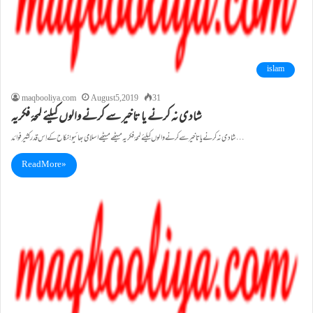
islam
maqbooliya.com
August 5, 2019
31
شادی نہ کرنے یا تاخیر سے کرنے والوں کیلئے لمحۂ فکریہ
شادی نہ کرنے یا تاخیر سے کرنے والوں کیلئے لمحۂ فکریہ میٹھے میٹھے اسلامی بھائیو!نکاح کے اِس قدر کثیر فوائد…
Read More »