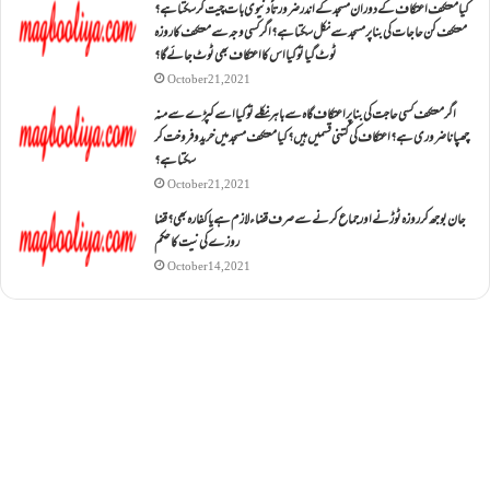
کیا معتکف اعتکاف کے دوران مسجد کے اندر ضرورتاً دنیوی بات چیت کر سکتا ہے؟
معتکف کن حاجات کی بنا پر مسجد سے نکل سکتا ہے؟ اگر کسی وجہ سے معتکف کا روزہ
ٹوٹ گیا تو کیا اس کا اعتکاف بھی ٹوٹ جائے گا؟
October 21, 2021
اگر معتکف کسی حاجت کی بنا پر اعتکاف گاہ سے باہر نکلے تو کیا اسے کپڑے سے منہ
چھپانا ضروری ہے؟اعتکاف کی کتنی قسمیں ہیں؟کیا معتکف مسجد میں خرید و فروخت کر
سکتا ہے؟
October 21, 2021
جان بوجھ کر روزہ ٹوڑنے اور جماع کرنے سے صرف قضاء لازم ہے یا کفارہ بھی؟ قضا
روزے کی نیت کا حکم
October 14, 2021