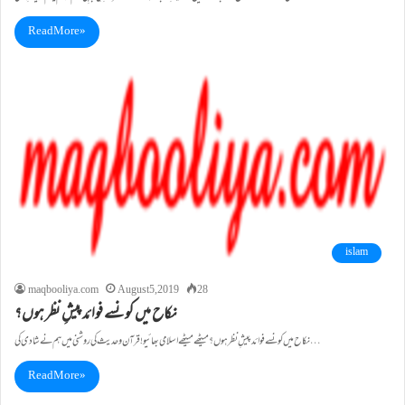
Read More »
islam
maqbooliya.com
August 5, 2019
28
نکاح میں کونسے فوائد پیشِ نظر ہوں؟
نکاح میں کونسے فوائد پیشِ نظر ہوں؟ میٹھے میٹھے اسلامی بھائیو!قرآن و حدیث کی روشنی میں ہم نے شادی کی…
Read More »