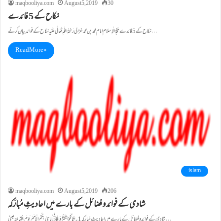
maqbooliya.com
August 5, 2019
30
نکاح کے 5 فائدے
نکاح کے 5 فائدے حُجَّۃُ الْاِسلام امام محمد بن محمد غزالی رَحْمَۃُ اللّٰہ ِتَعَالٰی عَلَیْہ نکاح کے فوائد بیان کرتے…
Read More »
islam
maqbooliya.com
August 5, 2019
206
شادی کے فوائد و فضائل کے بارے میں احادیثِ مُبارَکہ
شادی کے فوائد و فضائل کے بارے میں احادیثِ مُبارَکہ 1۔ تَنَاکَحُوْا تَکْثُرُوْا فَاِنِّیْ اُبَاہِیْ بِکُمُ الْاُمَمَ یَوْمَ الْقِیَامَۃِ یعنی…