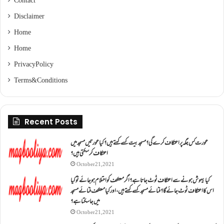
Contact
Disclaimer
Home
Home
Privacy Policy
Terms & Conditions
Recent Posts
عورت کس جگہ پر اعتکاف کرے گی؟مسجد بیت کسے کہتے ہیں؟کیا عورتیں مسجد میں
اعتکاف کر سکتی ہیں؟
October 21, 2021
کیا بیہوش ہونے سے اعتکاف ٹوٹ جاتا ہے؟ اگر معتکف کو احتلام ہو جائے تو کیا
اس کا اعتکاف ٹوٹ جائے گا؟فنائے مسجد کسے کہتے ہیں ، اور کیا معتکف فنائے مسجد
میں جا سکتا ہے؟
October 21, 2021