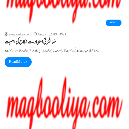
islam
maqbooliya.com
August 5, 2019
21
مُعاشَرَتی اعتبار سے نکاح کی اہمیت
مُعاشَرَتی اعتبار سے نکاح کی اہمیت نکاح صرف مذہبی طورپر ہی نہیں بلکہ مُعاشَرَتی طور پر بھی انتہائی اہمیَّت کا…
Read More »