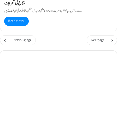
نکاح کی تعریف
صَدْرُ الشَّریعہ ، بدرُ الطَّریقہ حضرت علّامہ مولانا مفتی محمد اَمجد علی اعظمی رَحْمَۃُ اللّٰہ ِ تَعَالٰی عَلَیْہ فرماتے ہیں…
Read More »
Previous page
Next page