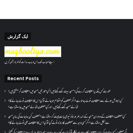
ایک گزارش
اپنے احباب تک اس ویب سائٹ کو ضرور شئیر کریں
Recent Posts
عورت کس جگہ پر اعتکاف کرے گی؟مسجد بیت کسے کہتے ہیں؟کیا عورتیں مسجد میں اعتکاف کر سکتی ہیں؟
کیا بیہوش ہونے سے اعتکاف ٹوٹ جاتا ہے؟ اگر معتکف کو احتلام ہو جائے تو کیا اس کا اعتکاف ٹوٹ جائے گا؟
فنائے مسجد کسے کہتے ہیں ، اور کیا معتکف فنائے مسجد میں جا سکتا ہے؟
کیا معتکف اعتکاف کے دوران مسجد کے اندر ضرورتاً دنیوی بات چیت کر سکتا ہے؟معتکف کن حاجات کی بنا پر مسجد
سے نکل سکتا ہے؟ اگر کسی وجہ سے معتکف کا روزہ ٹوٹ گیا تو کیا اس کا اعتکاف بھی ٹوٹ جائے گا؟
اگر معتکف کسی حاجت کی بنا پر اعتکاف گاہ سے باہر نکلے تو کیا اسے کپڑے سے منہ چھپانا ضروری ہے؟اعتکاف کی کتنی