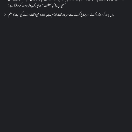
قسمیں ہیں؟کیا معتکف مسجد میں خرید و فروخت کر سکتا ہے؟
جان بوجھ کر روزہ ٹوڑنے اور جماع کرنے سے صرف قضاء لازم ہے یا کفارہ بھی؟ قضا روزے کی نیت کا حکم