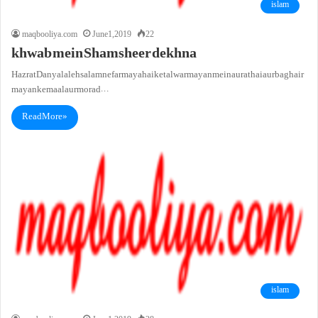
islam
maqbooliya.com
June 1, 2019
22
khwab mein Shamsheer dekhna
Hazrat Danyal aleh salam ne farmaya hai ke talwar mayan mein aurat hai aur baghair
mayan ke maal aur morad…
Read More »
islam