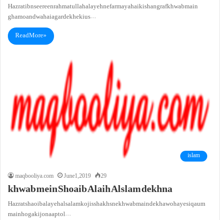
Hazrat ibn seereen rahmatullah alayeh ne farmaya hai ki shangraf khwab main
gham o andwa hai agar dekhe ki us…
Read More »
islam
maqbooliya.com
June 1, 2019
29
khwab mein Shoaib Alaih Alslam dekhna
Hazrat shaoib alayeh alsalam ko jis shakhs ne khwab main dekha woh ayesi qaum
main hoga ki jo naap tol…