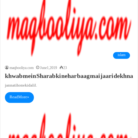
islam
maqbooliya.com
June 1, 2019
23
khwab mein Sharab ki nehar baag mai jaari dekhna
jannati hone ki dalil.
Read More »