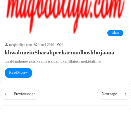
islam
maqbooliya.com
June 1, 2019
23
khwab mein Sharab pee kar madhosh ho jaana
maaldaar honeya kisi kaum ka sardar hokar jillat uthane ki dalil hai.
Read More »
Previous page
Next page