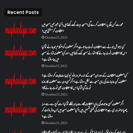
Recent Posts
عورت کس جگہ پر اعتکاف کرے گی؟مسجد بیت کسے کہتے ہیں؟کیا عورتیں مسجد میں
اعتکاف کر سکتی ہیں؟
October 21, 2021
کیا بیہوش ہونے سے اعتکاف ٹوٹ جاتا ہے؟ اگر معتکف کو احتلام ہو جائے تو کیا
اس کا اعتکاف ٹوٹ جائے گا؟فنائے مسجد کسے کہتے ہیں ، اور کیا معتکف فنائے مسجد
میں جا سکتا ہے؟
October 21, 2021
کیا معتکف اعتکاف کے دوران مسجد کے اندر ضرورتاً دنیوی بات چیت کر سکتا ہے؟
معتکف کن حاجات کی بنا پر مسجد سے نکل سکتا ہے؟ اگر کسی وجہ سے معتکف کا روزہ
ٹوٹ گیا تو کیا اس کا اعتکاف بھی ٹوٹ جائے گا؟
October 21, 2021
اگر معتکف کسی حاجت کی بنا پر اعتکاف گاہ سے باہر نکلے تو کیا اسے کپڑے سے منہ
چھپانا ضروری ہے؟اعتکاف کی کتنی قسمیں ہیں؟کیا معتکف مسجد میں خرید و فروخت کر
سکتا ہے؟
October 21, 2021