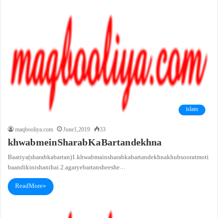
islam
maqbooliya.com
June 1, 2019
33
khwab mein Sharab Ka Bartan dekhna
Baatiya (sharab ka bartan)1. khwab main sharab ka bartan dekhna khubsoorat moti
baandi ki nishani hai.2. agar ye bartan sheeshe…
Read More »