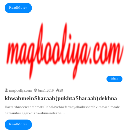
Read More »
islam
maqbooliya.com
June 1, 2019
29
khwab mein Sharaab (pukhta Sharaab) dekhna
Hazrat ibn seereen rahmatullah alayeh ne farmaya hai ki sharab ki taaweel maale
haraam hai. agar koi khwab main dekhe…
Read More »