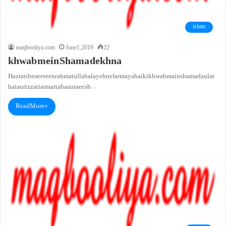
islam
maqbooliya.com
June 1, 2019
22
khwab mein Shama dekhna
Hazrat ibn seereen rahmatullah alayeh ne farmaya hai ki khwab main shama daulat
hai aur izzat iar martaba aur aeesh…
Read More »