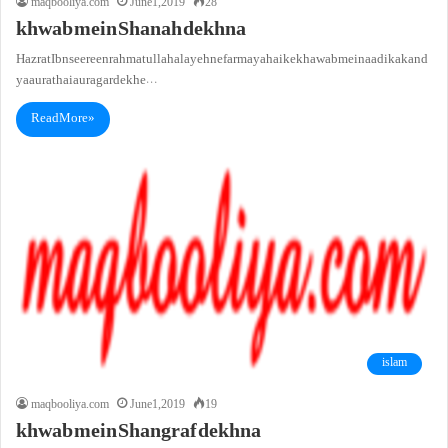
maqbooliya.com
June 1, 2019
28
khwab mein Shanah dekhna
Hazrat Ibn seereen rahmatullah alayeh ne farmaya hai ke khawab mein aadi ka kand
ya aurat hai aur agar dekhe…
Read More »
islam
maqbooliya.com
June 1, 2019
19
khwab mein Shangraf dekhna