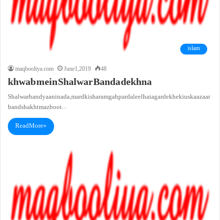
islam
maqbooliya.com
June 1, 2019
48
khwab mein Shalwar Banda dekhna
Shalwar band yaani nada, mard ki sharam gah par daleel hai agar dekhe ki us ka azaar
band shakht mazboot…
Read More »