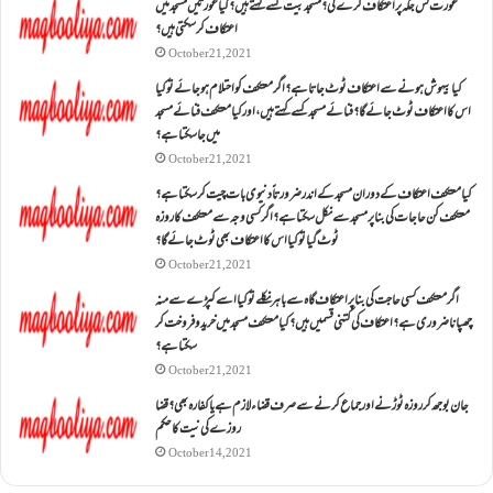
عورت کس جگہ پر اعتکاف کرے گی؟مسجد بیت کسے کہتے ہیں؟کیا عورتیں مسجد میں
اعتکاف کر سکتی ہیں؟
October 21, 2021
کیا بیہوش ہونے سے اعتکاف ٹوٹ جاتا ہے؟ اگر معتکف کو احتلام ہو جائے تو کیا
اس کا اعتکاف ٹوٹ جائے گا؟فنائے مسجد کسے کہتے ہیں ، اور کیا معتکف فنائے مسجد
میں جا سکتا ہے؟
October 21, 2021
کیا معتکف اعتکاف کے دوران مسجد کے اندر ضرورتاً دنیوی بات چیت کر سکتا ہے؟
معتکف کن حاجات کی بنا پر مسجد سے نکل سکتا ہے؟ اگر کسی وجہ سے معتکف کا روزہ
ٹوٹ گیا تو کیا اس کا اعتکاف بھی ٹوٹ جائے گا؟
October 21, 2021
اگر معتکف کسی حاجت کی بنا پر اعتکاف گاہ سے باہر نکلے تو کیا اسے کپڑے سے منہ
چھپانا ضروری ہے؟اعتکاف کی کتنی قسمیں ہیں؟کیا معتکف مسجد میں خرید و فروخت کر
سکتا ہے؟
October 21, 2021
جان بوجھ کر روزہ ٹوڑنے اور جماع کرنے سے صرف قضاء لازم ہے یا کفارہ بھی؟ قضا
روزے کی نیت کا حکم
October 14, 2021