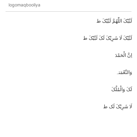
logomaqbooliya
لَبَّیْکَ اللّٰھُمَّ لَبَّیْکَ ط
لَبَّیْکَ لَا شَرِیْکَ لَکَ لَبَّیْکَ ط
اِنَّ الْحَمْدَ
وَالنِّعْمَتہ
لَکَ وَالْمُلْکَ
لَا شَرِیْکَ لَک ط