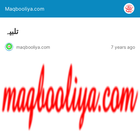
Maqbooliya.com
تلبیہ
maqbooliya.com
7 years ago