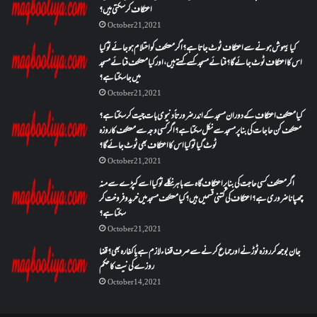
اعتکاف کر سکتی ہیں؟
October 21, 2021
کیا بیہوش ہونے سے اعتکاف ٹوٹ جاتا ہے؟ اگر معتکف کو احتلام ہو جائے تو کیا
اس کا اعتکاف ٹوٹ جائے گا؟فنائے مسجد کسے کہتے ہیں ، اور کیا معتکف فنائے مسجد
میں جا سکتا ہے؟
October 21, 2021
کیا معتکف اعتکاف کے دوران مسجد کے اندر ضرورتاً دنیوی بات چیت کر سکتا ہے؟
معتکف کن حاجات کی بنا پر مسجد سے نکل سکتا ہے؟ اگر کسی وجہ سے معتکف کا روزہ
ٹوٹ گیا تو کیا اس کا اعتکاف بھی ٹوٹ جائے گا؟
October 21, 2021
اگر معتکف کسی حاجت کی بنا پر اعتکاف گاہ سے باہر نکلے تو کیا اسے کپڑے سے منہ
چھپانا ضروری ہے؟اعتکاف کی کتنی قسمیں ہیں؟کیا معتکف مسجد میں خرید و فروخت کر
سکتا ہے؟
October 21, 2021
جان بوجھ کر روزہ ٹوڑنے اور جماع کرنے سے صرف قضاء لازم ہے یا کفارہ بھی؟ قضا
روزے کی نیت کا حکم
October 14, 2021