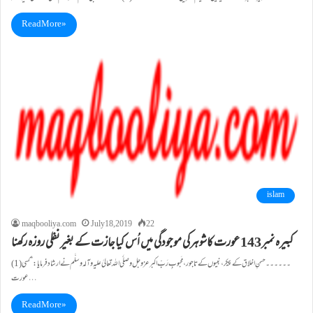
Read More »
islam
maqbooliya.com
July 18, 2019
22
کبيرہ نمبر143 عورت کاشوہرکی موجودگی میں اُس کیاجازت کے بغیرنفلی روزہ رکھنا
(1)۔۔۔۔۔۔حسنِ اخلاق کے پیکر،نبیوں کے تاجور، مَحبوبِ رَبِّ اکبر عزوجل وصلَّی اللہ تعالیٰ علیہ وآلہ وسلَّم نے ارشاد فرمایا:”کسی
عورت…
Read More »