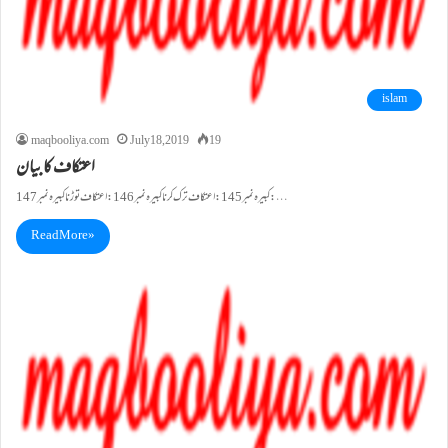
islam
maqbooliya.com
July 18, 2019
19
اعتکاف کا بیان
کبيرہ نمبر145: اعتکاف ترک کرنا کبيرہ نمبر146: اعتکاف توڑنا کبيرہ نمبر147: …
Read More »