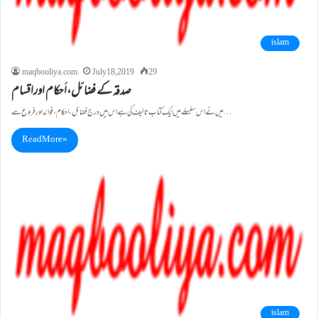
islam
maqbooliya.com
July 18, 2019
29
صدقہ کے فضائل،اَحکام اوراقسام
ميں نے اس سلسلے ميں ايک کتاب تاليف کی ہے اس ميں درج فضائل، احکام، فوائد اور فروع سے…
Read More »
islam