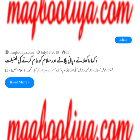
islam
maqbooliya.com
July 18, 2019
61
کھاناکھلانے،پانی پلانے اور سلام کو عام کرنے کی فضیلت:
(37)۔۔۔۔۔۔شہنشاہِ خوش خِصال، پیکرِ حُسن وجمال صلَّی اللہ تعالیٰ علیہ وآلہ وسلَّم سے دریافت کیا گیا :”کون سا اسلام افضل…
Read More »