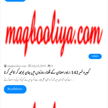
islam
maqbooliya.com
July 18, 2019
31
کبيرہ نمبر142: ماہِ رمضان کے قَضاء روزوں میں جان بوجھ کر تاخیر کرنا
اسے کبيرہ گناہوں ميں شمار کرنا بھی بالکل ظاہر ہے اگرچہ ميں نے کسی کو اس کی صراحت کرتے…
Read More »