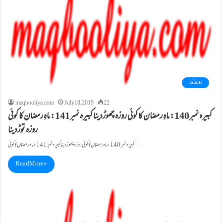
islam
maqbooliya.com
July 18, 2019
22
کبيرہ نمبر140: ماہِ رمضان کا کوئی روزہ چھوڑدينا کبيرہ نمبر141: ماہِ رمضان کا کوئی
روزہ توڑدینا
کبيرہ نمبر140: ماہِ رمضان کا کوئی روزہ چھوڑدينا کبيرہ نمبر141: ماہِ رمضان کا کوئی…
Read More »