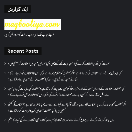
ایک گزارش
اپنے احباب تک اس ویب سائٹ کو ضرور شئیر کریں
Recent Posts
عورت کس جگہ پر اعتکاف کرے گی؟مسجد بیت کسے کہتے ہیں؟کیا عورتیں مسجد میں اعتکاف کر سکتی ہیں؟
کیا بیہوش ہونے سے اعتکاف ٹوٹ جاتا ہے؟ اگر معتکف کو احتلام ہو جائے تو کیا اس کا اعتکاف ٹوٹ جائے گا؟
فنائے مسجد کسے کہتے ہیں ، اور کیا معتکف فنائے مسجد میں جا سکتا ہے؟
کیا معتکف اعتکاف کے دوران مسجد کے اندر ضرورتاً دنیوی بات چیت کر سکتا ہے؟معتکف کن حاجات کی بنا پر مسجد
سے نکل سکتا ہے؟ اگر کسی وجہ سے معتکف کا روزہ ٹوٹ گیا تو کیا اس کا اعتکاف بھی ٹوٹ جائے گا؟
اگر معتکف کسی حاجت کی بنا پر اعتکاف گاہ سے باہر نکلے تو کیا اسے کپڑے سے منہ چھپانا ضروری ہے؟اعتکاف کی کتنی
قسمیں ہیں؟کیا معتکف مسجد میں خرید و فروخت کر سکتا ہے؟
جان بوجھ کر روزہ ٹوڑنے اور جماع کرنے سے صرف قضاء لازم ہے یا کفارہ بھی؟ قضا روزے کی نیت کا حکم