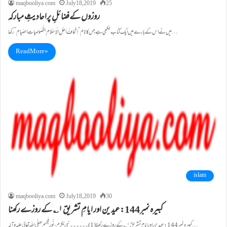
maqbooliya.com
July 18, 2019
25
روزوں کےفضائلِ پراحادیثِ مبارکہ
ميں نے اس کے بارے ميں ايک کتاب لکھی ہے جس کا نام”اِتِّحَافُ اَھْلِ الْاِسْلَامِ بِخُصُوْصِياتِ الصِّيامِ” رکھا…
Read More »
islam
maqbooliya.com
July 18, 2019
30
کبيرہ نمبر144: عيد ين اور ايامِ تشريق ۱؎ کے روزے رکھنا
کبيرہ نمبر144: عيد ين اور ايامِ تشريق ۱؎ کے روزے رکھنا (1)۔۔۔۔۔۔نبی مُکَرَّم،نُورِ مُجسَّم صلَّی اللہ تعالیٰ علیہ وآلہ…