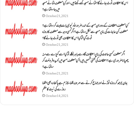
اس کا اعتکاف ٹوٹ جائے گا؟فنائے مسجد کسے کہتے ہیں ، اور کیا معتکف فنائے مسجد
میں جا سکتا ہے؟
October 21, 2021
کیا معتکف اعتکاف کے دوران مسجد کے اندر ضرورتاً دنیوی بات چیت کر سکتا ہے؟
معتکف کن حاجات کی بنا پر مسجد سے نکل سکتا ہے؟ اگر کسی وجہ سے معتکف کا روزہ
ٹوٹ گیا تو کیا اس کا اعتکاف بھی ٹوٹ جائے گا؟
October 21, 2021
اگر معتکف کسی حاجت کی بنا پر اعتکاف گاہ سے باہر نکلے تو کیا اسے کپڑے سے منہ
چھپانا ضروری ہے؟اعتکاف کی کتنی قسمیں ہیں؟کیا معتکف مسجد میں خرید و فروخت کر
سکتا ہے؟
October 21, 2021
جان بوجھ کر روزہ ٹوڑنے اور جماع کرنے سے صرف قضاء لازم ہے یا کفارہ بھی؟ قضا
روزے کی نیت کا حکم
October 14, 2021