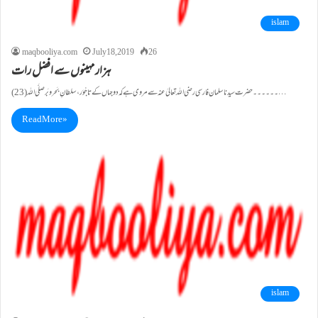
islam
maqbooliya.com
July 18, 2019
26
ہزار مہینوں سے افضل رات
(23)۔۔۔۔۔۔حضرت سیدنا سلمان فارسی رضی اللہ تعالیٰ عنہ سے مروی ہے کہ دو جہاں کے تاجْوَر، سلطانِ بَحرو بَرصلَّی اللہ…
Read More »
islam