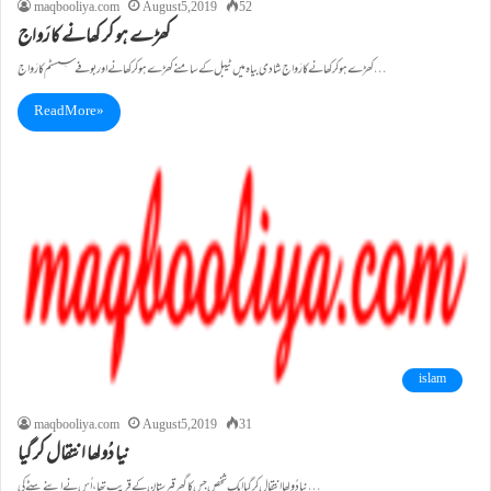
maqbooliya.com
August 5, 2019
52
کھڑے ہو کر کھانے کا رَواج
کھڑے ہو کر کھانے کا رَواج شادی بیاہ میں ٹیبل کے سامنے کھڑے ہوکر کھانے اور بوفے سِسٹم کا رَواج…
Read More »
islam
maqbooliya.com
August 5, 2019
31
نیا دُولھا انتقال کر گیا
نیا دُولھا انتقال کر گیا ایک شخص جس کا گھر قبرستان کے قریب تھا ، اُس نے اپنے بیٹے کی…