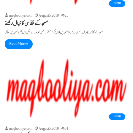
islam
maqbooliya.com
August 5, 2019
25
مسجد کے تقدُّس کا خیال رکھئے
مسجد کے تقدُّس کا خیال رکھئے یاد رکھیئے!مسجد میں نکاح کرنا مستحب عمل ضرورہے لیکن اس کیلئے مسجد میں بھاگنا…
Read More »
islam
maqbooliya.com
August 5, 2019
61