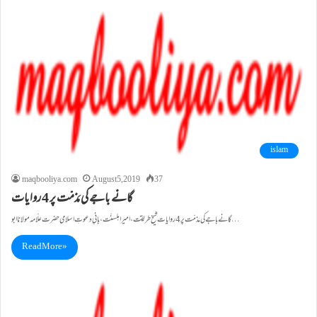
islam
maqbooliya.com
August 5, 2019
37
گانے باجے کی مَذمّت پر 4 روایات
گانے باجے کی مَذمّت پر 4 روایات شیخ طریقت ، امیر اہلسنّت ، بانیِ دعوتِ اسلامی حضرت علّامہ مولانا ابو…
Read More »