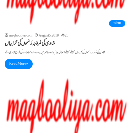
islam
maqbooliya.com
August 5, 2019
23
شادی کی مُروّجہ رَسْموں کی خرابیاں
شادی کی مُروّجہ رَسْموں کی خرابیاں میٹھے میٹھے اسلامی بھائیو! دورِ حاضر میں بہت سے معاملات کی طرح شادی کے…
Read More »