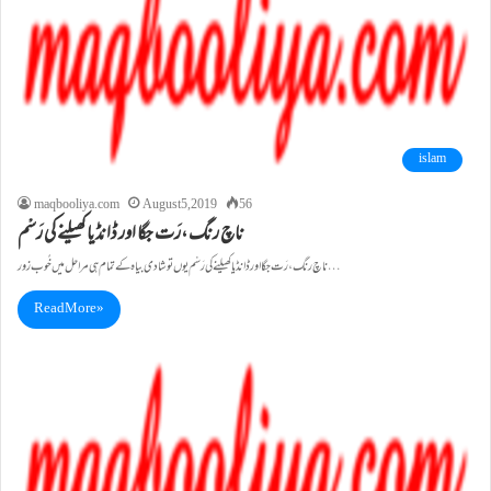
islam
maqbooliya.com
August 5, 2019
56
ناچ رنگ ،رَت جگا اور ڈانڈیا کھیلنے کی رَسْم
ناچ رنگ ،رَت جگا اور ڈانڈیا کھیلنے کی رَسْم یوں تو شادی بیاہ کے تمام ہی مراحل میں خُوب زور…
Read More »