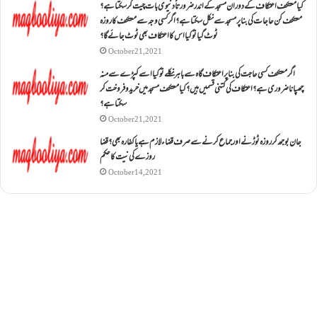
کیا معتکف اعتکاف کے دوران مسجد کے اندر ضرورتاً دنیوی بات چیت کر سکتا ہے؟
معتکف کن حاجات کی بنا پر مسجد سے نکل سکتا ہے؟ اگر کسی وجہ سے معتکف کا روزہ
ٹوٹ گیا تو کیا اس کا اعتکاف بھی ٹوٹ جائے گا؟
October 21, 2021
اگر معتکف کسی حاجت کی بنا پر اعتکاف گاہ سے باہر نکلے تو کیا اسے کپڑے سے منہ
چھپانا ضروری ہے؟اعتکاف کی کتنی قسمیں ہیں؟کیا معتکف مسجد میں خرید و فروخت کر
سکتا ہے؟
October 21, 2021
جان بوجھ کر روزہ ٹوڑنے اور جماع کرنے سے صرف قضاء لازم ہے یا کفارہ بھی؟ قضا
روزے کی نیت کا حکم
October 14, 2021