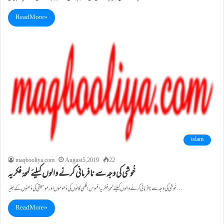
Read More »
islam
maqbooliya.com
August 5, 2019
22
خُوشی کی وجہ سے نافرمانی کرنے والوں کیلئے لمحۂ فکریہ
خُوشی کی وجہ سے نافرمانی کرنے والوں کیلئے لمحۂ فکریہ افسوس!فلمی گانوں کی دُھوموں اور موسیقی کی دُھنوں کے بغیر…
Read More »