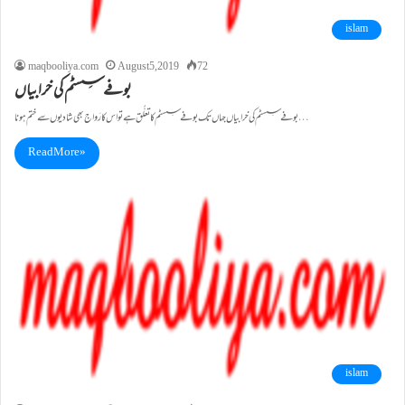
islam
maqbooliya.com
August 5, 2019
72
بوفے سِسٹم کی خرابیاں
بوفے سِسٹم کی خرابیاں جہاں تک بوفے سِسٹم کا تعلُّق ہے تو اس کا رَواج بھی شادیوں سے ختم ہونا…
Read More »
islam