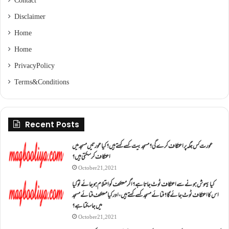
Contact
Disclaimer
Home
Home
Privacy Policy
Terms & Conditions
Recent Posts
عورت کس جگہ پر اعتکاف کرے گی؟مسجد بیت کسے کہتے ہیں؟کیا عورتیں مسجد میں
اعتکاف کر سکتی ہیں؟
October 21, 2021
کیا بیہوش ہونے سے اعتکاف ٹوٹ جاتا ہے؟ اگر معتکف کو احتلام ہو جائے تو کیا
اس کا اعتکاف ٹوٹ جائے گا؟فنائے مسجد کسے کہتے ہیں ، اور کیا معتکف فنائے مسجد
میں جا سکتا ہے؟
October 21, 2021