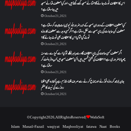
اس کا اعتکاف ٹوٹ جائے گا؟فنائے مسجد کسے کہتے ہیں ، اور کیا معتکف فنائے مسجد
میں جا سکتا ہے؟
October 21, 2021
کیا معتکف اعتکاف کے دوران مسجد کے اندر ضرورتاً دنیوی بات چیت کر سکتا ہے؟
معتکف کن حاجات کی بنا پر مسجد سے نکل سکتا ہے؟ اگر کسی وجہ سے معتکف کا روزہ
ٹوٹ گیا تو کیا اس کا اعتکاف بھی ٹوٹ جائے گا؟
October 21, 2021
اگر معتکف کسی حاجت کی بنا پر اعتکاف گاہ سے باہر نکلے تو کیا اسے کپڑے سے منہ
چھپانا ضروری ہے؟اعتکاف کی کتنی قسمیں ہیں؟کیا معتکف مسجد میں خرید و فروخت کر
سکتا ہے؟
October 21, 2021
جان بوجھ کر روزہ ٹوڑنے اور جماع کرنے سے صرف قضاء لازم ہے یا کفارہ بھی؟ قضا
روزے کی نیت کا حکم
October 14, 2021
© Copyright 2026, All Rights Reserved |
WafaSoft
Islam
Masail-Fazail
waqiyat
Maqbooliyat
fatawa
Naat
Books