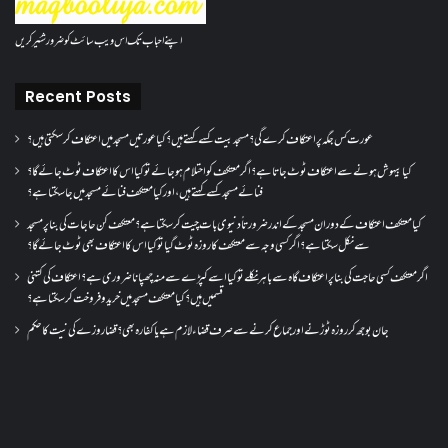
اپنے احباب تک اس ویب سائٹ کو ضرور شئیر کریں
Recent Posts
عورت کس جگہ پر اعتکاف کرے گی؟مسجد بیت کسے کہتے ہیں؟کیا عورتیں مسجد میں اعتکاف کر سکتی ہیں؟
کیا بیہوش ہونے سے اعتکاف ٹوٹ جاتا ہے؟ اگر معتکف کو احتلام ہو جائے تو کیا اس کا اعتکاف ٹوٹ جائے گا؟
فنائے مسجد کسے کہتے ہیں ، اور کیا معتکف فنائے مسجد میں جا سکتا ہے؟
کیا معتکف اعتکاف کے دوران مسجد کے اندر ضرورتاً دنیوی بات چیت کر سکتا ہے؟معتکف کن حاجات کی بنا پر مسجد
سے نکل سکتا ہے؟ اگر کسی وجہ سے معتکف کا روزہ ٹوٹ گیا تو کیا اس کا اعتکاف بھی ٹوٹ جائے گا؟
اگر معتکف کسی حاجت کی بنا پر اعتکاف گاہ سے باہر نکلے تو کیا اسے کپڑے سے منہ چھپانا ضروری ہے؟اعتکاف کی کتنی
قسمیں ہیں؟کیا معتکف مسجد میں خرید و فروخت کر سکتا ہے؟
جان بوجھ کر روزہ ٹوڑنے اور جماع کرنے سے صرف قضاء لازم ہے یا کفارہ بھی؟ قضا روزے کی نیت کا حکم