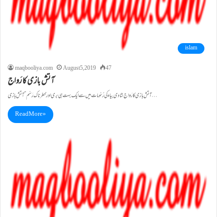
islam
maqbooliya.com
August 5, 2019
47
آتش بازی کا رَواج
آتش بازی کا رَواج شادی بیاہ کی رُسُومات میں سے ایک بہت ہی بری اور خطرناک رَسْم “ آتش بازی…
Read More »