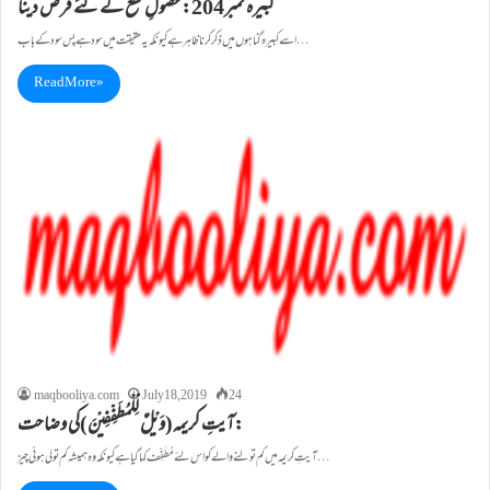
کبيرہ نمبر204: حصولِ نفع کے لئے قرض دینا
اسے کبيرہ گناہوں ميں ذکر کرنا ظاہر ہے کيونکہ يہ حقيقت ميں سود ہے پس سود کے باب…
Read More »
maqbooliya.com
July 18, 2019
24
آیتِ کریمہ(وَیْلٌ لِّلْمُطَفِّفِیْنَ)کی وضاحت:
آیتِ کریمہ میں کم تولنے والے کو اس لئے مُطَفِّف کہا گيا ہے کيونکہ وہ ہميشہ کم تولی ہوئی چيز…