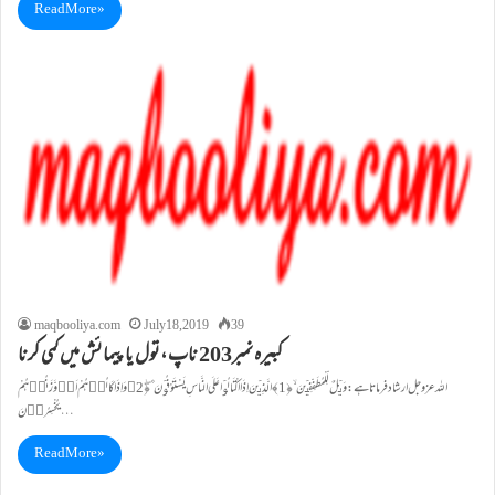
Read More »
maqbooliya.com
July 18, 2019
39
کبيرہ نمبر203 ناپ ،تول یاپیمائش میں کمی کرنا
یُخْسِرُوۡنَ…
Read More »