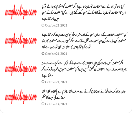
کیا بیہوش ہونے سے اعتکاف ٹوٹ جاتا ہے؟ اگر معتکف کو احتلام ہو جائے تو کیا
اس کا اعتکاف ٹوٹ جائے گا؟فنائے مسجد کسے کہتے ہیں ، اور کیا معتکف فنائے مسجد
میں جا سکتا ہے؟
October 21, 2021
کیا معتکف اعتکاف کے دوران مسجد کے اندر ضرورتاً دنیوی بات چیت کر سکتا ہے؟
معتکف کن حاجات کی بنا پر مسجد سے نکل سکتا ہے؟ اگر کسی وجہ سے معتکف کا روزہ
ٹوٹ گیا تو کیا اس کا اعتکاف بھی ٹوٹ جائے گا؟
October 21, 2021
اگر معتکف کسی حاجت کی بنا پر اعتکاف گاہ سے باہر نکلے تو کیا اسے کپڑے سے منہ
چھپانا ضروری ہے؟اعتکاف کی کتنی قسمیں ہیں؟کیا معتکف مسجد میں خرید و فروخت کر
سکتا ہے؟
October 21, 2021
جان بوجھ کر روزہ ٹوڑنے اور جماع کرنے سے صرف قضاء لازم ہے یا کفارہ بھی؟ قضا
روزے کی نیت کا حکم
October 14, 2021