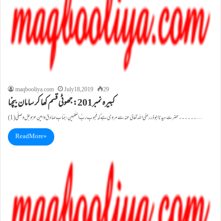
maqbooliya.com
July 18, 2019
29
کبيرہ نمبر201: جھوٹی قسم کھا کر سامان بيچنا
(1)۔۔۔۔۔۔حضرت سیدنا ابو ذر رضی اللہ تعالیٰ عنہ سے مروی ہے کہ مَحبوبِ ربُّ العٰلَمِین، جنابِ صادق وامین عزوجل وصلَّی…
Read More »