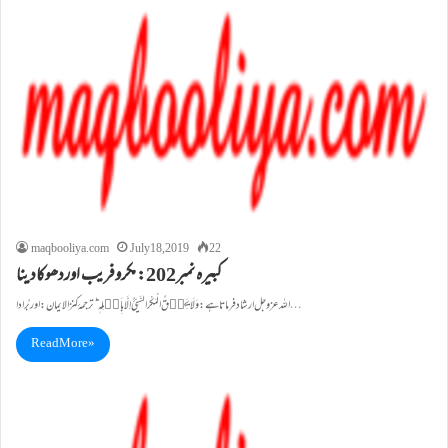
maqbooliya.com
July 18, 2019
22
کبيرہ نمبر202: مکروفریب اوردھوکاد ینا
اللہ عزوجل ارشاد فرماتا ہے: وَ لَا یَحِیۡقُ الْمَکْرُ السَّیِّئُ اِلَّا بِاَہۡلِہٖ ؕ ترجمۂ کنز ا لايمان:اوربُراد ا…
Read More »