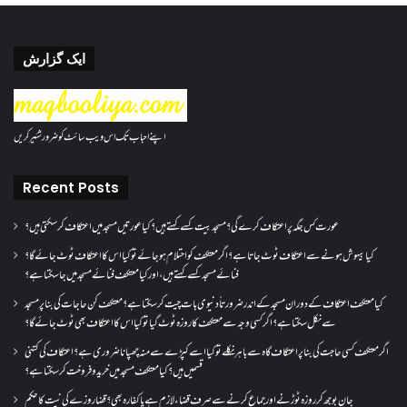
ایک گزارش
اپنے احباب تک اس ویب سائٹ کو ضرور شئیر کریں
Recent Posts
عورت کس جگہ پر اعتکاف کرے گی؟مسجد بیت کسے کہتے ہیں؟کیا عورتیں مسجد میں اعتکاف کر سکتی ہیں؟
کیا بیہوش ہونے سے اعتکاف ٹوٹ جاتا ہے؟ اگر معتکف کو احتلام ہو جائے تو کیا اس کا اعتکاف ٹوٹ جائے گا؟
فنائے مسجد کسے کہتے ہیں ، اور کیا معتکف فنائے مسجد میں جا سکتا ہے؟
کیا معتکف اعتکاف کے دوران مسجد کے اندر ضرورتاً دنیوی بات چیت کر سکتا ہے؟معتکف کن حاجات کی بنا پر مسجد
سے نکل سکتا ہے؟ اگر کسی وجہ سے معتکف کا روزہ ٹوٹ گیا تو کیا اس کا اعتکاف بھی ٹوٹ جائے گا؟
اگر معتکف کسی حاجت کی بنا پر اعتکاف گاہ سے باہر نکلے تو کیا اسے کپڑے سے منہ چھپانا ضروری ہے؟اعتکاف کی کتنی
قسمیں ہیں؟کیا معتکف مسجد میں خرید و فروخت کر سکتا ہے؟
جان بوجھ کر روزہ ٹوڑنے اور جماع کرنے سے صرف قضاء لازم ہے یا کفارہ بھی؟ قضا روزے کی نیت کا حکم