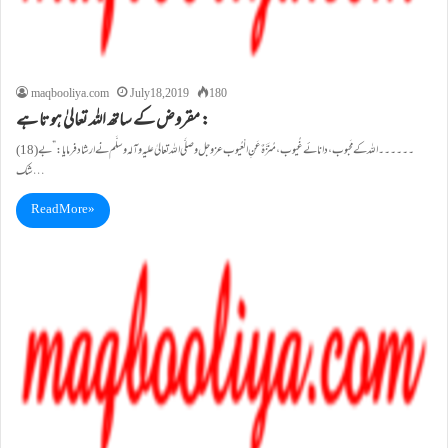
maqbooliya.com
July 18, 2019
180
مقروض کے ساتھ اللہ تعالیٰ ہوتا ہے :
(18)۔۔۔۔۔۔اللہ کے مَحبوب، دانائے غُیوب، مُنَزَّہٌ عَنِ الْعُیوب عزوجل و صلَّی اللہ تعالیٰ علیہ وآلہ وسلَّم نے ارشاد فرمایا:”بے
شک…
Read More »