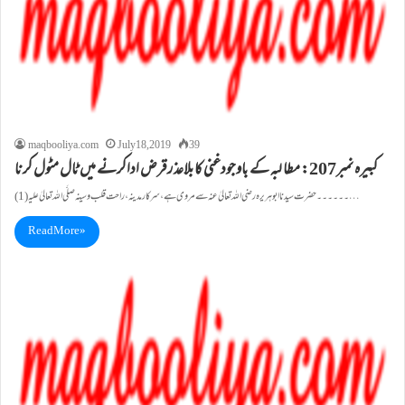
maqbooliya.com
July 18, 2019
39
کبيرہ نمبر207: مطا لبہ کے باوجودغنی کابلاعذ رقرض اداکرنے میں ٹال مٹول کرنا
(1)۔۔۔۔۔۔حضرت سیدنا ابوہریرہ رضی اللہ تعالیٰ عنہ سے مروی ہے، سرکار مدينہ، راحت قلب و سينہ صلَّی اللہ تعالیٰ علیہ…
Read More »