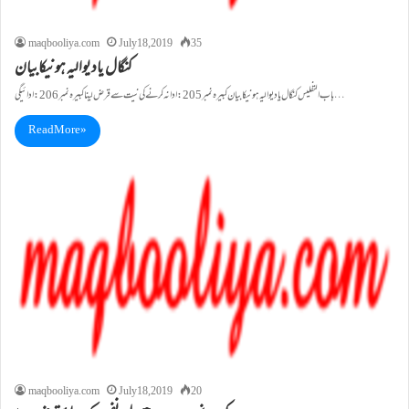
maqbooliya.com
July 18, 2019
35
کنگال ياديواليہ ہونيکابیان
باب التفليس کنگال ياديواليہ ہونيکابیان کبيرہ نمبر205: ادا نہ کرنے کی نيت سے قرض لينا کبيرہ نمبر206: ادائیگی…
Read More »
maqbooliya.com
July 18, 2019
20