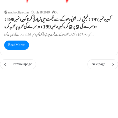
maqbooliya.com
July 18, 2019
38
کبيرہ نمبر197: نجش ۱؎ يعنی دھوکے سے قيمت ميں زيادتی کرنا کبيرہ نمبر198:
دوسرے کی بيع پربيع کرنا کبيرہ نمبر199: دوسرے کی خريد پرخريد کرنا
کبيرہ نمبر197: نجش ۱؎ يعنی دھوکے سے قيمت ميں زيادتی کرنا کبيرہ نمبر198: دوسرے کی بيع پربيع کرنا…
Read More »
Previous page
Next page