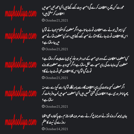
عورت کس جگہ پر اعتکاف کرے گی؟مسجد بیت کسے کہتے ہیں؟کیا عورتیں مسجد میں
اعتکاف کر سکتی ہیں؟
October 21, 2021
کیا بیہوش ہونے سے اعتکاف ٹوٹ جاتا ہے؟ اگر معتکف کو احتلام ہو جائے تو کیا
اس کا اعتکاف ٹوٹ جائے گا؟فنائے مسجد کسے کہتے ہیں ، اور کیا معتکف فنائے مسجد
میں جا سکتا ہے؟
October 21, 2021
کیا معتکف اعتکاف کے دوران مسجد کے اندر ضرورتاً دنیوی بات چیت کر سکتا ہے؟
معتکف کن حاجات کی بنا پر مسجد سے نکل سکتا ہے؟ اگر کسی وجہ سے معتکف کا روزہ
ٹوٹ گیا تو کیا اس کا اعتکاف بھی ٹوٹ جائے گا؟
October 21, 2021
اگر معتکف کسی حاجت کی بنا پر اعتکاف گاہ سے باہر نکلے تو کیا اسے کپڑے سے منہ
چھپانا ضروری ہے؟اعتکاف کی کتنی قسمیں ہیں؟کیا معتکف مسجد میں خرید و فروخت کر
سکتا ہے؟
October 21, 2021
جان بوجھ کر روزہ ٹوڑنے اور جماع کرنے سے صرف قضاء لازم ہے یا کفارہ بھی؟ قضا
روزے کی نیت کا حکم
October 14, 2021