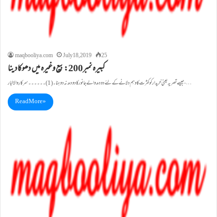
maqbooliya.com
July 18, 2019
25
کبيرہ نمبر200: بيع وغيرہ ميں دھوکاد ینا
جيسے تصريہ یعنی خریدارکوکثرت کا وہم دلانے کے لئے دود ھ والے جانور کا دودھ نہ دوہنا۔ (1)۔۔۔۔۔۔سرکارِ والا تَبار،…
Read More »