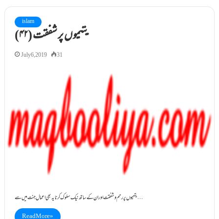
islam
(۴۲) یتیموں پر شفقت
July 6, 2019
31
یتیموں پر رحم و شفقت اور ان کے ساتھ نیک سلوک کرنا یہ بھی اعمال جنت میں سے…
Read More »