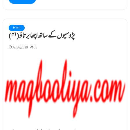
islam
(۴۱) پڑوسیوں کے ساتھ اچھا برتاؤ
July 6, 2019
35