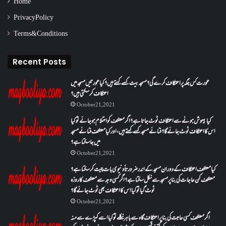
Home
Privacy Policy
Terms & Conditions
Recent Posts
عورت کس جگہ پر اعتکاف کرے گی؟مسجد بیت کسے کہتے ہیں؟کیا عورتیں مسجد میں
اعتکاف کر سکتی ہیں؟
October 21, 2021
کیا بیہوش ہونے سے اعتکاف ٹوٹ جاتا ہے؟ اگر معتکف کو احتلام ہو جائے تو کیا
اس کا اعتکاف ٹوٹ جائے گا؟فنائے مسجد کسے کہتے ہیں ، اور کیا معتکف فنائے مسجد
میں جا سکتا ہے؟
October 21, 2021
کیا معتکف اعتکاف کے دوران مسجد کے اندر ضرورتاً دنیوی بات چیت کر سکتا ہے؟
معتکف کن حاجات کی بنا پر مسجد سے نکل سکتا ہے؟ اگر کسی وجہ سے معتکف کا روزہ
ٹوٹ گیا تو کیا اس کا اعتکاف بھی ٹوٹ جائے گا؟
October 21, 2021
اگر معتکف کسی حاجت کی بنا پر اعتکاف گاہ سے باہر نکلے تو کیا اسے کپڑے سے منہ