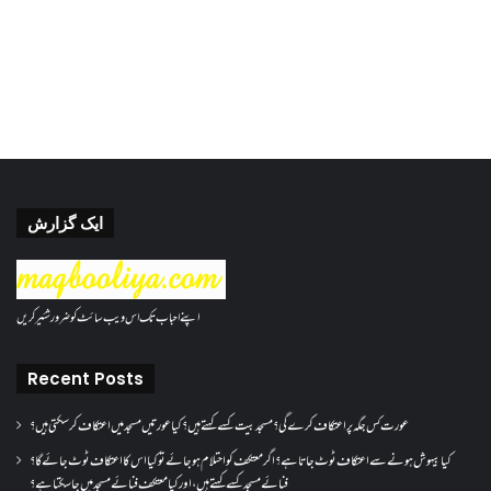
ایک گزارش
اپنے احباب تک اس ویب سائٹ کو ضرور شئیر کریں
Recent Posts
عورت کس جگہ پر اعتکاف کرے گی؟مسجد بیت کسے کہتے ہیں؟کیا عورتیں مسجد میں اعتکاف کر سکتی ہیں؟
کیا بیہوش ہونے سے اعتکاف ٹوٹ جاتا ہے؟ اگر معتکف کو احتلام ہو جائے تو کیا اس کا اعتکاف ٹوٹ جائے گا؟
فنائے مسجد کسے کہتے ہیں ، اور کیا معتکف فنائے مسجد میں جا سکتا ہے؟