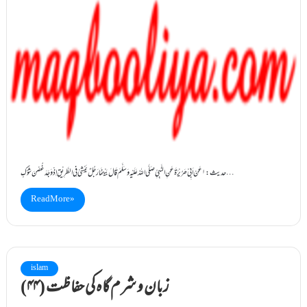
حدیث:۱ عَنْ اَبِیْ ھُرَیْرَۃَ عَنِ النَّبِیِّ صَلَّی اللہُ عَلَیْہِ وَسَلَّمَ قَالَ بَیْنَمَا رَجُلٌ یَمْشِیْ فِی الطَّرِیْقِ اِذْ وَجَدَ غُصْنَ شَوْکٍ…
Read More »
islam
(۴۴) زبان و شرم گاہ کی حفاظت