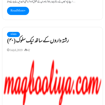
اپنے پڑوسیوں کے ساتھ اچھا برتا ؤکرنا اور ان کے حقوق کو ادا کرنا بھی جنت میں لے جانے والا…
Read More »
islam
(۴۰) رشتہ داروں کے ساتھ نیک سلوک
July 6, 2019
42