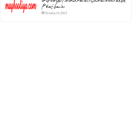
جان بوجھ کر روزہ ٹوڑنے اور جماع کرنے سے صرف قضاء لازم ہے یا کفارہ بھی؟ قضا
روزے کی نیت کا حکم
October 14, 2021