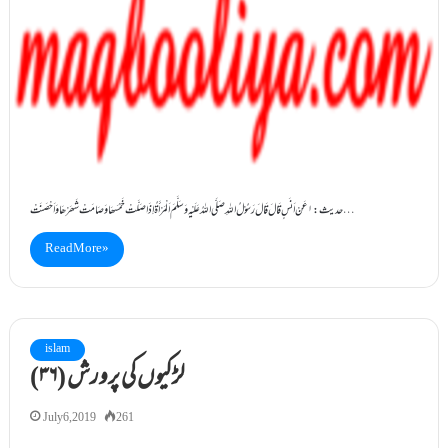
حدیث:۱ عَنْ اَنَسٍ قَالَ قَالَ رَسُوْلُ اللہِ صَلَّی اللہُ عَلَیْہِ وَسَلَّمَ اَلْمَرْأَۃُ اِذَا صَلَّتْ خَمْسَھَا وَصَامَتْ شَھْرَھَا وَاَحْصَنَتْ…
Read More »
islam
(۳۶) لڑکیوں کی پرورش
July 6, 2019
261