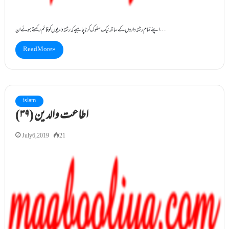
اپنے تمام رشتہ داروں کے ساتھ نیک سلوک کرنا چاہیے کہ رشتہ داریوں کو قائم رکھتے ہوئے ان…
Read More »
islam
(۳۹) اطاعت والدین
July 6, 2019
21