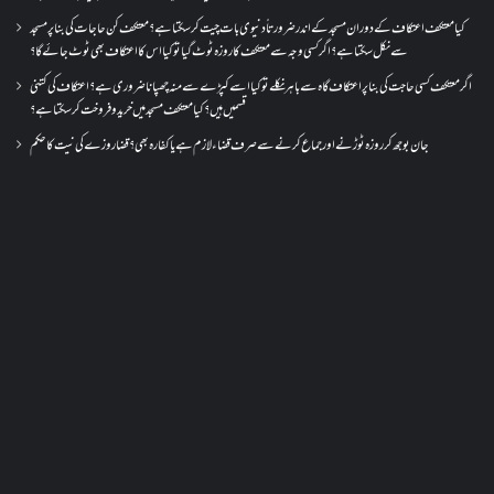
کیا معتکف اعتکاف کے دوران مسجد کے اندر ضرورتاً دنیوی بات چیت کر سکتا ہے؟معتکف کن حاجات کی بنا پر مسجد
سے نکل سکتا ہے؟ اگر کسی وجہ سے معتکف کا روزہ ٹوٹ گیا تو کیا اس کا اعتکاف بھی ٹوٹ جائے گا؟
اگر معتکف کسی حاجت کی بنا پر اعتکاف گاہ سے باہر نکلے تو کیا اسے کپڑے سے منہ چھپانا ضروری ہے؟اعتکاف کی کتنی
قسمیں ہیں؟کیا معتکف مسجد میں خرید و فروخت کر سکتا ہے؟
جان بوجھ کر روزہ ٹوڑنے اور جماع کرنے سے صرف قضاء لازم ہے یا کفارہ بھی؟ قضا روزے کی نیت کا حکم