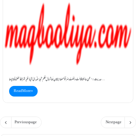
حدیث:۱ عَنْ عَائِشَۃَ قَالَتْ دَخَلَتْ اِمْرَأَۃٌ مَعَھَا اِبْنَتَانِ لَھَا تَسْاَلُ فَلَمْ تَجِدْ عِنْدِیْ شَیْئًا غَیْرَ تَمْرَۃٍ فَاَعْطَیْتُھَا اِیَّاھَا…
Read More »
Previous page
Next page