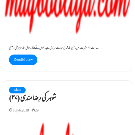
حدیث:۱ حضرت اَنس رضی اللہ تعالیٰ عنہ سے مروی ہے انہوں نے کہا کہ رسول اللہ عزوجل وصلی…
Read More »
islam
(۳۷) شوہر کی رِضا مندی
July 6, 2019
29