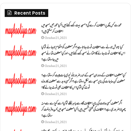
Recent Posts
عورت کس جگہ پر اعتکاف کرے گی؟مسجد بیت کسے کہتے ہیں؟کیا عورتیں مسجد میں
اعتکاف کر سکتی ہیں؟
October 21, 2021
کیا بیہوش ہونے سے اعتکاف ٹوٹ جاتا ہے؟ اگر معتکف کو احتلام ہو جائے تو کیا
اس کا اعتکاف ٹوٹ جائے گا؟فنائے مسجد کسے کہتے ہیں ، اور کیا معتکف فنائے مسجد
میں جا سکتا ہے؟
October 21, 2021
کیا معتکف اعتکاف کے دوران مسجد کے اندر ضرورتاً دنیوی بات چیت کر سکتا ہے؟
معتکف کن حاجات کی بنا پر مسجد سے نکل سکتا ہے؟ اگر کسی وجہ سے معتکف کا روزہ
ٹوٹ گیا تو کیا اس کا اعتکاف بھی ٹوٹ جائے گا؟
October 21, 2021
اگر معتکف کسی حاجت کی بنا پر اعتکاف گاہ سے باہر نکلے تو کیا اسے کپڑے سے منہ
چھپانا ضروری ہے؟اعتکاف کی کتنی قسمیں ہیں؟کیا معتکف مسجد میں خرید و فروخت کر
سکتا ہے؟
October 21, 2021