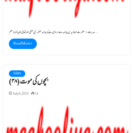
حدیث:۱ حضرت معاویہ بن جاہمہ سے مروی ہے کہ جاہمہ حضور نبی صلی اللہ تعالیٰ علیہ واٰلہ وسلم…
Read More »
islam
(۳۸) بچوں کی موت
July 6, 2019
14